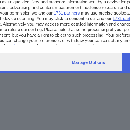
 as unique identifiers and standard information sent by a device for 
ntent, advertising and content measurement, audience research and 
 your permission we and our
1731 partners
may use precise geolocat
ugh device scanning. You may click to consent to our and our
1731 par
. Alternatively you may access more detailed information and chang
or to refuse consenting. Please note that some processing of your p
nsent, but you have a right to object to such processing. Your preferen
You can change your preferences or withdraw your consent at any time
ng the
privacy policy
button at the bottom of the webpage.
Manage Options