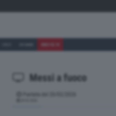
I VOLTI
CHI SIAMO
DIRETTA TV
Messi a fuoco
Puntata del 20/02/2026
(current)
20-02-2026