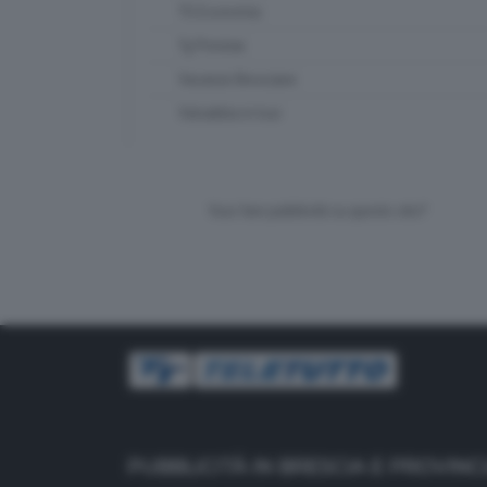
TG Economia
Tg Preview
Vacanze Bresciane
Valsabbia in tour
Vuoi fare pubblicità su questo sito?
PUBBLICITÀ IN BRESCIA E PROVINC