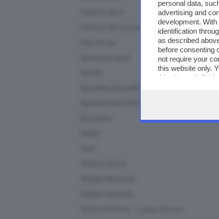
personal data, such
advertising and co
Parole di calcio
development. With
Parole di calcio in tour
identification thro
as described above
Punti di vista
before consenting 
Questioni di gusto
not require your co
this website only. 
Qui Raft
this site and clicki
Special Box Union Brescia
Speciali Elezioni 2023
Spi Insieme
Strabar
Team
Telemuoviamoci
Teletutto Benessere
Teletutto Racconta
Terme di Sirmione - L' acqua che cura