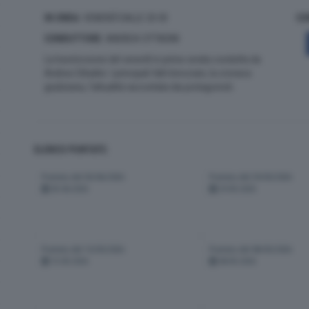
IN ONDA:
VENERDÌ DALLE 20:30
CO
CONDUTTORE
: ANDREA CITTADINI
La trasmissione del venerdì in prima serata condotta da
Andrea Cittadini. I principali fatti bresciani, la cronaca
giudiziaria, l’attualità raccontata dai protagonisti.
ELENCO PUNTATE:
Puntata del 05/06/2026
Puntata del 29/05/2026
05-06-2026
29-05-2026
Puntata del 15/05/2026
Puntata del 08/05/2026
15-05-2026
08-05-2026