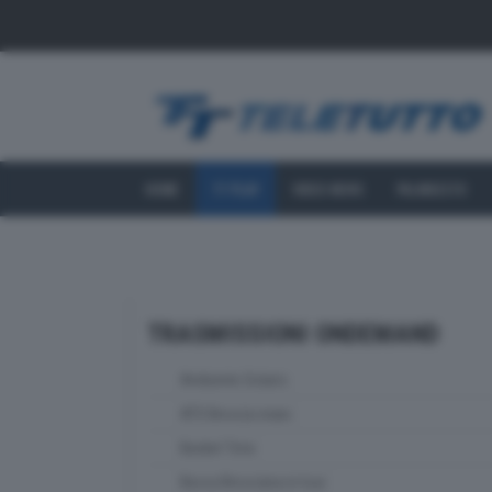
HOME
TT PLAY
VIDEO NEWS
PALINSESTO
TRASMISSIONI ONDEMAND
Ambiente Solaris
ATS Brescia news
Basket Time
Bassa Bresciana in tour