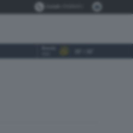
Contatti:
0302884412
Brescia
23° / 33°
OGGI