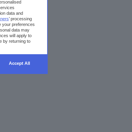
personalised
services
ion data and
tners
’ processing
e your preferences
ersonal data may
ces will apply to
 by returning to
Accept All