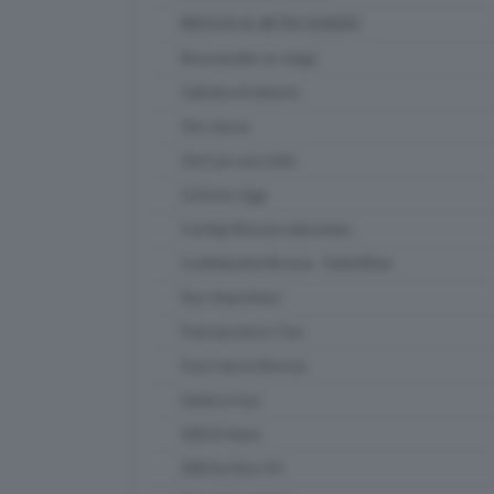
BRESCIA AL METRO QUADRO
Bresciasette on stage
Cattolica & dintorni
Che classe
Chef per una notte
Ciclismo Oggi
Confapi Brescia videonews
Confindustria Brescia - SetteOttavi
Due chiacchiere
Franciacorta in Tour
Fuori classe Brescia
Garda in tour
GDB & Futura
GDB Da Vinci 4.0