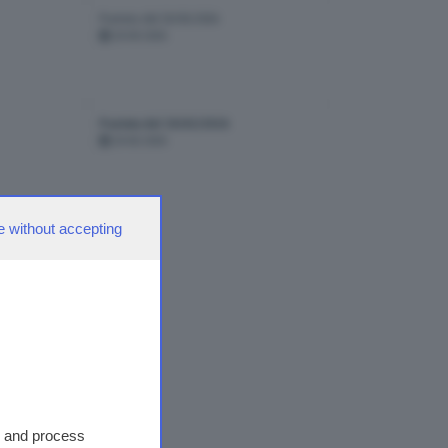
Puntata del 20/03/2026
20-03-2026
Puntata del 20/02/2026
20-02-2026
e without accepting
tate
4
9
10
>
>>
>|
s and process