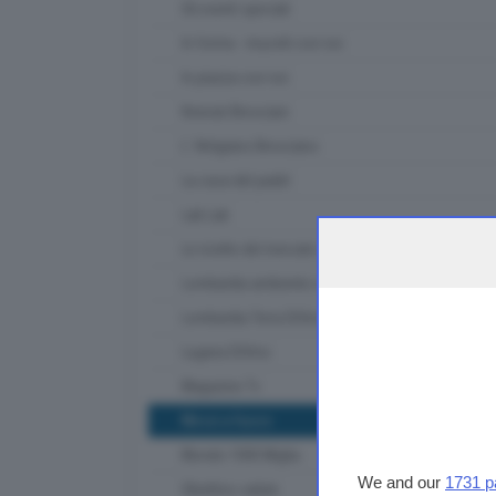
Gli eventi speciali
In forma - muoviti con noi
In piazza con noi
Itinerari Bresciani
L' Artigiano Bresciano
La casa del padel
Lab Lab
Le ricette del mercato contadino
Lombardia ambiente e clima
Lombardia Terra DiVino
Lugana DiVino
Magazine Tv
Messi a fuoco
Mondo 1000 Miglia
We and our
1731 p
Obiettivo salute