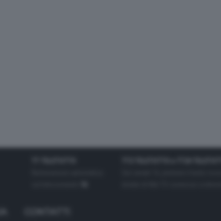
TT TELETUTTO
TT2 TELETUTTO e TT24 TELETUT
Numerazione automatica
Sul canale 16, premere il tasto ros
sul telecomando
16
dotate di Hbb TV connesse a intern
IA
CONTATTI