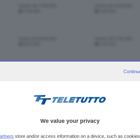
Puntata del 17/04/2026
Puntata del 10/04/2026
17-04-2026
10-04-2026
Puntata del 06/03/2026
Puntata del 27/02/2026
06-03-2026
27-02-2026
Continu
visibili 277 pun
pagina
1
di
2
1
2
3
4
5
6
7
8
We value your privacy
artners
store and/or access information on a device, such as cookie