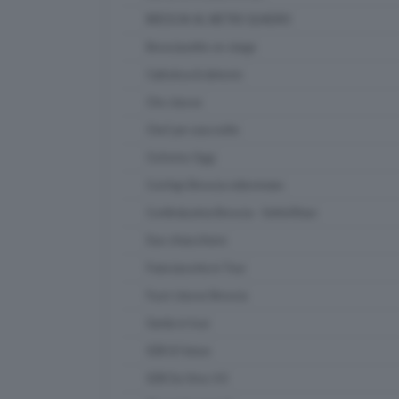
BRESCIA AL METRO QUADRO
Bresciasette on stage
Cattolica & dintorni
Che classe
Chef per una notte
Ciclismo Oggi
Confapi Brescia videonews
Confindustria Brescia - SetteOttavi
Due chiacchiere
Franciacorta in Tour
Fuori classe Brescia
Garda in tour
GDB & Futura
GDB Da Vinci 4.0