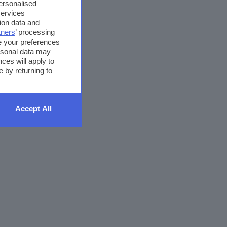
9
10
>
>>
>|
personalised
services
ion data and
tners
’ processing
e your preferences
ersonal data may
ces will apply to
 by returning to
Accept All