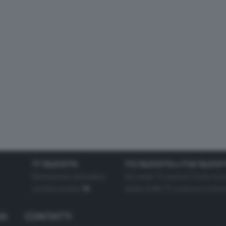
TT TELETUTTO
TT2 TELETUTTO e TT24 TELETUT
Numerazione automatica
Sul canale 16, premere il tasto ros
sul telecomando
16
dotate di Hbb TV connesse a intern
IA
CONTATTI