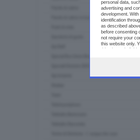
personal data, such
advertising and co
Parole di calcio
development. With
Parole di calcio in tour
identification thro
as described above
Punti di vista
before consenting 
Questioni di gusto
not require your co
this website only. 
Qui Raft
this site and clicki
Special Box Union Brescia
Speciali Elezioni 2023
Spi Insieme
Strabar
Team
Telemuoviamoci
Teletutto Benessere
Teletutto Racconta
Terme di Sirmione - L' acqua che cura