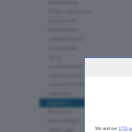
Gli eventi speciali
In forma - muoviti con noi
In piazza con noi
Itinerari Bresciani
L' Artigiano Bresciano
La casa del padel
Lab Lab
Le ricette del mercato contadino
Lombardia ambiente e clima
Lombardia Terra DiVino
Lugana DiVino
Magazine Tv
Messi a fuoco
Mondo 1000 Miglia
We and our
1731 p
Obiettivo salute