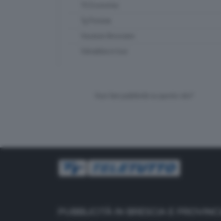
TG Economia
Tg Preview
Vacanze Bresciane
Valsabbia in tour
Vuoi fare pubblicità su questo sito?
PUBBLICITÀ IN BRESCIA E PROVINC