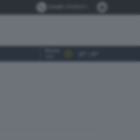
Contatti:
0302884412
Brescia
27° / 37°
OGGI