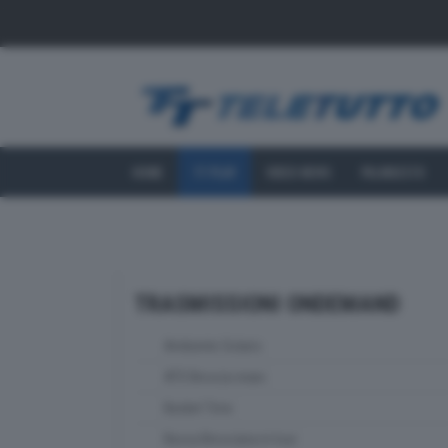
HOME
TT PLAY
VIDEO NEWS
PALINSESTO
TRASMISSIONI ONDEMAND
Ambiente Solaris
ATS Brescia news
Basket Time
Bassa Bresciana in tour