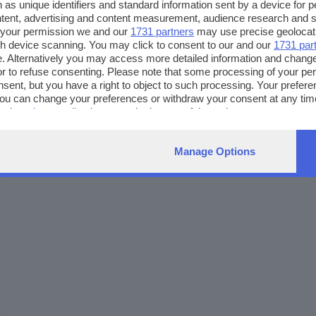
1
2
3
4
5
6
7
8
 as unique identifiers and standard information sent by a device for 
ntent, advertising and content measurement, audience research and 
 your permission we and our
1731 partners
may use precise geolocat
ugh device scanning. You may click to consent to our and our
1731 par
. Alternatively you may access more detailed information and chang
or to refuse consenting. Please note that some processing of your p
nsent, but you have a right to object to such processing. Your preferen
You can change your preferences or withdraw your consent at any time
ng the
privacy policy
button at the bottom of the webpage.
Manage Options