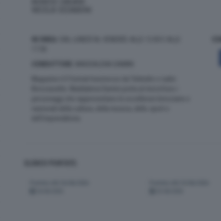
AGNESE DAGANI
NICOLA SEDABONI
IN ONDA:
DAL LUNEDÌ AL VENERDÌ, ALLE 12:00 E ALLE
CO
17:30
CONDUTTORE
: MADDALENA DAMINI
Magazine è Il format trasmesso da Teletutto e radio
Bresciasette. Maddalena Damini porta al microfono i
personaggi che rappresentano le eccellenze bresciane e
nazionali della cultura, della musica, dello sport e
dell’imprenditoria.
ELENCO PUNTATE:
Puntata del 26/06/2026
Puntata del 25/06/2026
26-06-2026
25-06-2026