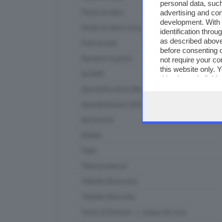
personal data, such
advertising and co
Parole di calcio
development. With
Parole di calcio in tour
identification thro
as described above
Punti di vista
before consenting 
Questioni di gusto
not require your co
this website only. 
Qui Raft
this site and clicki
Special Box Union Brescia
Speciali Elezioni 2023
Spi Insieme
Strabar
Team
Telemuoviamoci
Teletutto Benessere
Teletutto Racconta
Terme di Sirmione - L' acqua che cura