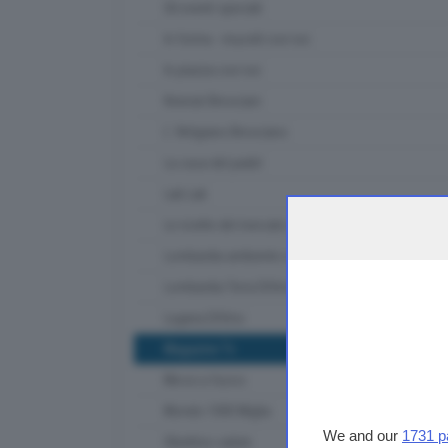
Gli eventi speciali
In forma - muoviti con noi
In piazza con noi
Itinerari Bresciani
L' Artigiano Bresciano
La casa del padel
Lab Lab
Le ricette del mercato contadino
Lombardia ambiente e clima
Lombardia Terra DiVino
Lugana DiVino
Magazine Tv
Messi a fuoco
Mondo 1000 Miglia
We and our
1731 p
Obiettivo salute