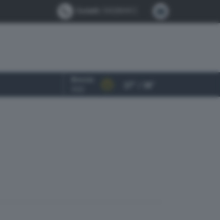
Contatti:
0302884412
Brescia
27° / 38°
OGGI