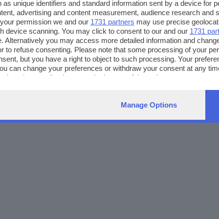
 as unique identifiers and standard information sent by a device for 
ntent, advertising and content measurement, audience research and 
 your permission we and our
1731 partners
may use precise geolocat
ugh device scanning. You may click to consent to our and our
1731 par
. Alternatively you may access more detailed information and chang
or to refuse consenting. Please note that some processing of your p
nsent, but you have a right to object to such processing. Your preferen
You can change your preferences or withdraw your consent at any time
ng the
privacy policy
button at the bottom of the webpage.
Manage Options