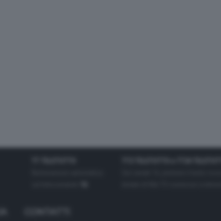
TT TELETUTTO
TT2 TELETUTTO e TT24 TELETUT
Numerazione automatica
Sul canale 16, premere il tasto ros
sul telecomando
16
dotate di Hbb TV connesse a intern
IA
CONTATTI