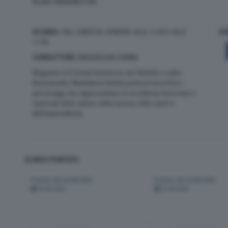
ALAN FARRINGTON
IN ONDA:
DAL LUNEDÌ AL VENERDÌ, ALLE 12:00 E ALLE
CO
17:30
CONDUTTORE
: MADDALENA DAMINI
Magazine è Il format trasmesso da Teletutto e radio
Bresciasette. Maddalena Damini porta al microfono i
personaggi che rappresentano le eccellenze bresciane e
nazionali della cultura, della musica, dello sport e
dell’imprenditoria.
ELENCO PUNTATE:
Puntata del 26/06/2026
Puntata del 25/06/2026
26-06-2026
25-06-2026