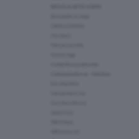
BRESCIA AL METRO QUADRO
Bresciasette on stage
Cattolica & dintorni
Che classe
Chef per una notte
Ciclismo Oggi
Confapi Brescia videonews
Confindustria Brescia - SetteOttavi
Due chiacchiere
Franciacorta in Tour
Fuori classe Brescia
Garda in tour
GDB & Futura
GDB Da Vinci 4.0