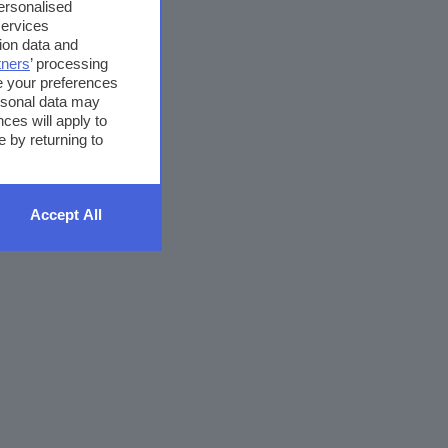
personalised
services
ion data and
tners
’ processing
e your preferences
ersonal data may
ces will apply to
 by returning to
Accept All