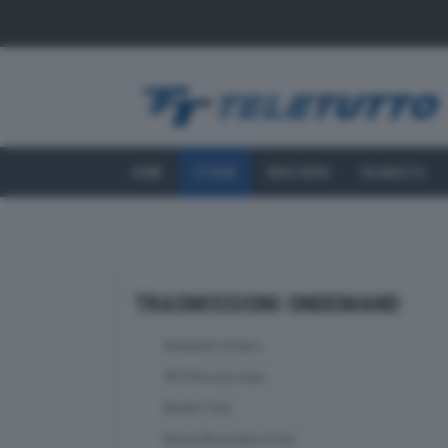
HOME
TT PLAY
VIDEO NEWS
PALINSESTO
TRASMISSIONI ONDEMAND
Ambiente Solaris
ATS Brescia news
Basket Time
Bassa Bresciana in tour