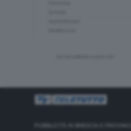
TG Economia
Tg Preview
Vacanze Bresciane
Valsabbia in tour
Vuoi fare pubblicità su questo sito?
PUBBLICITÀ IN BRESCIA E PROVINC