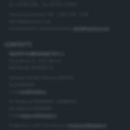
Tel. +39.030.37401 - Fax +39.030.3772300
Orario nei giorni feriali: 9.00 - 12.30; 14.30 - 19.00
http://www.numerica.com
Per informazioni e richiesta preventivi:
clienti@numerica.com
CONTATTI
TELETUTTO BRESCIASETTE S.r.l.
Via Solferino 22 - 25121 Brescia
PARTITA IVA: 00790530174
Centralino Giornale di Brescia 03037901
Fax 0302884201
e-mail
info@teletutto.it
Tel. Redazione 0302884400 - 0302884412
Fax redazione 0302884401
e-mail
redazione@teletutto.it
Produzione e centro di produzione:
produzione@teletutto.it