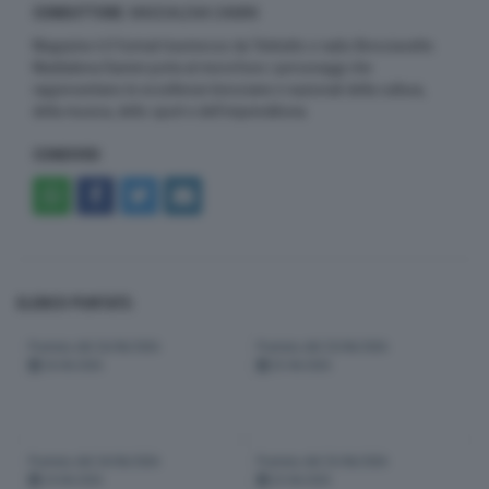
CONDUTTORE
: MADDALENA DAMINI
Magazine è Il format trasmesso da Teletutto e radio Bresciasette.
Maddalena Damini porta al microfono i personaggi che
rappresentano le eccellenze bresciane e nazionali della cultura,
della musica, dello sport e dell’imprenditoria.
CONDIVIDI
ELENCO PUNTATE:
Puntata del 26/06/2026
Puntata del 25/06/2026
26-06-2026
25-06-2026
Puntata del 24/06/2026
Puntata del 23/06/2026
24-06-2026
23-06-2026