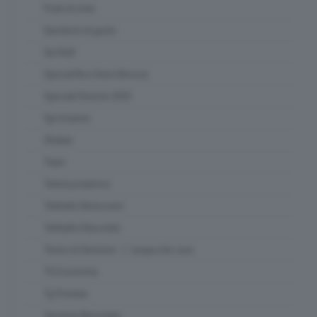
Punti di vista
Questioni di gusto
Qui Raft
Special Box Union Brescia
Speciali Elezioni 2023
Spi Insieme
Strabar
Team
Telemuoviamoci
Teletutto Benessere
Teletutto Racconta
Terme di Sirmione - L' acqua che cura
TG Economia
Tg Preview
Vacanze Bresciane