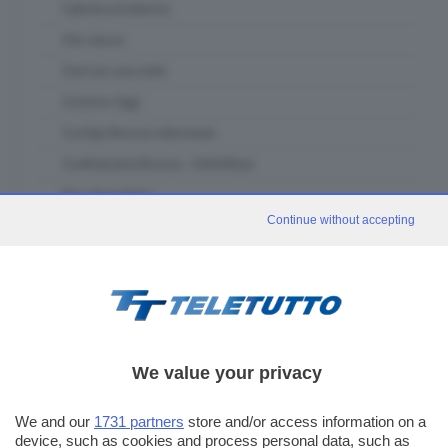
Cattolica & dintorni
Che classe
Chef per una notte
Ciclismo Oggi
Confapi Brescia videonews
Confindustria Brescia - SetteOttavi
Due chiacchiere
Continue without accepting
Franciacorta in Tour
Fuori classe Brescia
Garda in tour
GDB & Futura
GDB Da Vinci 4.0
We value your privacy
Gli eventi speciali
In forma - muoviti con noi
We and our
1731 partners
store and/or access information on a
device, such as cookies and process personal data, such as
In piazza con noi