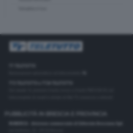
Valsabbia in tour
TT TELETUTTO
Numerazione automatica sul telecomando
16
TT2 TELETUTTO e TT24 TELETUTTO
Sul canale 16, premere il tasto rosso o il tasto FRECCIA SU sul
telecomando di smart tv dotate di Hbb TV connesse a internet
PUBBLICITÀ IN BRESCIA E PROVINCIA
NUMERICA - divisione commerciale di Editoriale Bresciana SpA
via Solferino, 22 - 25122 Brescia