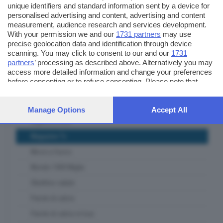
unique identifiers and standard information sent by a device for
Itinerari Bresciani
personalised advertising and content, advertising and content
measurement, audience research and services development.
L' Artigiano Bresciano
With your permission we and our
1731 partners
may use
precise geolocation data and identification through device
La casa del padel
scanning. You may click to consent to our and our
1731
Lab Lab
partners
’ processing as described above. Alternatively you may
access more detailed information and change your preferences
Le ricette del mercato contadino
before consenting or to refuse consenting. Please note that
Lombardia ambiente e clima
some processing of your personal data may not require your
consent, but you have a right to object to such processing. Your
Lombardia Terra DiVino
preferences will apply to this website only. You can change your
Manage Options
Accept All
preferences or withdraw your consent at any time by returning
Lugana DiVino
to this site and clicking the
privacy policy
button at the bottom of
Magazine Tv
the webpage.
Messi a fuoco
Mondo 1000 Miglia
Obiettivo salute
Parole di calcio
Parole di calcio in tour