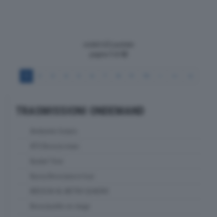
visibili 622 puntate
pagina
1
di
52
1
2
3
4
5
6
7
8
9
10
>
>>
>|
TRASMISSIONI ONDEMAND
Ambiente Solaris
ATS Brescia news
Basket Time
Bassa Bresciana in tour
BRESCIA AL METRO QUADRO
Bresciasette on stage