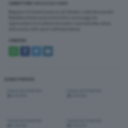
CONDUTTORE
: MADDALENA DAMINI
Magazine è Il format trasmesso da Teletutto e radio Bresciasette.
Maddalena Damini porta al microfono i personaggi che
rappresentano le eccellenze bresciane e nazionali della cultura,
della musica, dello sport e dell’imprenditoria.
CONDIVIDI
ELENCO PUNTATE:
Puntata del 26/06/2026
Puntata del 25/06/2026
26-06-2026
25-06-2026
Puntata del 24/06/2026
Puntata del 23/06/2026
24-06-2026
23-06-2026