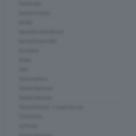
Punti di vista
Questioni di gusto
Qui Raft
Special Box Union Brescia
Speciali Elezioni 2023
Spi Insieme
Strabar
Team
Telemuoviamoci
Teletutto Benessere
Teletutto Racconta
Terme di Sirmione - L' acqua che cura
TG Economia
Tg Preview
Vacanze Bresciane