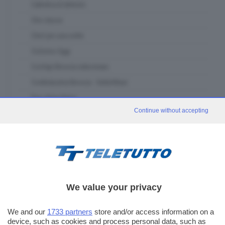
Cattolica & dintorni
Che classe
Chef per una notte
Ciclismo Oggi
Confapi Brescia videonews
Confindustria Brescia - SetteOttavi
Due chiacchiere
Continue without accepting
Franciacorta in Tour
Fuori classe Brescia
Garda in tour
GDB & Futura
GDB Da Vinci 4.0
We value your privacy
Gli eventi speciali
In forma - muoviti con noi
We and our
1733 partners
store and/or access information on a
device, such as cookies and process personal data, such as
In piazza con noi