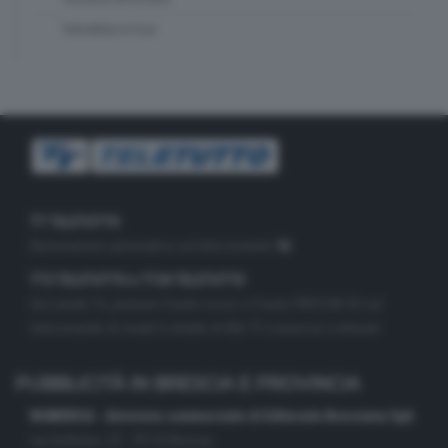
Valsabbia in tour
TT TELETUTTO
Numerazione automatica sul telecomando
16
TT2 TELETUTTO e TT24 TELETUTTO
Sul canale 16, premere il tasto rosso o il tasto FRECCIA SU sul
telecomando di smart tv dotate di Hbb TV connesse a internet
PUBBLICITÀ IN BRESCIA E PROVINCIA
NUMERICA - divisione commerciale di Editoriale Bresciana SpA
via Solferino, 22 - 25122 Brescia