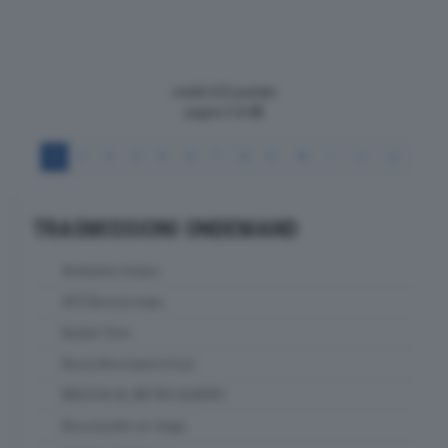
visibili 622 puntate
pagina
1
di
52
1
2
3
4
5
6
7
8
9
10
>
>>
>|
TRASMISSIONI ONDEMAND
Ambiente Solaris
ATS Brescia news
Basket Time
Bassa Bresciana in tour
BRESCIA AL METRO QUADRO
Bresciasette on stage