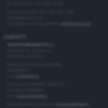
Tel. +39.030.37401 - Fax +39.030.3772300
Orario nei giorni feriali: 9.00 - 12.30; 14.30 - 19.00
http://www.numerica.com
Per informazioni e richiesta preventivi:
clienti@numerica.com
CONTATTI
TELETUTTO BRESCIASETTE S.r.l.
Via Solferino 22 - 25121 Brescia
PARTITA IVA: 00790530174
Centralino Giornale di Brescia 03037901
Fax 0302884201
e-mail
info@teletutto.it
Tel. Redazione 0302884400 - 0302884412
Fax redazione 0302884401
e-mail
redazione@teletutto.it
Produzione e centro di produzione:
produzione@teletutto.it