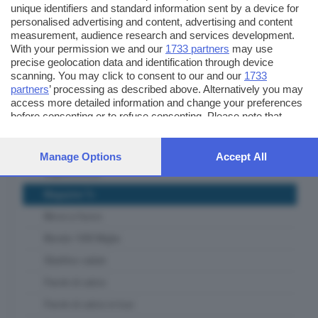
unique identifiers and standard information sent by a device for
Itinerari Bresciani
personalised advertising and content, advertising and content
measurement, audience research and services development.
L' Artigiano Bresciano
With your permission we and our
1733 partners
may use
precise geolocation data and identification through device
La casa del padel
scanning. You may click to consent to our and our
1733
Lab Lab
partners
’ processing as described above. Alternatively you may
access more detailed information and change your preferences
Le ricette del mercato contadino
before consenting or to refuse consenting. Please note that
Lombardia ambiente e clima
some processing of your personal data may not require your
consent, but you have a right to object to such processing. Your
Lombardia Terra DiVino
preferences will apply to this website only. You can change your
Manage Options
Accept All
preferences or withdraw your consent at any time by returning
Lugana DiVino
to this site and clicking the
privacy policy
button at the bottom of
Magazine Tv
the webpage.
Messi a fuoco
Mondo 1000 Miglia
Obiettivo salute
Parole di calcio
Parole di calcio in tour