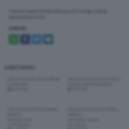
L'iniziativa targata Giornale di Brescia, che si rivolge a tutti gli
appassionati di cucina.
CONDIVIDI
ELENCO PUNTATE:
Chef per una notte «School edition»:
Chef per una notte «School edition»,
la serata finale
la puntata della mise en place
05-05-2026
18-04-2026
Chef per una notte School edition -
Chef per una notte School edition -
puntata 8
puntata 7
chef Diego Papa
chef Stefano Cerveni
C.F.P. Canossa
Ist. Perlasca