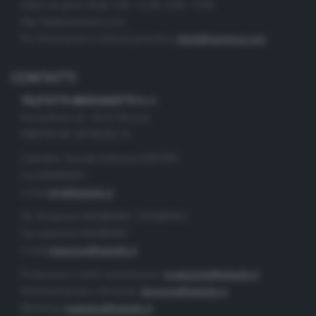
Orario nei giorni feriali: 9.00 - 12.30; 14.30 - 19.00
http://www.numerica.com
Per informazioni e richiesta preventivi:
clienti@numerica.com
CONTATTI
TELETUTTO BRESCIASETTE S.r.l.
Via Solferino 22 - 25121 Brescia
PARTITA IVA: 00790530174
Centralino Giornale di Brescia 03037901
Fax 0302884201
e-mail
info@teletutto.it
Tel. Redazione 0302884400 - 0302884412
Fax redazione 0302884401
e-mail
redazione@teletutto.it
Produzione e centro di produzione:
produzione@teletutto.it
Amministrazione e direzione:
direzione@teletutto.it
Marketing:
marketing@teletutto.it