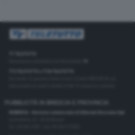
TT TELETUTTO
Numerazione automatica sul telecomando
16
TT2 TELETUTTO e TT24 TELETUTTO
Sul canale 16, premere il tasto rosso o il tasto FRECCIA SU sul
telecomando di smart tv dotate di Hbb TV connesse a internet
PUBBLICITÀ IN BRESCIA E PROVINCIA
NUMERICA - divisione commerciale di Editoriale Bresciana SpA
via Solferino, 22 - 25122 Brescia
Tel. +39.030.37401 - Fax +39.030.3772300