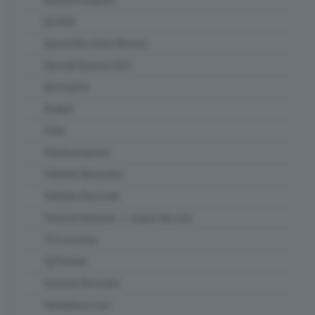
Qui Raft
Special Box Union Brescia
Speciali Elezioni 2023
Spi Insieme
Strabar
Team
Telemuoviamoci
Teletutto Benessere
Teletutto Racconta
Terme di Sirmione - L' acqua che cura
TG Economia
Tg Preview
Vacanze Bresciane
Valsabbia in tour