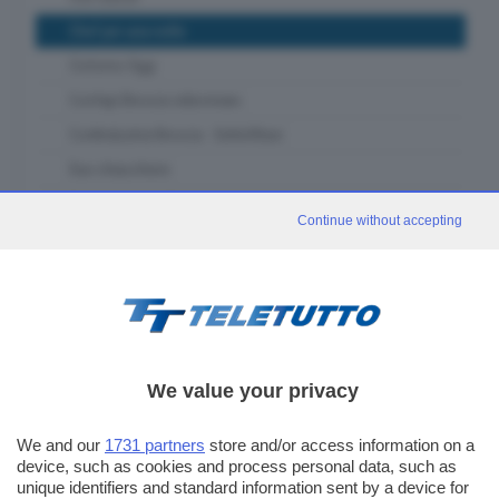
Chef per una notte
Ciclismo Oggi
Confapi Brescia videonews
Confindustria Brescia - SetteOttavi
Due chiacchiere
Franciacorta in Tour
Continue without accepting
Fuori classe Brescia
Garda in tour
GDB & Futura
GDB Da Vinci 4.0
Gli eventi speciali
We value your privacy
In forma - muoviti con noi
We and our
1731 partners
store and/or access information on a
In piazza con noi
device, such as cookies and process personal data, such as
Itinerari Bresciani
unique identifiers and standard information sent by a device for