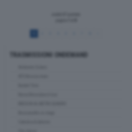
visibili 87 puntate
pagina
1
di
8
1
2
3
4
5
6
7
8
>
TRASMISSIONI ONDEMAND
Ambiente Solaris
ATS Brescia news
Basket Time
Bassa Bresciana in tour
BRESCIA AL METRO QUADRO
Bresciasette on stage
Cattolica & dintorni
Che classe