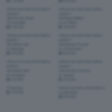
11-04-2026
28-03-2026
Chef per una notte School edition -
Chef per una notte School edition -
puntata 6
puntata 5
chef Piercarlo Zanotti
chef Beppe Maffioli
CFP Zanardelli
Ist. De' Medici
21-03-2026
14-03-2026
Chef per una notte School edition -
Chef per una notte School edition -
puntata 4
puntata 3
chef Andrea Leali
chef Massimo Fezzardi
Ist. Mantegna
Ist. Olivelli Putelli
07-03-2026
28-02-2026
Chef per una notte School edition -
Chef per una notte School edition -
puntata 2
puntata 1
chef Arianna Gatti
chef Riccardo Scalvinoni
Ist. Bonsignori
Ist. Dandolo
21-02-2026
14-02-2026
TT Racconta
Chef per una notte «School edition»:
11-02-2026
la serata finale
03-05-2025