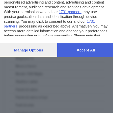
personalised advertising and content, advertising and content
L' Artigiano Bresciano
measurement, audience research and services development.
La casa del padel
With your permission we and our
1731 partners
may use
precise geolocation data and identification through device
Lab Lab
scanning. You may click to consent to our and our
1731
partners
’ processing as described above. Alternatively you may
Le ricette del mercato contadino
access more detailed information and change your preferences
Lombardia ambiente e clima
before consenting or to refuse consenting. Please note that
some processing of your personal data may not require your
Lombardia Terra DiVino
consent, but you have a right to object to such processing. Your
preferences will apply to this website only. You can change your
Manage Options
Accept All
Lugana DiVino
preferences or withdraw your consent at any time by returning
Magazine Tv
to this site and clicking the
privacy policy
button at the bottom of
the webpage.
Messi a fuoco
Mondo 1000 Miglia
Obiettivo salute
Parole di calcio
Parole di calcio in tour
Punti di vista
Questioni di gusto