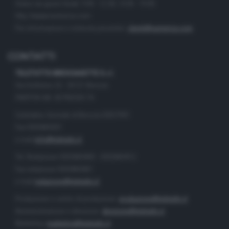
Orario nei giorni feriali: 9.00 - 12.30; 14.30 - 19.00
http://www.numerica.com
Per informazioni e richiesta preventivi:
clienti@numerica.com
CONTATTI
TELETUTTO BRESCIASETTE S.r.l.
Via Solferino 22 - 25121 Brescia
PARTITA IVA: 00790530174
Centralino Giornale di Brescia 03037901
Fax 0302884201
e-mail
info@teletutto.it
Tel. Redazione 0302884400 - 0302884412
Fax redazione 0302884401
e-mail
redazione@teletutto.it
Produzione e centro di produzione:
produzione@teletutto.it
Amministrazione e direzione:
direzione@teletutto.it
Marketing:
marketing@teletutto.it