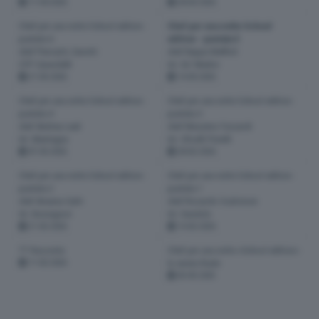
11-04-2026
28-03-2026
Chef per una notte School edition -
Chef per una notte School
puntata 6
edition - puntata 5
chef Piercarlo Zanotti
chef Beppe Maffioli
CFP Zanardelli
Ist. De' Medici
21-03-2026
14-03-2026
Chef per una notte School edition -
Chef per una notte School edition -
puntata 4
puntata 3
chef Andrea Leali
chef Massimo Fezzardi
Ist. Mantegna
Ist. Olivelli Putelli
07-03-2026
28-02-2026
Chef per una notte School edition -
Chef per una notte School edition -
puntata 2
puntata 1
chef Arianna Gatti
chef Riccardo Scalvinoni
Ist. Bonsignori
Ist. Dandolo
21-02-2026
14-02-2026
TT Racconta
Chef per una notte «School edition»:
11-02-2026
la serata finale
03-05-2025