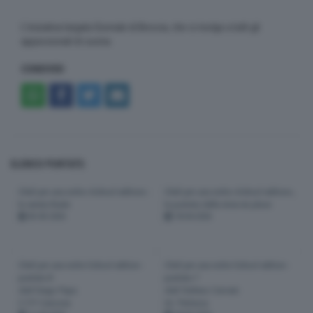
L'iniziativa targata Giornale di Brescia, che si rivolge a tutti gli
appassionati di cucina.
CONDIVIDI
ELENCO PUNTATE:
Chef per una notte «School edition»:
Chef per una notte «School edition»,
la serata finale
la puntata della mise en place
05-05-2026
18-04-2026
Chef per una notte School edition -
Chef per una notte School edition -
puntata 8
puntata 7
chef Diego Papa
chef Stefano Cerveni
C.F.P. Canossa
Ist. Perlasca