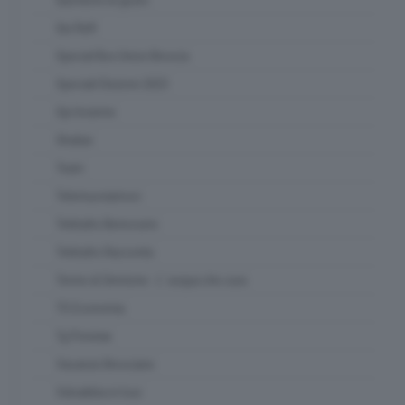
Qui Raft
Special Box Union Brescia
Speciali Elezioni 2023
Spi Insieme
Strabar
Team
Telemuoviamoci
Teletutto Benessere
Teletutto Racconta
Terme di Sirmione - L' acqua che cura
TG Economia
Tg Preview
Vacanze Bresciane
Valsabbia in tour