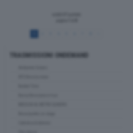
visibili 87 puntate
pagina
1
di
8
1
2
3
4
5
6
7
8
>
TRASMISSIONI ONDEMAND
Ambiente Solaris
ATS Brescia news
Basket Time
Bassa Bresciana in tour
BRESCIA AL METRO QUADRO
Bresciasette on stage
Cattolica & dintorni
Che classe