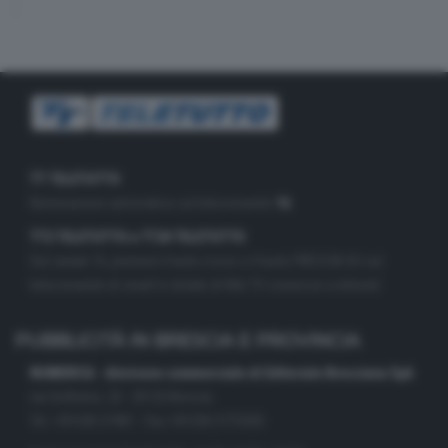
TT TELETUTTO
Numerazione automatica sul telecomando
16
TT2 TELETUTTO e TT24 TELETUTTO
Sul canale 16, premere il tasto rosso o il tasto FRECCIA SU sul
telecomando di smart tv dotate di Hbb TV connesse a internet
PUBBLICITÀ IN BRESCIA E PROVINCIA
NUMERICA - divisione commerciale di Editoriale Bresciana SpA
via Solferino, 22 - 25122 Brescia
Tel. +39.030.37401 - Fax +39.030.3772300