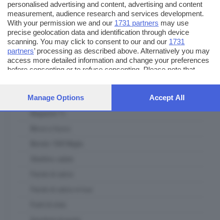
personalised advertising and content, advertising and content
L' Artigiano Bresciano
measurement, audience research and services development.
La casa del padel
With your permission we and our
1731 partners
may use
precise geolocation data and identification through device
Lab Lab
scanning. You may click to consent to our and our
1731
partners
’ processing as described above. Alternatively you may
Le ricette del mercato contadino
access more detailed information and change your preferences
Lombardia ambiente e clima
before consenting or to refuse consenting. Please note that
some processing of your personal data may not require your
Lombardia Terra DiVino
consent, but you have a right to object to such processing. Your
preferences will apply to this website only. You can change your
Manage Options
Accept All
Lugana DiVino
preferences or withdraw your consent at any time by returning
Magazine Tv
to this site and clicking the
privacy policy
button at the bottom of
the webpage.
Messi a fuoco
Mondo 1000 Miglia
Obiettivo salute
Parole di calcio
Parole di calcio in tour
Punti di vista
Questioni di gusto