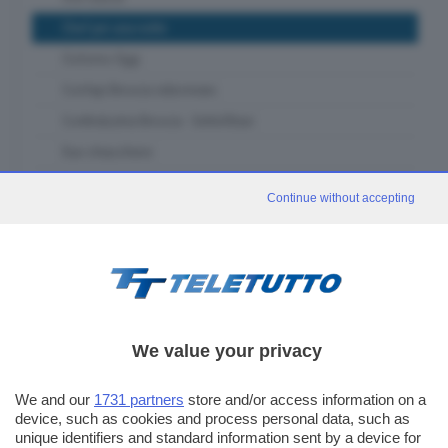
Chef per una notte
Ciclismo Oggi
Confapi Brescia videonews
Confindustria Brescia - SetteOttavi
Due chiacchiere
Franciacorta in Tour
Continue without accepting
Fuori classe Brescia
Garda in tour
GDB & Futura
GDB Da Vinci 4.0
Gli eventi speciali
We value your privacy
In forma - muoviti con noi
We and our
1731 partners
store and/or access information on a
In piazza con noi
device, such as cookies and process personal data, such as
Itinerari Bresciani
unique identifiers and standard information sent by a device for