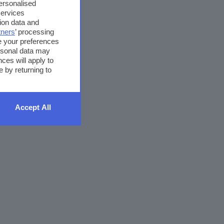
personalised
services
ion data and
tners
’ processing
e your preferences
ersonal data may
ces will apply to
 by returning to
Accept All