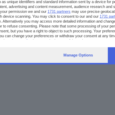
 as unique identifiers and standard information sent by a device for 
ntent, advertising and content measurement, audience research and 
 your permission we and our
1731 partners
may use precise geolocat
ugh device scanning. You may click to consent to our and our
1731 par
. Alternatively you may access more detailed information and chang
or to refuse consenting. Please note that some processing of your p
nsent, but you have a right to object to such processing. Your preferen
You can change your preferences or withdraw your consent at any time
ng the
privacy policy
button at the bottom of the webpage.
Manage Options