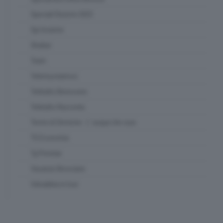
Speciali Elezioni 2023
Spi Insieme
Strabar
Team
Telemuoviamoci
Teletutto Benessere
Teletutto Racconta
Terme di Sirmione - L' acqua che cura
TG Economia
Tg Preview
Vacanze Bresciane
Valsabbia in tour