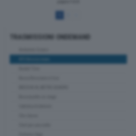
pagina
1
di
2
1
2
>
TRASMISSIONI ONDEMAND
Ambiente Solaris
ATS Brescia news
Basket Time
Bassa Bresciana in tour
BRESCIA AL METRO QUADRO
Bresciasette on stage
Cattolica & dintorni
Che classe
Chef per una notte
Ciclismo Oggi