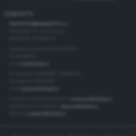
CONTATTI
TELETUTTO BRESCIASETTE S.r.l.
Via Solferino 22 - 25121 Brescia
PARTITA IVA: 00790530174
Centralino Giornale di Brescia 03037901
Fax 0302884201
e-mail
info@teletutto.it
Tel. Redazione 0302884400 - 0302884412
Fax redazione 0302884401
e-mail
redazione@teletutto.it
Produzione e centro di produzione:
produzione@teletutto.it
Amministrazione e direzione:
direzione@teletutto.it
Marketing:
marketing@teletutto.it