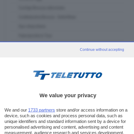
Confapi Brescia videonews
Confindustria Brescia - SetteOttavi
Due chiacchiere
Franciacorta in Tour
Fuori classe Brescia
Continue without accepting
Garda in tour
GDB & Futura
GDB Da Vinci 4.0
Gli eventi speciali
In forma - muoviti con noi
We value your privacy
In piazza con noi
We and our
1733 partners
store and/or access information on a
Itinerari Bresciani
device, such as cookies and process personal data, such as
L' Artigiano Bresciano
unique identifiers and standard information sent by a device for
personalised advertising and content, advertising and content
La casa del padel
measurement, audience research and services development.