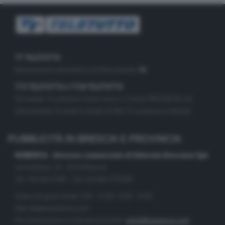
TT TELETUTTO
Numerazione automatica sul telecomando
16
TT2 TELETUTTO e TT24 TELETUTTO
Sul canale 16, premere il tasto rosso o il tasto FRECCIA SU sul
telecomando di smart tv dotate di Hbb TV connesse a internet
PUBBLICITÀ IN BRESCIA E PROVINCIA
NUMERICA - divisione commerciale di Editoriale Bresciana SpA
via Solferino, 22 - 25122 Brescia
Tel. +39.030.37401 - Fax +39.030.3772300
Orario nei giorni feriali: 9.00 - 12.30; 14.30 - 19.00
http://www.numerica.com
Per informazioni e richiesta preventivi:
clienti@numerica.com