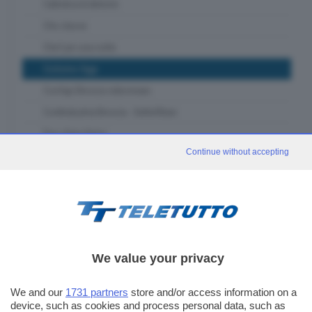
Cattolica & dintorni
Che classe
Chef per una notte
Ciclismo Oggi
Confapi Brescia videonews
Confindustria Brescia - SetteOttavi
Due chiacchiere
Continue without accepting
Franciacorta in Tour
Fuori classe Brescia
Garda in tour
GDB & Futura
GDB Da Vinci 4.0
We value your privacy
Gli eventi speciali
In forma - muoviti con noi
We and our
1731 partners
store and/or access information on a
device, such as cookies and process personal data, such as
In piazza con noi