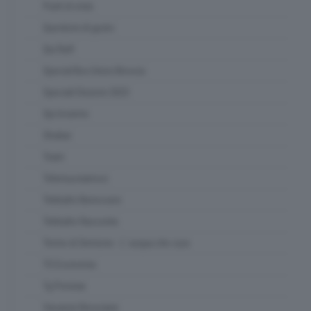
Punti di vista
Questioni di gusto
Qui Raft
Special Box Union Brescia
Speciali Elezioni 2023
Spi Insieme
Strabar
Team
Telemuoviamoci
Teletutto Benessere
Teletutto Racconta
Terme di Sirmione - L' acqua che cura
TG Economia
Tg Preview
Vacanze Bresciane