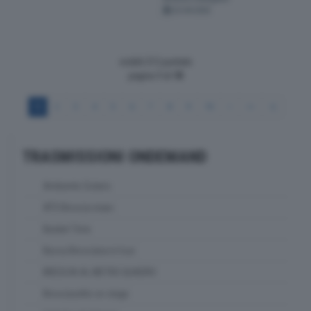
23-04-2026
visibili 212 puntate
pagina
1
di
18
1
2
3
4
5
6
7
8
9
10
>
>>
>|
TRASMISSIONI ONDEMAND
Ambiente Solaris
ATS Brescia news
Basket Time
Bassa Bresciana in tour
BRESCIA AL METRO QUADRO
Bresciasette on stage