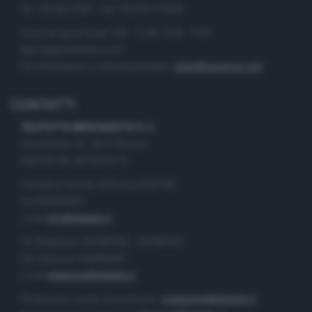
Tel. +39.030.37401 - Fax +39.030.3772300
Orario nei giorni feriali: 9.00 - 12.30; 14.30 - 19.00
http://www.numerica.com
Per informazioni e richiesta preventivi:
clienti@numerica.com
CONTATTI
TELETUTTO BRESCIASETTE S.r.l.
Via Solferino 22 - 25121 Brescia
PARTITA IVA: 00790530174
Centralino Giornale di Brescia 03037901
Fax 0302884201
e-mail
info@teletutto.it
Tel. Redazione 0302884400 - 0302884412
Fax redazione 0302884401
e-mail
redazione@teletutto.it
Produzione e centro di produzione:
produzione@teletutto.it