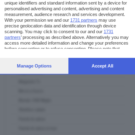
unique identifiers and standard information sent by a device for
Itinerari Bresciani
personalised advertising and content, advertising and content
measurement, audience research and services development.
L' Artigiano Bresciano
With your permission we and our
1731 partners
may use
La casa del padel
precise geolocation data and identification through device
scanning. You may click to consent to our and our
1731
Lab Lab
partners
’ processing as described above. Alternatively you may
access more detailed information and change your preferences
Le ricette del mercato contadino
before consenting or to refuse consenting. Please note that
Lombardia ambiente e clima
some processing of your personal data may not require your
consent, but you have a right to object to such processing. Your
Lombardia Terra DiVino
preferences will apply to this website only. You can change your
Manage Options
Accept All
preferences or withdraw your consent at any time by returning
Lugana DiVino
to this site and clicking the
privacy policy
button at the bottom of
Magazine Tv
the webpage.
Messi a fuoco
Mondo 1000 Miglia
Obiettivo salute
Parole di calcio
Parole di calcio in tour