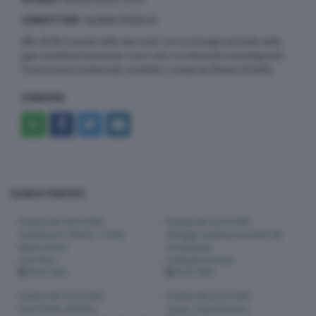
CONDUTTORE
: SILVANO RODELLA
Alle 20:30 il mondo delle due ruote con le immagini più belle delle
gare ciclistiche bresciane e non solo e le interviste ai protagonisti.
Trasmissione trentennale condotta e curata da Silvano Rodella.
CONDIVIDI
ELENCO PUNTATE:
Puntata del 30/07/2026
Puntata del 23/07/2026
Castelnuovo d'Asola - Trofeo
Viareggio meeting nazionale dei
Nerino Donini
Giovanissimi
Cicli Piton
Lombardia Giovani
30-07-2026
23-07-2026
Puntata del 16/07/2026
Puntata del 02/07/2026
Gran Premio dell'Arno
Trofeo Città di Brescia