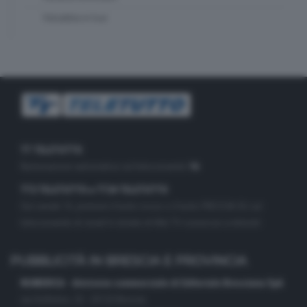
Valsabbia in tour
TT TELETUTTO
Numerazione automatica sul telecomando
16
TT2 TELETUTTO e TT24 TELETUTTO
Sul canale 16, premere il tasto rosso o il tasto FRECCIA SU sul
telecomando di smart tv dotate di Hbb TV connesse a internet
PUBBLICITÀ IN BRESCIA E PROVINCIA
NUMERICA - divisione commerciale di Editoriale Bresciana SpA
via Solferino, 22 - 25122 Brescia