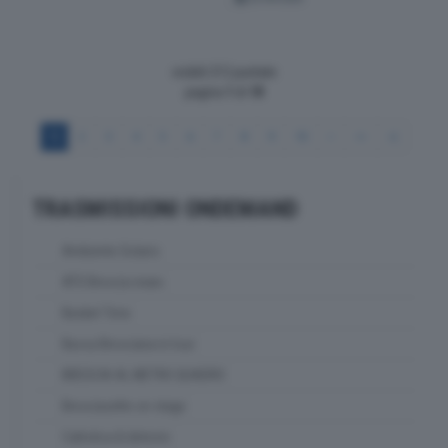
visibili 212 puntate
pagina
1
di
18
1
2
3
4
5
6
7
8
9
10
>
>>
>|
TRASMISSIONI ONDEMAND
Ambiente Solaris
ATS Brescia news
Basket Time
Bassa Bresciana in tour
BRESCIA AL METRO QUADRO
Bresciasette on stage
Cattolica & dintorni