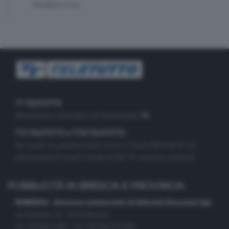
Valsabbia in tour
TT TELETUTTO
Numerazione automatica sul telecomando
16
TT2 TELETUTTO e TT24 TELETUTTO
Sul canale 16, premere il tasto rosso o il tasto FRECCIA SU sul
telecomando di smart tv dotate di Hbb TV connesse a internet
PUBBLICITÀ IN BRESCIA E PROVINCIA
NUMERICA - divisione commerciale di Editoriale Bresciana SpA
via Solferino, 22 - 25122 Brescia
Tel. +39.030.37401 - Fax +39.030.3772300