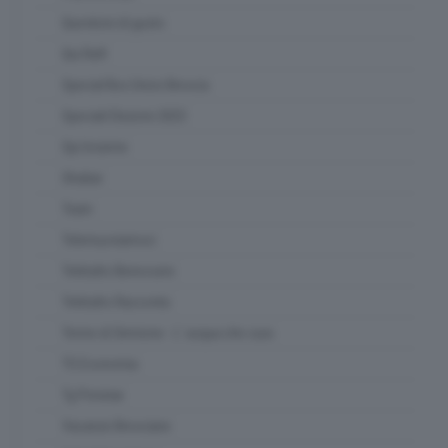
Questioni di gusto
Qui Raft
Special Box Union Brescia
Speciali Elezioni 2023
Spi Insieme
Strabar
Team
Telemuoviamoci
Teletutto Benessere
Teletutto Racconta
Terme di Sirmione - L' acqua che cura
TG Economia
Tg Preview
Vacanze Bresciane