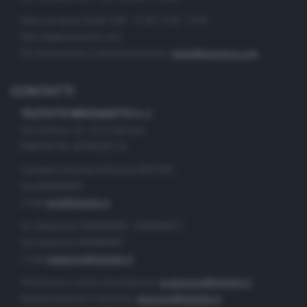
Orario nei giorni feriali: 9.00 - 12.30; 14.30 - 19.00
http://www.numerica.com
Per informazioni e richiesta preventivi:
clienti@numerica.com
CONTATTI
TELETUTTO BRESCIASETTE S.r.l.
Via Solferino 22 - 25121 Brescia
PARTITA IVA: 00790530174
Centralino Giornale di Brescia 03037901
Fax 0302884201
e-mail
info@teletutto.it
Tel. Redazione 0302884400 - 0302884412
Fax redazione 0302884401
e-mail
redazione@teletutto.it
Produzione e centro di produzione:
produzione@teletutto.it
Amministrazione e direzione:
direzione@teletutto.it