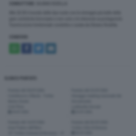
CONDUTTORE
: SILVANO RODELLA
Alle 20:30 il mondo delle due ruote con le immagini più belle delle
gare ciclistiche bresciane e non solo e le interviste ai protagonisti.
Trasmissione trentennale condotta e curata da Silvano Rodella.
CONDIVIDI
ELENCO PUNTATE:
Puntata del 30/07/2026
Puntata del 23/07/2026
Castelnuovo d'Asola - Trofeo
Viareggio meeting nazionale dei
Nerino Donini
Giovanissimi
Cicli Piton
Lombardia Giovani
30-07-2026
23-07-2026
Puntata del 16/07/2026
Puntata del 02/07/2026
Gran Premio dell'Arno
Trofeo Città di Brescia
10° Trofeo Comune di Bovezzo – 6°
02-07-2026