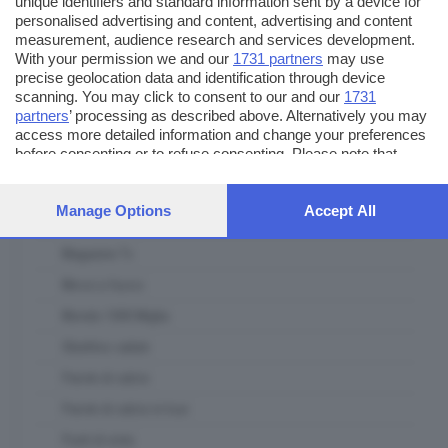
unique identifiers and standard information sent by a device for
Itinerari Bresciani
personalised advertising and content, advertising and content
L' Artigiano Bresciano
measurement, audience research and services development.
With your permission we and our
1731 partners
may use
La casa del padel
precise geolocation data and identification through device
scanning. You may click to consent to our and our
1731
Lab Lab
partners
’ processing as described above. Alternatively you may
Le ricette del mercato contadino
access more detailed information and change your preferences
before consenting or to refuse consenting. Please note that
Lombardia ambiente e clima
some processing of your personal data may not require your
consent, but you have a right to object to such processing. Your
Lombardia Terra DiVino
preferences will apply to this website only. You can change your
Manage Options
Accept All
Lugana DiVino
preferences or withdraw your consent at any time by returning
to this site and clicking the
privacy policy
button at the bottom of
Magazine Tv
the webpage.
Messi a fuoco
Mondo 1000 Miglia
Obiettivo salute
Parole di calcio
Parole di calcio in tour
Punti di vista