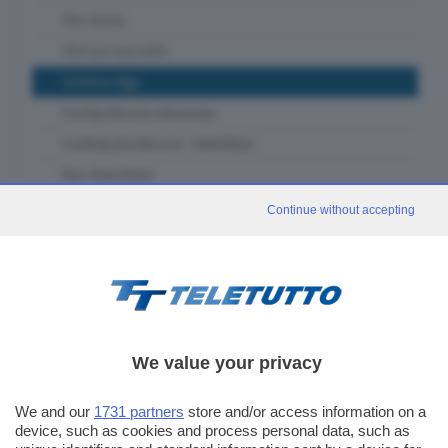
Che classe
Chef per una notte
Ciclismo Oggi
Confapi Brescia videonews
Confindustria Brescia - SetteOttavi
Due chiacchiere
Franciacorta in Tour
Continue without accepting
Fuori classe Brescia
Garda in tour
GDB & Futura
GDB Da Vinci 4.0
We value your privacy
Gli eventi speciali
In forma - muoviti con noi
We and our
1731 partners
store and/or access information on a
In piazza con noi
device, such as cookies and process personal data, such as