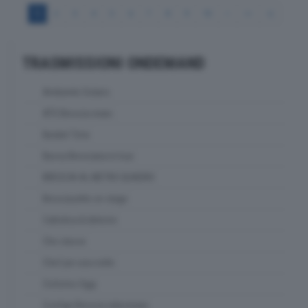
1
2
3
4
5
6
7
8
9
10
>
>>
>|
TRASMISSIONI ONDEMAND
Ambiente Solaris
ATS Brescia news
Basket Time
Bassa Bresciana in tour
BRESCIA AL METRO QUADRO
Bresciasette on stage
Cattolica & dintorni
Che classe
Chef per una notte
Ciclismo Oggi
Confapi Brescia videonews