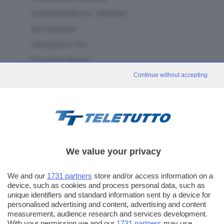
Confindustria Brescia - SetteOttavi
Due chiacchiere
Franciacorta in Tour
Fuori classe Brescia
Garda in tour
Continue without accepting
GDB & Futura
GDB Da Vinci 4.0
Gli eventi speciali
In forma - muoviti con noi
We value your privacy
In piazza con noi
Itinerari Bresciani
We and our
1731 partners
store and/or access information on a
L' Artigiano Bresciano
device, such as cookies and process personal data, such as
unique identifiers and standard information sent by a device for
La casa del padel
personalised advertising and content, advertising and content
measurement, audience research and services development.
Lab Lab
With your permission we and our
1731 partners
may use