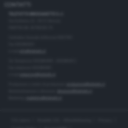
CONTATTI
TELETUTTO BRESCIASETTE S.r.l.
Via Solferino 22 - 25121 Brescia
PARTITA IVA: 00790530174
Centralino Giornale di Brescia 03037901
Fax 0302884201
e-mail
info@teletutto.it
Tel. Redazione 0302884400 - 0302884412
Fax redazione 0302884401
e-mail
redazione@teletutto.it
Produzione e centro di produzione:
produzione@teletutto.it
Amministrazione e direzione:
direzione@teletutto.it
Marketing:
marketing@teletutto.it
Chi siamo
Modello 231 - Whistleblowing
Privacy