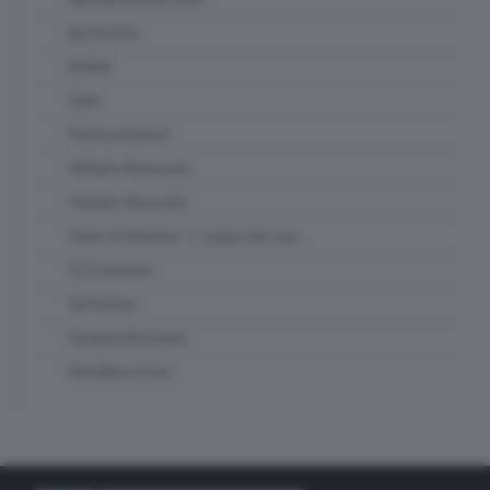
Spi Insieme
Strabar
Team
Telemuoviamoci
Teletutto Benessere
Teletutto Racconta
Terme di Sirmione - L' acqua che cura
TG Economia
Tg Preview
Vacanze Bresciane
Valsabbia in tour