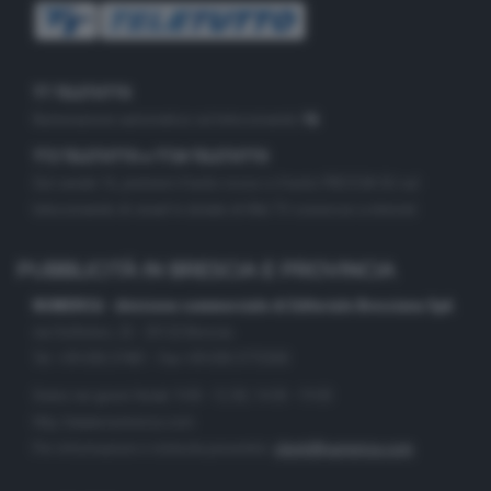
TT TELETUTTO
Numerazione automatica sul telecomando
16
TT2 TELETUTTO e TT24 TELETUTTO
Sul canale 16, premere il tasto rosso o il tasto FRECCIA SU sul
telecomando di smart tv dotate di Hbb TV connesse a internet
PUBBLICITÀ IN BRESCIA E PROVINCIA
NUMERICA - divisione commerciale di Editoriale Bresciana SpA
via Solferino, 22 - 25122 Brescia
Tel. +39.030.37401 - Fax +39.030.3772300
Orario nei giorni feriali: 9.00 - 12.30; 14.30 - 19.00
http://www.numerica.com
Per informazioni e richiesta preventivi:
clienti@numerica.com