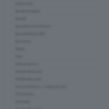
Punti di vista
Questioni di gusto
Qui Raft
Special Box Union Brescia
Speciali Elezioni 2023
Spi Insieme
Strabar
Team
Telemuoviamoci
Teletutto Benessere
Teletutto Racconta
Terme di Sirmione - L' acqua che cura
TG Economia
Tg Preview