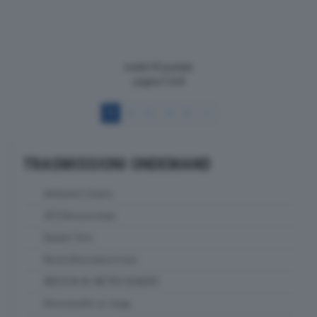
visibili 59 puntate
pagina
1
di
5
1
2
3
4
5
>
TRASMISSIONI ONDEMAND
Ambiente Solaris
ATS Brescia news
Basket Time
Bassa Bresciana in tour
BRESCIA AL METRO QUADRO
Bresciasette on stage