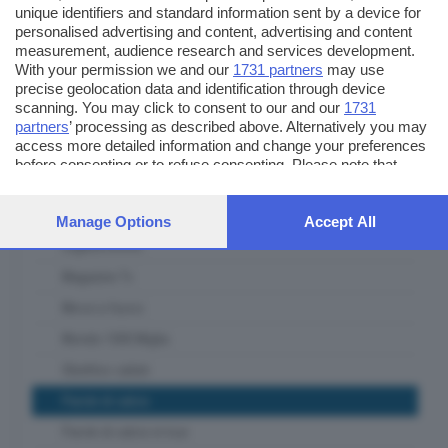
unique identifiers and standard information sent by a device for
Itinerari Bresciani
personalised advertising and content, advertising and content
measurement, audience research and services development.
L' Artigiano Bresciano
With your permission we and our
1731 partners
may use
precise geolocation data and identification through device
La casa del padel
scanning. You may click to consent to our and our
1731
Lab Lab
partners
’ processing as described above. Alternatively you may
access more detailed information and change your preferences
Le ricette del mercato contadino
before consenting or to refuse consenting. Please note that
some processing of your personal data may not require your
Lombardia ambiente e clima
consent, but you have a right to object to such processing. Your
Lombardia Terra DiVino
preferences will apply to this website only. You can change your
Manage Options
Accept All
preferences or withdraw your consent at any time by returning
Lugana DiVino
to this site and clicking the
privacy policy
button at the bottom of
Magazine Tv
the webpage.
Messi a fuoco
Mondo 1000 Miglia
Obiettivo salute
Parole di calcio
Parole di calcio in tour