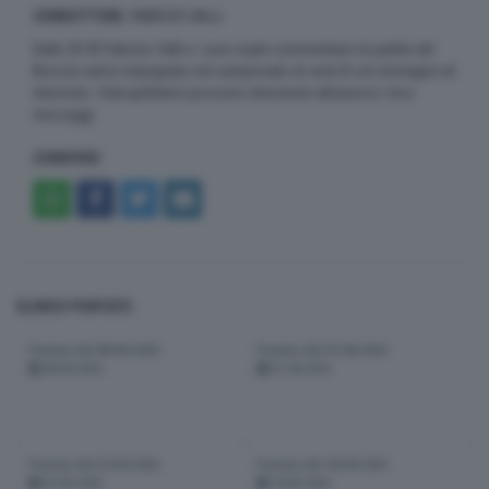
CONDUTTORE
: FABRIZIO VALLI
Dalle 20:30 Fabrizio Valli e i suoi ospiti commentano le partite del
Brescia calcio impegnato nel campionato di serie B con immagini ed
interviste. I telespettatori possono intervenire attraverso i loro
messaggi
CONDIVIDI
ELENCO PUNTATE:
Puntata del 08/06/2026
Puntata del 01/06/2026
08-06-2026
01-06-2026
Puntata del 25/05/2026
Puntata del 18/05/2026
25-05-2026
18-05-2026