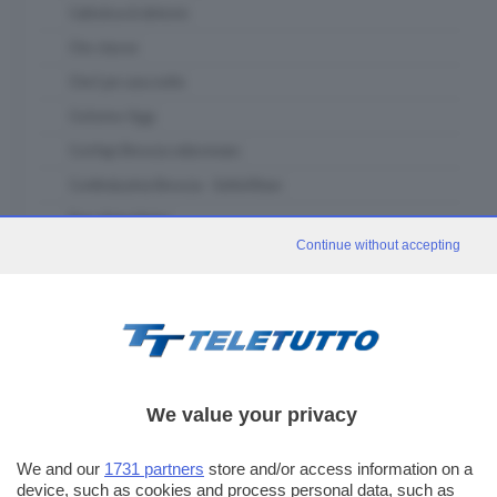
Cattolica & dintorni
Che classe
Chef per una notte
Ciclismo Oggi
Confapi Brescia videonews
Confindustria Brescia - SetteOttavi
Due chiacchiere
Continue without accepting
Franciacorta in Tour
Fuori classe Brescia
Garda in tour
GDB & Futura
GDB Da Vinci 4.0
We value your privacy
Gli eventi speciali
In forma - muoviti con noi
We and our
1731 partners
store and/or access information on a
device, such as cookies and process personal data, such as
In piazza con noi