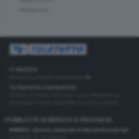
Vacanze Bresciane
Valsabbia in tour
TT TELETUTTO
Numerazione automatica sul telecomando
16
TT2 TELETUTTO e TT24 TELETUTTO
Sul canale 16, premere il tasto rosso o il tasto FRECCIA SU sul
telecomando di smart tv dotate di Hbb TV connesse a internet
PUBBLICITÀ IN BRESCIA E PROVINCIA
NUMERICA - divisione commerciale di Editoriale Bresciana SpA
via Solferino, 22 - 25122 Brescia