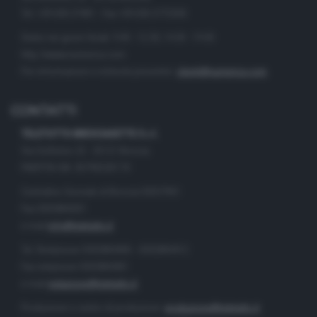
Tel. +39.030.37401 - Fax +39.030.3772300
Orario nei giorni feriali: 9.00 - 12.30; 14.30 - 19.00
http://www.numerica.com
Per informazioni e richiesta preventivi:
clienti@numerica.com
CONTATTI
TELETUTTO BRESCIASETTE S.r.l.
Via Solferino 22 - 25121 Brescia
PARTITA IVA: 00790530174
Centralino Giornale di Brescia 03037901
Fax 0302884201
e-mail
info@teletutto.it
Tel. Redazione 0302884400 - 0302884412
Fax redazione 0302884401
e-mail
redazione@teletutto.it
Produzione e centro di produzione:
produzione@teletutto.it