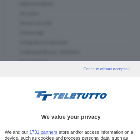
Cattolica & dintorni
Che classe
Chef per una notte
Ciclismo Oggi
Confapi Brescia videonews
Confindustria Brescia - SetteOttavi
Due chiacchiere
Continue without accepting
Franciacorta in Tour
Fuori classe Brescia
Garda in tour
GDB & Futura
GDB Da Vinci 4.0
We value your privacy
Gli eventi speciali
In forma - muoviti con noi
We and our
1731 partners
store and/or access information on a
device, such as cookies and process personal data, such as
In piazza con noi