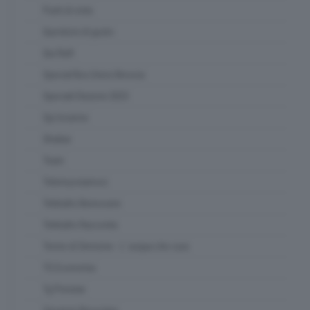
Punti di vista
Questioni di gusto
Qui Raft
Special Box Union Brescia
Speciali Elezioni 2023
Spi Insieme
Strabar
Team
Telemuoviamoci
Teletutto Benessere
Teletutto Racconta
Terme di Sirmione - L' acqua che cura
TG Economia
Tg Preview