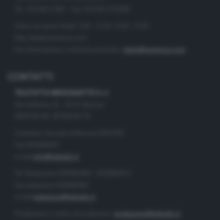
Tel. +39.030.37401 - Fax +39.030.3772300
Orario nei giorni feriali: 9.00 - 12.30; 14.30 - 19.00
http://www.numerica.com
Per informazioni e richiesta preventivi:
clienti@numerica.com
CONTATTI
TELETUTTO BRESCIASETTE S.r.l.
Via Solferino 22 - 25121 Brescia
PARTITA IVA: 00790530174
Centralino Giornale di Brescia 03037901
Fax 0302884201
e-mail
info@teletutto.it
Tel. Redazione 0302884400 - 0302884412
Fax redazione 0302884401
e-mail
redazione@teletutto.it
Produzione e centro di produzione:
produzione@teletutto.it