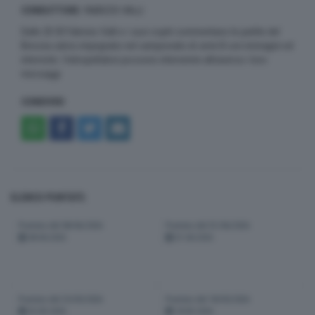
CONDUTTORE
: FABRIZIO VALLI
Dalle 20:30 Fabrizio Valli e i suoi ospiti commentano le partite del
Brescia calcio impegnato nel campionato di serie B con immagini ed
interviste. I telespettatori possono intervenire attraverso i loro
messaggi
CONDIVIDI
ELENCO PUNTATE:
Puntata del 08/06/2026
Puntata del 01/06/2026
08-06-2026
01-06-2026
Puntata del 25/05/2026
Puntata del 18/05/2026
25-05-2026
18-05-2026