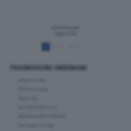
visibili 59 puntate
pagina
1
di
5
1
2
3
4
5
>
TRASMISSIONI ONDEMAND
Ambiente Solaris
ATS Brescia news
Basket Time
Bassa Bresciana in tour
BRESCIA AL METRO QUADRO
Bresciasette on stage