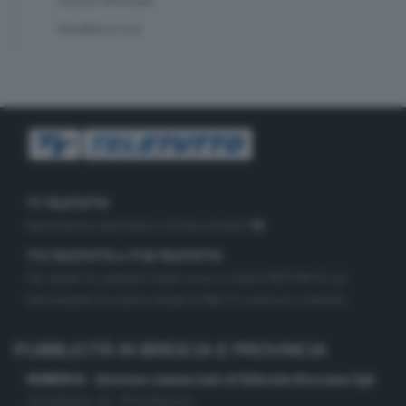
Vacanze Bresciane
Valsabbia in tour
TT TELETUTTO
Numerazione automatica sul telecomando
16
TT2 TELETUTTO e TT24 TELETUTTO
Sul canale 16, premere il tasto rosso o il tasto FRECCIA SU sul
telecomando di smart tv dotate di Hbb TV connesse a internet
PUBBLICITÀ IN BRESCIA E PROVINCIA
NUMERICA - divisione commerciale di Editoriale Bresciana SpA
via Solferino, 22 - 25122 Brescia