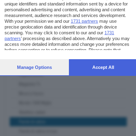
unique identifiers and standard information sent by a device for
Itinerari Bresciani
personalised advertising and content, advertising and content
measurement, audience research and services development.
L' Artigiano Bresciano
With your permission we and our
1731 partners
may use
precise geolocation data and identification through device
La casa del padel
scanning. You may click to consent to our and our
1731
Lab Lab
partners
’ processing as described above. Alternatively you may
access more detailed information and change your preferences
Le ricette del mercato contadino
before consenting or to refuse consenting. Please note that
some processing of your personal data may not require your
Lombardia ambiente e clima
consent, but you have a right to object to such processing. Your
Lombardia Terra DiVino
preferences will apply to this website only. You can change your
Manage Options
Accept All
preferences or withdraw your consent at any time by returning
Lugana DiVino
to this site and clicking the
privacy policy
button at the bottom of
Magazine Tv
the webpage.
Messi a fuoco
Mondo 1000 Miglia
Obiettivo salute
Parole di calcio
Parole di calcio in tour