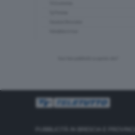
TG Economia
Tg Preview
Vacanze Bresciane
Valsabbia in tour
Vuoi fare pubblicità su questo sito?
PUBBLICITÀ IN BRESCIA E PROVINC