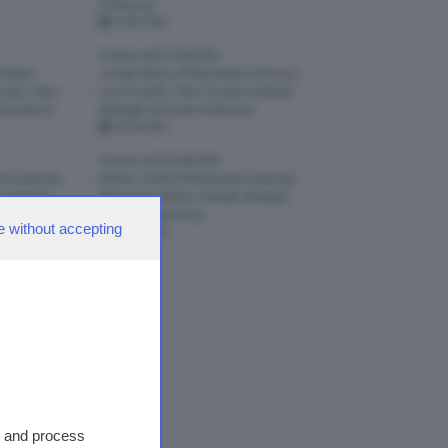
di Brescia).
14-05-2026
Puntata del 23/04/2026
istente
Joseph Mobio (Pallacanestro Brescia),
scia), Fabio
Luca Vicinelli, Fabio Fossati e Daniele
Giornale di
Ardenghi (Giornale di Brescia).
23-04-2026
Puntata del 02/04/2026
tro Brescia),
Matteo Cotelli (Pallacanestro Brescia),
 e Daniele
Alessandro Motta e Daniele Ardenghi
a).
(Giornale di Brescia).
e without accepting
02-04-2026
tate
5
9
10
>
>>
>|
s and process