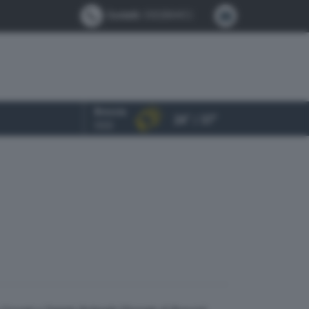
Contatti:
0302884412
Brescia
24° / 37°
OGGI