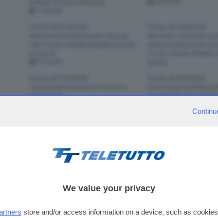
Ardenghi (Giornale di Brescia).
28-05-2026
11-06-2026
Puntata del 07/05/2026
Puntata del 30/04/2026
Mattia Santinon (Pallacanestro Brescia),
Alessandro Lotesoriere (ass
Fabio Fossati e Daniele Ardenghi (Giornale
allenatore Pallacanestro Bre
di Brescia).
Fossati e Daniele Ardenghi (
07-05-2026
Brescia).
30-04-2026
Puntata del 16/04/2026
Puntata del 09/04/2026
Jason Burnell (Pallacanestro Brescia) e
David Cournooh (Pallacanes
Luca Vicinelli.
Luca Vicinelli, Fabio Fossati
16-04-2026
Ardenghi (Giornale di Bresci
Continu
09-04-2026
visibili 178 pun
pagina
1
di
1
1
2
3
4
5
6
7
8
We value your privacy
artners
store and/or access information on a device, such as cookie