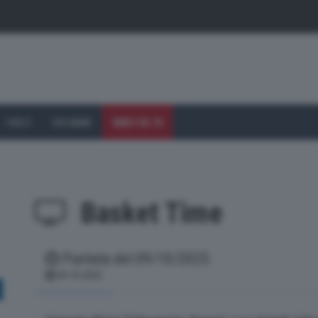
I VOLTI
CHI SIAMO
DIRETTA TV
Basket Time
Puntata del 09/10/2025
(current)
09-10-2025