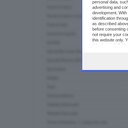
personal data, such
advertising and co
Parole di calcio
development. With
Parole di calcio in tour
identification thro
as described above
Punti di vista
before consenting 
Questioni di gusto
not require your co
this website only. 
Qui Raft
this site and clicki
Special Box Union Brescia
Speciali Elezioni 2023
Spi Insieme
Strabar
Team
Telemuoviamoci
Teletutto Benessere
Teletutto Racconta
Terme di Sirmione - L' acqua che cura