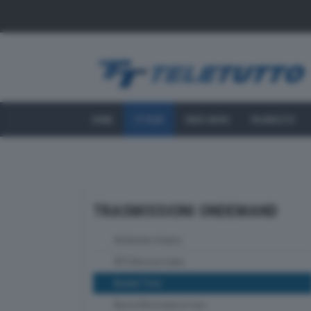
HOME
TT PLAY
VIDEO NEWS
PALINSESTO
TRASMISSIONI ONDEMAND
Ambiente Solaris
ATS Brescia news
Basket Time
Bassa Bresciana in tour