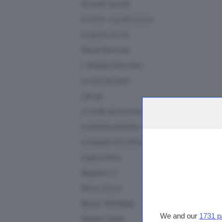
Gli eventi speciali
In forma - muoviti con noi
In piazza con noi
Itinerari Bresciani
L' Artigiano Bresciano
La casa del padel
Lab Lab
Le ricette del mercato contadino
Lombardia ambiente e clima
Lombardia Terra DiVino
Lugana DiVino
Magazine Tv
Messi a fuoco
Mondo 1000 Miglia
We and our
1731 p
Obiettivo salute