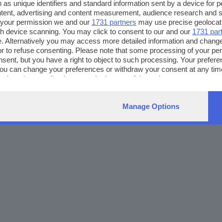
 as unique identifiers and standard information sent by a device for 
ntent, advertising and content measurement, audience research and 
 your permission we and our
1731 partners
may use precise geolocat
ugh device scanning. You may click to consent to our and our
1731 par
. Alternatively you may access more detailed information and chang
or to refuse consenting. Please note that some processing of your p
nsent, but you have a right to object to such processing. Your preferen
You can change your preferences or withdraw your consent at any time
ng the
privacy policy
button at the bottom of the webpage.
Manage Options