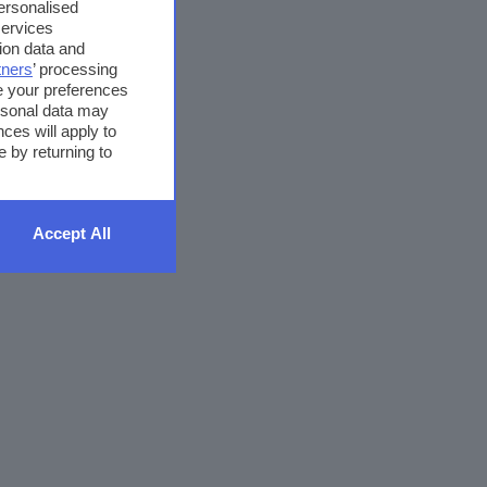
personalised
services
ion data and
tners
’ processing
e your preferences
ersonal data may
ces will apply to
 by returning to
Accept All