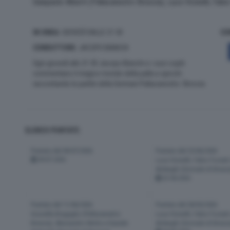
Gianpaolo Alberti (Pallacanestro Brescia), Luca Vicinelli, Fabi
IN ONDA:
GIOVEDÌ DALLE 21:30
CO
CONDUTTORE
: JACOPO BIANCHI
Ogni giovedì alle 21:30 Jacopo Bianchi e i suoi ospiti
commentano il magico mondo della palla a spicchi
raccontando le partite della Germani Pallacanestro Brescia
ELENCO PUNTATE:
Puntata del 09/07/2026
Puntata del 25/06/2026
09-07-2026
Luca Vicinelli, Fabio Fossati
Ardenghi (Giornale di Bresci
25-06-2026
Puntata del 11/06/2026
Puntata del 28/05/2026
Graziella Bragaglio (Pallacanestro
Luca Vicinelli, Fabio Fossati
Brescia), Alessandro Motta e Daniele
Ardenghi (Giornale di Bresci