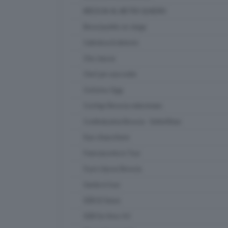
BRESCIA AL METRO QUADRO
Bresciasette on stage
Cattolica & dintorni
Che classe
Chef per una notte
Ciclismo Oggi
Confapi Brescia videonews
Confindustria Brescia - SetteOttavi
Due chiacchiere
Franciacorta in Tour
Fuori classe Brescia
Garda in tour
GDB & Futura
GDB Da Vinci 4.0