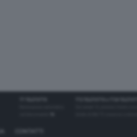
TT TELETUTTO
TT2 TELETUTTO e TT24 TELETUT
Numerazione automatica
Sul canale 16, premere il tasto ros
sul telecomando
16
dotate di Hbb TV connesse a intern
IA
CONTATTI