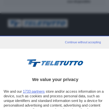
non disponibile
TT TELETUTTO
Continue without accepting
Numerazione automatica sul telecomando
16
TT2 TELETUTTO e TT24 TELETUTTO
Sul canale 16, premere il tasto rosso o il tasto FRECCIA SU sul
telecomando di smart tv dotate di Hbb TV connesse a internet
PUBBLICITÀ IN BRESCIA E PROVINCIA
We value your privacy
NUMERICA - divisione commerciale di Editoriale Bresciana SpA
We and our
1733 partners
store and/or access information on a
via Solferino, 22 - 25122 Brescia
device, such as cookies and process personal data, such as
Tel. +39.030.37401 - Fax +39.030.3772300
unique identifiers and standard information sent by a device for
personalised advertising and content, advertising and content
Orario nei giorni feriali: 9.00 - 12.30; 14.30 - 19.00