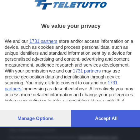
We value your privacy
TT TELETUTTO
We and our
1731 partners
store and/or access information on a
Numerazione automatica sul telecomando
16
device, such as cookies and process personal data, such as
unique identifiers and standard information sent by a device for
TT2 TELETUTTO e TT24 TELETUTTO
personalised advertising and content, advertising and content
Sul canale 16, premere il tasto rosso o il tasto FRECCIA SU sul
measurement, audience research and services development.
telecomando di smart tv dotate di Hbb TV connesse a internet
With your permission we and our
1731 partners
may use
precise geolocation data and identification through device
scanning. You may click to consent to our and our
1731
PUBBLICITÀ IN BRESCIA E PROVINCIA
partners
’ processing as described above. Alternatively you may
access more detailed information and change your preferences
NUMERICA - divisione commerciale di Editoriale Bresciana SpA
before consenting or to refuse consenting. Please note that
via Solferino, 22 - 25122 Brescia
some processing of your personal data may not require your
Tel. +39.030.37401 - Fax +39.030.3772300
consent, but you have a right to object to such processing. Your
preferences will apply to this website only. You can change your
Manage Options
Accept All
Orario nei giorni feriali: 9.00 - 12.30; 14.30 - 19.00
preferences or withdraw your consent at any time by returning
to this site and clicking the
privacy policy
button at the bottom of
http://www.numerica.com
the webpage.
Per informazioni e richiesta preventivi:
clienti@numerica.com