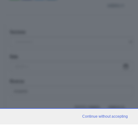
indietro
Sezione
Data
Ricerca
TUTTI I VIDEO
CERCA
Continue without accepting