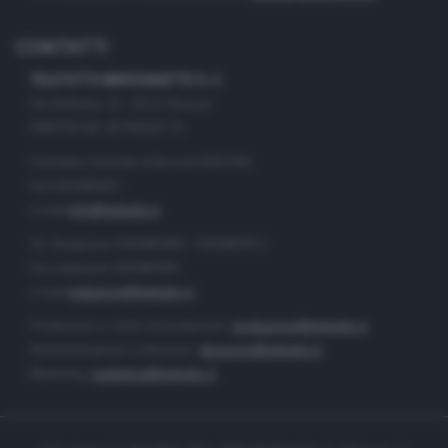
CONTATTI
TELETUTTO BRESCIASETTE S.r.l.
Via Solferino 22 - 25121 Brescia
PARTITA IVA: 00790530174
Centralino Giornale di Brescia 03037901
Fax 0302884201
e-mail
info@teletutto.it
Tel. Redazione 0302884400 - 0302884412
Fax redazione 0302884401
e-mail
redazione@teletutto.it
Produzione e centro di produzione:
produzione@teletutto.it
Amministrazione e direzione:
direzione@teletutto.it
Marketing:
marketing@teletutto.it