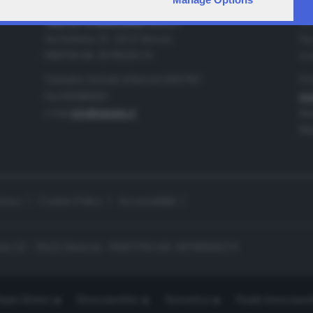
IA
CONTATTI
TELETUTTO BRESCIASETTE S.r.l.
Tel
Via Solferino 22 - 25121 Brescia
Fax
PARTITA IVA: 00790530174
e-m
Centralino Giornale di Brescia 03037901
Pro
Fax 0302884201
pro
e-mail
info@teletutto.it
Amm
Mar
ivacy
Cookie Policy
Accessibilità
no 22 - 25121 Brescia - PARTITA IVA: 00790530174
opiù Motori
Bresciaonline
Numerica
Radio bresciaset