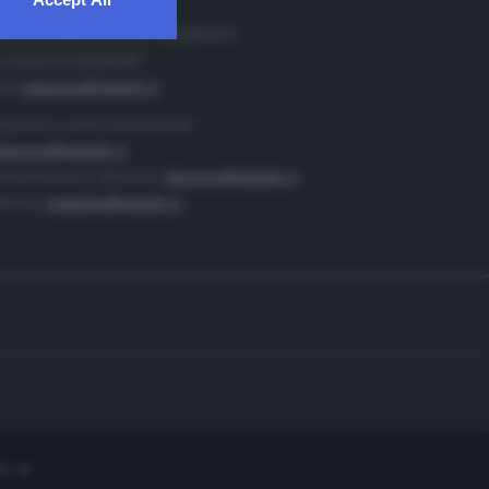
. Redazione 0302884400 - 0302884412
 redazione 0302884401
ail
redazione@teletutto.it
duzione e centro di produzione:
duzione@teletutto.it
inistrazione e direzione:
direzione@teletutto.it
keting:
marketing@teletutto.it
te