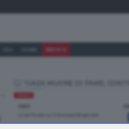
I VOLTI
CHI SIAMO
DIRETTA TV
"GAZA MUORE DI FAME, CONTR
CRONACA
FONTE
CO
dal TTG delle ore 12.30 di lunedì 28 luglio 2025