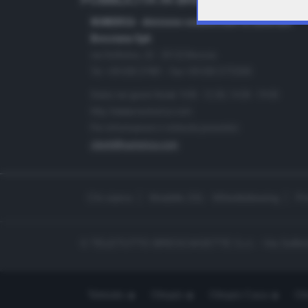
PUBBLICITÀ IN BRESCIA E PROVINC
NUMERICA - divisione commerciale di Editoriale
Bresciana SpA
via Solferino, 22 - 25122 Brescia
Tel. +39.030.37401 - Fax +39.030.3772300
Orario nei giorni feriali: 9.00 - 12.30; 14.30 - 19.00
http://www.numerica.com
Per informazioni e richiesta preventivi:
clienti@numerica.com
Chi siamo
Modello 231 - Whistleblowing
Pr
© TELETUTTO BRESCIASETTE S.r.l. - Via Solferi
Teletutto
Ottopiù
Ottopiù Casa
Ott