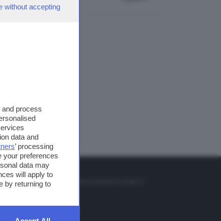
e without accepting
s and process
personalised
services
ion data and
tners
’ processing
e your preferences
ersonal data may
TO
ces will apply to
so o il tasto FRECCIA SU sul telecomando di smart tv
 by returning to
et
Accept All