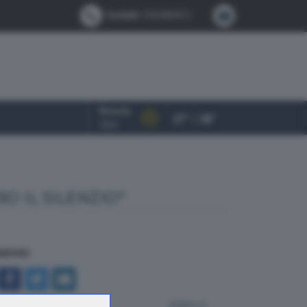
Contatti:
0302884412
Brescia
27° / 38°
OGGI
O IL SILENZIO"
NDIVIDI
indietro