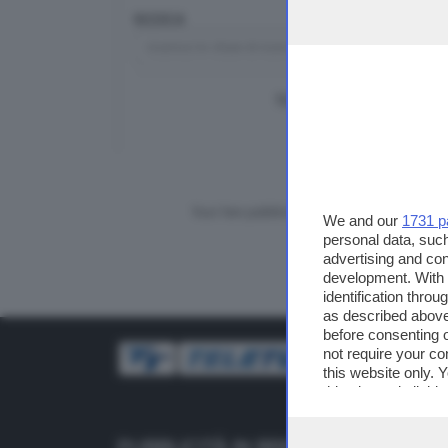
RICERCA
TUTTI I VIDEO
CERCA
Vuoi fare pubblicità su questo sito?
We and our
1731 p
personal data, such
advertising and co
development. With
identification thro
as described above
before consenting 
not require your co
this website only. 
this site and clicki