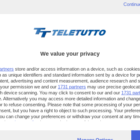
Continu
We value your privacy
artners
store and/or access information on a device, such as cookie
 as unique identifiers and standard information sent by a device for 
ntent, advertising and content measurement, audience research and 
 your permission we and our
1731 partners
may use precise geolocat
ugh device scanning. You may click to consent to our and our
1731 par
. Alternatively you may access more detailed information and chang
or to refuse consenting. Please note that some processing of your p
TT TELETUTTO
TT2 TELETUTTO e TT24 TELETUT
nsent, but you have a right to object to such processing. Your preferen
Numerazione automatica
Sul canale 16, premere il tasto ros
You can change your preferences or withdraw your consent at any time
ng the
privacy policy
button at the bottom of the webpage.
sul telecomando
16
dotate di Hbb TV connesse a intern
Manage Options