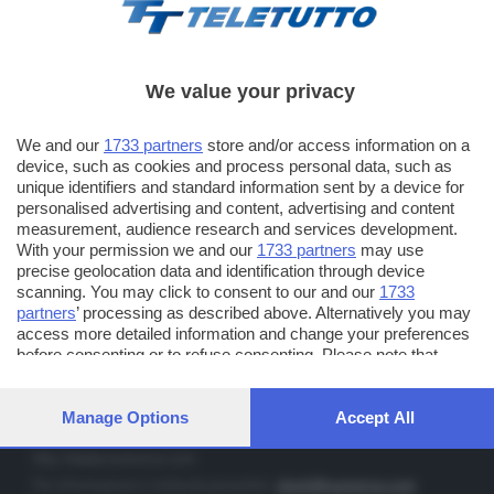
We value your privacy
TT TELETUTTO
We and our
1733 partners
store and/or access information on a
Numerazione automatica sul telecomando
16
device, such as cookies and process personal data, such as
unique identifiers and standard information sent by a device for
TT2 TELETUTTO e TT24 TELETUTTO
personalised advertising and content, advertising and content
Sul canale 16, premere il tasto rosso o il tasto FRECCIA SU sul
measurement, audience research and services development.
telecomando di smart tv dotate di Hbb TV connesse a internet
With your permission we and our
1733 partners
may use
precise geolocation data and identification through device
scanning. You may click to consent to our and our
1733
PUBBLICITÀ IN BRESCIA E PROVINCIA
partners
’ processing as described above. Alternatively you may
access more detailed information and change your preferences
NUMERICA - divisione commerciale di Editoriale Bresciana SpA
before consenting or to refuse consenting. Please note that
via Solferino, 22 - 25122 Brescia
some processing of your personal data may not require your
Tel. +39.030.37401 - Fax +39.030.3772300
consent, but you have a right to object to such processing. Your
preferences will apply to this website only. You can change your
Manage Options
Accept All
Orario nei giorni feriali: 9.00 - 12.30; 14.30 - 19.00
preferences or withdraw your consent at any time by returning
to this site and clicking the
privacy policy
button at the bottom of
http://www.numerica.com
the webpage.
Per informazioni e richiesta preventivi:
clienti@numerica.com