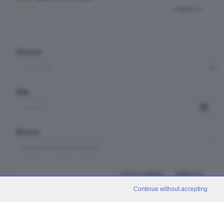
indietro
Sezione
Data
Ricerca
TUTTI I VIDEO
CERCA
Continue without accepting