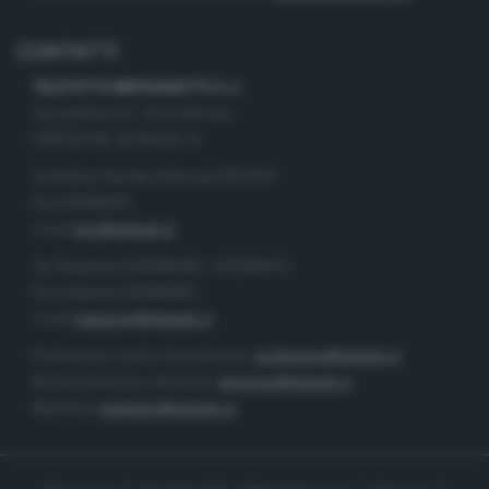
CONTATTI
TELETUTTO BRESCIASETTE S.r.l.
Via Solferino 22 - 25121 Brescia
PARTITA IVA: 00790530174
Centralino Giornale di Brescia 03037901
Fax 0302884201
e-mail
info@teletutto.it
Tel. Redazione 0302884400 - 0302884412
Fax redazione 0302884401
e-mail
redazione@teletutto.it
Produzione e centro di produzione:
produzione@teletutto.it
Amministrazione e direzione:
direzione@teletutto.it
Marketing:
marketing@teletutto.it