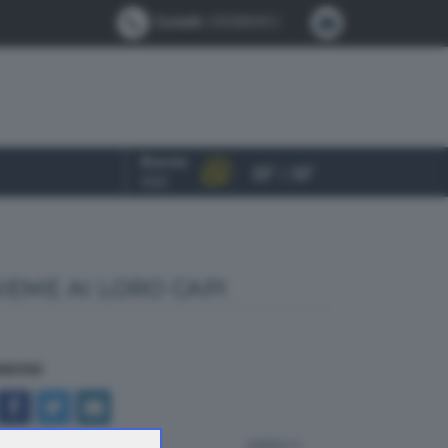
Contatti:
0302884412
Brescia
23° / 33°
OGGI
IEME AI LORO CAPI
NDIVIDI
indietro