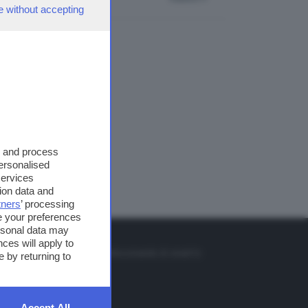
e without accepting
s and process
personalised
services
ion data and
tners
’ processing
e your preferences
ersonal data may
TO
ces will apply to
so o il tasto FRECCIA SU sul telecomando di smart tv
 by returning to
et
Accept All