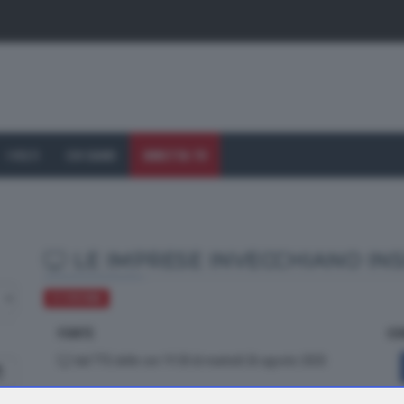
I VOLTI
CHI SIAMO
DIRETTA TV
LE IMPRESE INVECCHIANO INS
ECONOMIA
FONTE
CO
dal TTG delle ore 19.30 di martedì 26 agosto 2025