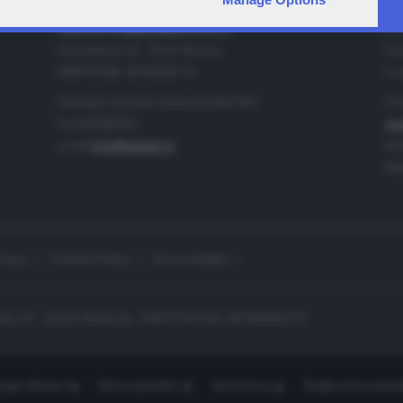
IA
CONTATTI
TELETUTTO BRESCIASETTE S.r.l.
Tel
Via Solferino 22 - 25121 Brescia
Fax
PARTITA IVA: 00790530174
e-m
Centralino Giornale di Brescia 03037901
Pro
Fax 0302884201
pro
e-mail
info@teletutto.it
Amm
Mar
ivacy
Cookie Policy
Accessibilità
no 22 - 25121 Brescia - PARTITA IVA: 00790530174
opiù Motori
Bresciaonline
Numerica
Radio bresciaset