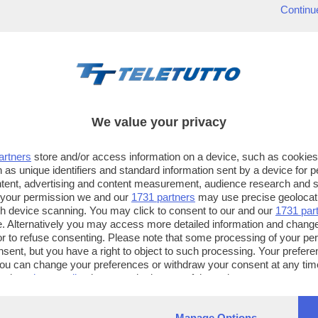
Continu
We value your privacy
artners
store and/or access information on a device, such as cookie
 as unique identifiers and standard information sent by a device for 
ntent, advertising and content measurement, audience research and 
 your permission we and our
1731 partners
may use precise geolocat
ugh device scanning. You may click to consent to our and our
1731 par
. Alternatively you may access more detailed information and chang
or to refuse consenting. Please note that some processing of your p
TT TELETUTTO
TT2 TELETUTTO e TT24 TELETUT
nsent, but you have a right to object to such processing. Your preferen
Numerazione automatica
Sul canale 16, premere il tasto ros
You can change your preferences or withdraw your consent at any time
ng the
privacy policy
button at the bottom of the webpage.
sul telecomando
16
dotate di Hbb TV connesse a intern
Manage Options