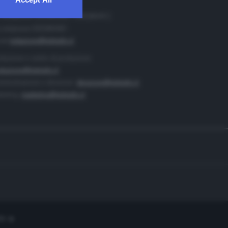
. Redazione 0302884400 - 0302884412
 redazione 0302884401
ail
redazione@teletutto.it
duzione e centro di produzione:
duzione@teletutto.it
inistrazione e direzione:
direzione@teletutto.it
keting:
marketing@teletutto.it
te