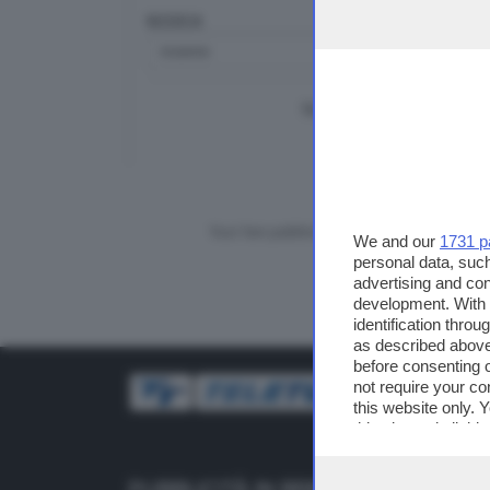
RICERCA
TUTTI I VIDEO
CERCA
Vuoi fare pubblicità su questo sito?
We and our
1731 p
personal data, such
advertising and co
development. With
identification thro
as described above
before consenting 
not require your co
this website only. 
this site and clicki