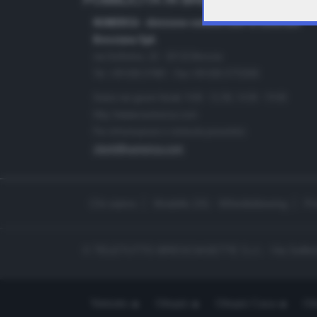
PUBBLICITÀ IN BRESCIA E PROVINC
NUMERICA - divisione commerciale di Editoriale
Bresciana SpA
via Solferino, 22 - 25122 Brescia
Tel. +39.030.37401 - Fax +39.030.3772300
Orario nei giorni feriali: 9.00 - 12.30; 14.30 - 19.00
http://www.numerica.com
Per informazioni e richiesta preventivi:
clienti@numerica.com
Chi siamo
Modello 231 - Whistleblowing
Pr
© TELETUTTO BRESCIASETTE S.r.l. - Via Solferi
Teletutto
Ottopiù
Ottopiù Casa
Ott