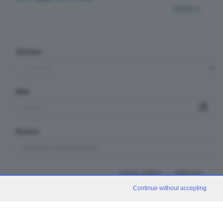
indietro
Sezione
Data
Ricerca
TUTTI I VIDEO
CERCA
Continue without accepting