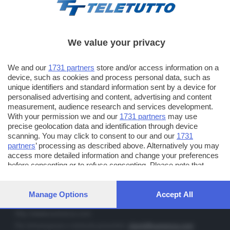
We value your privacy
TT TELETUTTO
We and our
1731 partners
store and/or access information on a
Numerazione automatica sul telecomando
16
device, such as cookies and process personal data, such as
unique identifiers and standard information sent by a device for
TT2 TELETUTTO e TT24 TELETUTTO
personalised advertising and content, advertising and content
Sul canale 16, premere il tasto rosso o il tasto FRECCIA SU sul
measurement, audience research and services development.
telecomando di smart tv dotate di Hbb TV connesse a internet
With your permission we and our
1731 partners
may use
precise geolocation data and identification through device
scanning. You may click to consent to our and our
1731
PUBBLICITÀ IN BRESCIA E PROVINCIA
partners
’ processing as described above. Alternatively you may
access more detailed information and change your preferences
NUMERICA - divisione commerciale di Editoriale Bresciana SpA
before consenting or to refuse consenting. Please note that
via Solferino, 22 - 25122 Brescia
some processing of your personal data may not require your
Tel. +39.030.37401 - Fax +39.030.3772300
consent, but you have a right to object to such processing. Your
preferences will apply to this website only. You can change your
Manage Options
Accept All
Orario nei giorni feriali: 9.00 - 12.30; 14.30 - 19.00
preferences or withdraw your consent at any time by returning
to this site and clicking the
privacy policy
button at the bottom of
http://www.numerica.com
the webpage.
Per informazioni e richiesta preventivi:
clienti@numerica.com