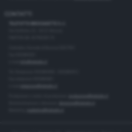
CONTATTI
TELETUTTO BRESCIASETTE S.r.l.
Via Solferino 22 - 25121 Brescia
PARTITA IVA: 00790530174
Centralino Giornale di Brescia 03037901
Fax 0302884201
e-mail
info@teletutto.it
Tel. Redazione 0302884400 - 0302884412
Fax redazione 0302884401
e-mail
redazione@teletutto.it
Produzione e centro di produzione:
produzione@teletutto.it
Amministrazione e direzione:
direzione@teletutto.it
Marketing:
marketing@teletutto.it