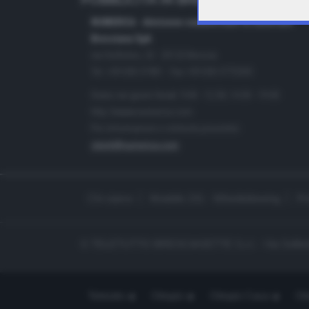
PUBBLICITÀ IN BRESCIA E PROVINC
NUMERICA - divisione commerciale di Editoriale
Bresciana SpA
via Solferino, 22 - 25122 Brescia
Tel. +39.030.37401 - Fax +39.030.3772300
Orario nei giorni feriali: 9.00 - 12.30; 14.30 - 19.00
http://www.numerica.com
Per informazioni e richiesta preventivi:
clienti@numerica.com
Chi siamo
Modello 231 - Whistleblowing
Pr
© TELETUTTO BRESCIASETTE S.r.l. - Via Solferi
Teletutto
Ottopiù
Ottopiù Casa
Ott