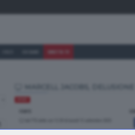
I VOLTI
CHI SIAMO
DIRETTA TV
MARCELL JACOBS, DELUSION
SPORT
FONTE
CO
dal TTG delle ore 12.30 di lunedì 15 settembre 2025