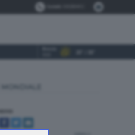
Contatti:
0302884412
Brescia
25° / 35°
OGGI
E MONDIALE
NDIVIDI
indietro