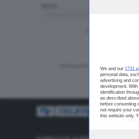
RICERCA
TUTTI I VIDEO
CERCA
Vuoi fare pubblicità su questo sito?
We and our
1731 p
personal data, such
advertising and co
development. With
identification thro
as described above
before consenting 
not require your co
this website only. 
this site and clicki