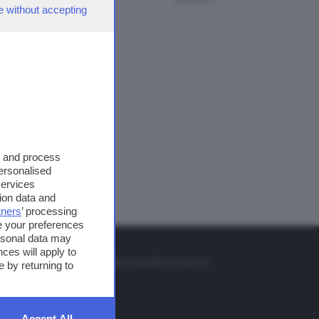
e without accepting
s and process
personalised
services
ion data and
tners
’ processing
e your preferences
ersonal data may
TO
ces will apply to
so o il tasto FRECCIA SU sul telecomando di smart tv
 by returning to
et
Accept All