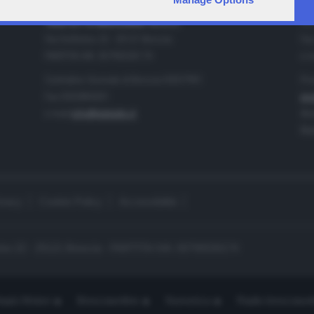
IA
CONTATTI
TELETUTTO BRESCIASETTE S.r.l.
Tel
Via Solferino 22 - 25121 Brescia
Fax
PARTITA IVA: 00790530174
e-m
Centralino Giornale di Brescia 03037901
Pro
Fax 0302884201
pro
e-mail
info@teletutto.it
Amm
Mar
ivacy
Cookie Policy
Accessibilità
no 22 - 25121 Brescia - PARTITA IVA: 00790530174
opiù Motori
Bresciaonline
Numerica
Radio bresciaset