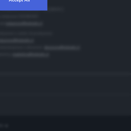
. Redazione 0302884400 - 0302884412
 redazione 0302884401
ail
redazione@teletutto.it
duzione e centro di produzione:
duzione@teletutto.it
inistrazione e direzione:
direzione@teletutto.it
keting:
marketing@teletutto.it
te