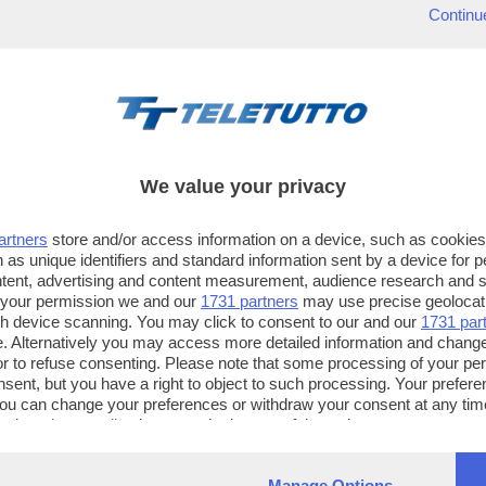
Continu
We value your privacy
artners
store and/or access information on a device, such as cookie
 as unique identifiers and standard information sent by a device for 
ntent, advertising and content measurement, audience research and 
 your permission we and our
1731 partners
may use precise geolocat
ugh device scanning. You may click to consent to our and our
1731 par
. Alternatively you may access more detailed information and chang
or to refuse consenting. Please note that some processing of your p
TT TELETUTTO
TT2 TELETUTTO e TT24 TELETUT
nsent, but you have a right to object to such processing. Your preferen
Numerazione automatica
Sul canale 16, premere il tasto ros
You can change your preferences or withdraw your consent at any time
ng the
privacy policy
button at the bottom of the webpage.
sul telecomando
16
dotate di Hbb TV connesse a intern
Manage Options