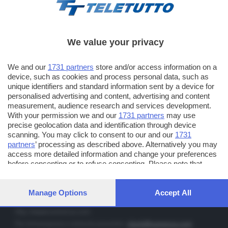
We value your privacy
TT TELETUTTO
We and our
1731 partners
store and/or access information on a
Numerazione automatica sul telecomando
16
device, such as cookies and process personal data, such as
unique identifiers and standard information sent by a device for
TT2 TELETUTTO e TT24 TELETUTTO
personalised advertising and content, advertising and content
Sul canale 16, premere il tasto rosso o il tasto FRECCIA SU sul
measurement, audience research and services development.
telecomando di smart tv dotate di Hbb TV connesse a internet
With your permission we and our
1731 partners
may use
precise geolocation data and identification through device
scanning. You may click to consent to our and our
1731
PUBBLICITÀ IN BRESCIA E PROVINCIA
partners
’ processing as described above. Alternatively you may
access more detailed information and change your preferences
NUMERICA - divisione commerciale di Editoriale Bresciana SpA
before consenting or to refuse consenting. Please note that
via Solferino, 22 - 25122 Brescia
some processing of your personal data may not require your
Tel. +39.030.37401 - Fax +39.030.3772300
consent, but you have a right to object to such processing. Your
preferences will apply to this website only. You can change your
Manage Options
Accept All
Orario nei giorni feriali: 9.00 - 12.30; 14.30 - 19.00
preferences or withdraw your consent at any time by returning
to this site and clicking the
privacy policy
button at the bottom of
http://www.numerica.com
the webpage.
Per informazioni e richiesta preventivi:
clienti@numerica.com