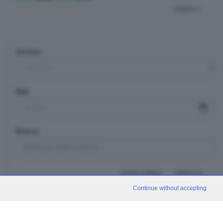
indietro
Sezione
Data
Ricerca
TUTTI I VIDEO
CERCA
Continue without accepting