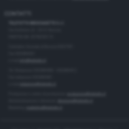
CONTATTI
TELETUTTO BRESCIASETTE S.r.l.
Via Solferino 22 - 25121 Brescia
PARTITA IVA: 00790530174
Centralino Giornale di Brescia 03037901
Fax 0302884201
e-mail
info@teletutto.it
Tel. Redazione 0302884400 - 0302884412
Fax redazione 0302884401
e-mail
redazione@teletutto.it
Produzione e centro di produzione:
produzione@teletutto.it
Amministrazione e direzione:
direzione@teletutto.it
Marketing:
marketing@teletutto.it