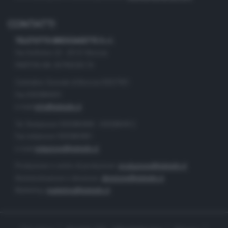
CONTATTI
TELETUTTO BRESCIASETTE S.r.l.
Via Solferino 22 - 25121 Brescia
PARTITA IVA: 00790530174
Centralino Giornale di Brescia 03037901
Fax 0302884201
e-mail
info@teletutto.it
Tel. Redazione 0302884400 - 0302884412
Fax redazione 0302884401
e-mail
redazione@teletutto.it
Produzione e centro di produzione:
produzione@teletutto.it
Amministrazione e direzione:
direzione@teletutto.it
Marketing:
marketing@teletutto.it