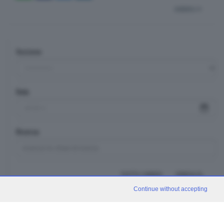
indietro
Sezione
Data
Ricerca
TUTTI I VIDEO
CERCA
Continue without accepting