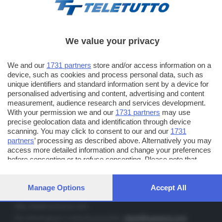
We value your privacy
TT TELETUTTO
We and our
1731 partners
store and/or access information on a
Numerazione automatica sul telecomando
16
device, such as cookies and process personal data, such as
unique identifiers and standard information sent by a device for
TT2 TELETUTTO e TT24 TELETUTTO
personalised advertising and content, advertising and content
Sul canale 16, premere il tasto rosso o il tasto FRECCIA SU sul
measurement, audience research and services development.
telecomando di smart tv dotate di Hbb TV connesse a internet
With your permission we and our
1731 partners
may use
precise geolocation data and identification through device
scanning. You may click to consent to our and our
1731
PUBBLICITÀ IN BRESCIA E PROVINCIA
partners
’ processing as described above. Alternatively you may
access more detailed information and change your preferences
NUMERICA - divisione commerciale di Editoriale Bresciana SpA
before consenting or to refuse consenting. Please note that
via Solferino, 22 - 25122 Brescia
some processing of your personal data may not require your
Tel. +39.030.37401 - Fax +39.030.3772300
consent, but you have a right to object to such processing. Your
preferences will apply to this website only. You can change your
Manage Options
Accept All
Orario nei giorni feriali: 9.00 - 12.30; 14.30 - 19.00
preferences or withdraw your consent at any time by returning
to this site and clicking the
privacy policy
button at the bottom of
http://www.numerica.com
the webpage.
Per informazioni e richiesta preventivi:
clienti@numerica.com