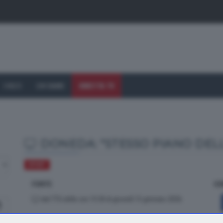
I VOLTI
CHI SIAMO
DIRETTA TV
DONEDA: "STESSO PIANO DEL
SPORT
FONTE
CO
dal TTG delle ore 19.30 di giovedì 15 gennaio 2026