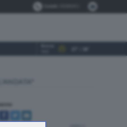
Contatti:
0302884412
Brescia
27° / 38°
OGGI
L'ANDATA"
NDIVIDI
indietro