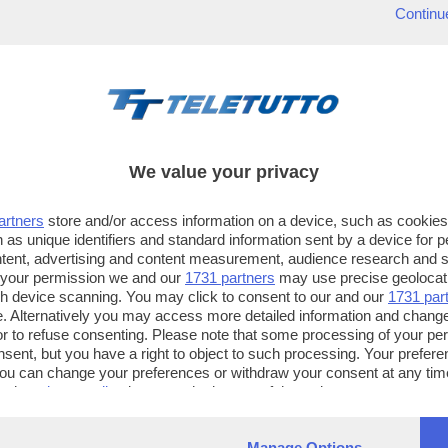
Continu
We value your privacy
artners
store and/or access information on a device, such as cookie
 as unique identifiers and standard information sent by a device for 
ntent, advertising and content measurement, audience research and 
 your permission we and our
1731 partners
may use precise geolocat
ugh device scanning. You may click to consent to our and our
1731 par
. Alternatively you may access more detailed information and chang
or to refuse consenting. Please note that some processing of your p
TT TELETUTTO
TT2 TELETUTTO e TT24 TELETUT
nsent, but you have a right to object to such processing. Your preferen
Numerazione automatica
Sul canale 16, premere il tasto ros
You can change your preferences or withdraw your consent at any time
ng the
privacy policy
button at the bottom of the webpage.
sul telecomando
16
dotate di Hbb TV connesse a intern
Manage Options