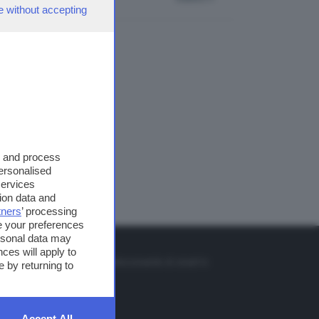
e without accepting
s and process
personalised
services
ion data and
tners
’ processing
e your preferences
ersonal data may
TO
ces will apply to
so o il tasto FRECCIA SU sul telecomando di smart tv
 by returning to
et
Accept All