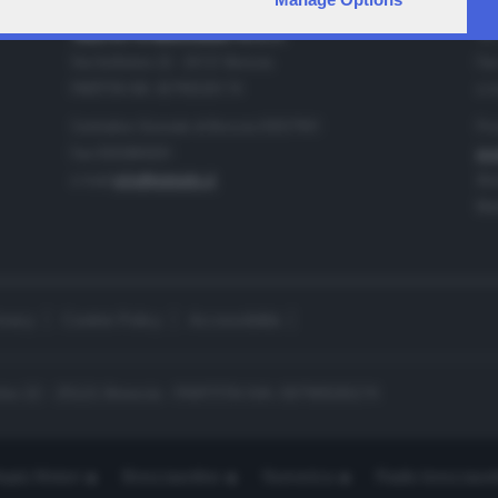
IA
CONTATTI
TELETUTTO BRESCIASETTE S.r.l.
Tel
Via Solferino 22 - 25121 Brescia
Fax
PARTITA IVA: 00790530174
e-m
Centralino Giornale di Brescia 03037901
Pro
Fax 0302884201
pro
e-mail
info@teletutto.it
Amm
Mar
ivacy
Cookie Policy
Accessibilità
no 22 - 25121 Brescia - PARTITA IVA: 00790530174
opiù Motori
Bresciaonline
Numerica
Radio bresciaset