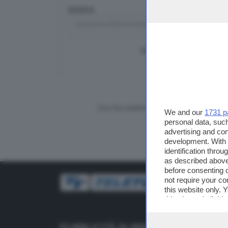
RICERCA
TUTTI I VIDEO
CERCA
Vuoi fare pubblicità su questo sito?
We and our
1731 p
personal data, such
advertising and co
development. With
identification thro
as described above
before consenting 
not require your co
this website only. 
this site and clicki