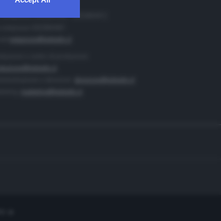
. Redazione 0302884400 - 0302884412
 redazione 0302884401
ail
redazione@teletutto.it
duzione e centro di produzione:
duzione@teletutto.it
inistrazione e direzione:
direzione@teletutto.it
keting:
marketing@teletutto.it
te