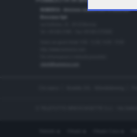
PUBBLICITÀ IN BRESCIA E PROVINC
NUMERICA - divisione commerciale di Editoriale
Bresciana SpA
via Solferino, 22 - 25122 Brescia
Tel. +39.030.37401 - Fax +39.030.3772300
Orario nei giorni feriali: 9.00 - 12.30; 14.30 - 19.00
http://www.numerica.com
Per informazioni e richiesta preventivi:
clienti@numerica.com
Chi siamo
Modello 231 - Whistleblowing
Pr
© TELETUTTO BRESCIASETTE S.r.l. - Via Solferi
Teletutto
Ottopiù
Ottopiù Casa
Ott