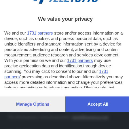
We value your privacy
TT TELETUTTO
Numerazione automatica sul telecomando
16
We and our
1731 partners
store and/or access information on a
device, such as cookies and process personal data, such as
TT2 TELETUTTO e TT24 TELETUTTO
unique identifiers and standard information sent by a device for
Sul canale 16, premere il tasto rosso o il tasto FRECCIA SU sul
personalised advertising and content, advertising and content
telecomando di smart tv dotate di Hbb TV connesse a internet
measurement, audience research and services development.
With your permission we and our
1731 partners
may use
precise geolocation data and identification through device
PUBBLICITÀ IN BRESCIA E PROVINCIA
scanning. You may click to consent to our and our
1731
partners
’ processing as described above. Alternatively you may
NUMERICA - divisione commerciale di Editoriale Bresciana SpA
access more detailed information and change your preferences
via Solferino, 22 - 25122 Brescia
before consenting or to refuse consenting. Please note that
some processing of your personal data may not require your
Tel. +39.030.37401 - Fax +39.030.3772300
consent, but you have a right to object to such processing. Your
Orario nei giorni feriali: 9.00 - 12.30; 14.30 - 19.00
preferences will apply to this website only. You can change your
Manage Options
Accept All
preferences or withdraw your consent at any time by returning
http://www.numerica.com
to this site and clicking the
privacy policy
button at the bottom of
Per informazioni e richiesta preventivi:
clienti@numerica.com
the webpage.