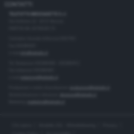
CONTATTI
TELETUTTO BRESCIASETTE S.r.l.
Via Solferino 22 - 25121 Brescia
PARTITA IVA: 00790530174
Centralino Giornale di Brescia 03037901
Fax 0302884201
e-mail
info@teletutto.it
Tel. Redazione 0302884400 - 0302884412
Fax redazione 0302884401
e-mail
redazione@teletutto.it
Produzione e centro di produzione:
produzione@teletutto.it
Amministrazione e direzione:
direzione@teletutto.it
Marketing:
marketing@teletutto.it
Chi siamo
Modello 231 - Whistleblowing
Privacy
Cookie Policy
Accessibilità