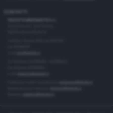
CONTATTI
TELETUTTO BRESCIASETTE S.r.l.
Via Solferino 22 - 25121 Brescia
PARTITA IVA: 00790530174
Centralino Giornale di Brescia 03037901
Fax 0302884201
e-mail
info@teletutto.it
Tel. Redazione 0302884400 - 0302884412
Fax redazione 0302884401
e-mail
redazione@teletutto.it
Produzione e centro di produzione:
produzione@teletutto.it
Amministrazione e direzione:
direzione@teletutto.it
Marketing:
marketing@teletutto.it