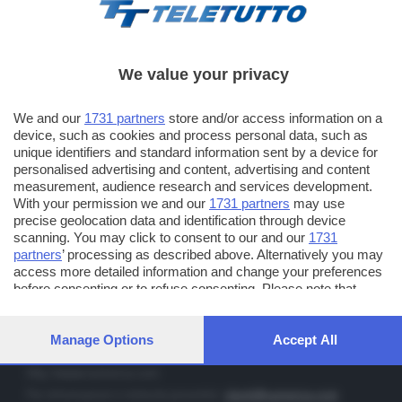
We value your privacy
TT TELETUTTO
We and our
1731 partners
store and/or access information on a
Numerazione automatica sul telecomando
16
device, such as cookies and process personal data, such as
unique identifiers and standard information sent by a device for
TT2 TELETUTTO e TT24 TELETUTTO
personalised advertising and content, advertising and content
Sul canale 16, premere il tasto rosso o il tasto FRECCIA SU sul
measurement, audience research and services development.
telecomando di smart tv dotate di Hbb TV connesse a internet
With your permission we and our
1731 partners
may use
precise geolocation data and identification through device
scanning. You may click to consent to our and our
1731
PUBBLICITÀ IN BRESCIA E PROVINCIA
partners
’ processing as described above. Alternatively you may
access more detailed information and change your preferences
NUMERICA - divisione commerciale di Editoriale Bresciana SpA
before consenting or to refuse consenting. Please note that
via Solferino, 22 - 25122 Brescia
some processing of your personal data may not require your
Tel. +39.030.37401 - Fax +39.030.3772300
consent, but you have a right to object to such processing. Your
preferences will apply to this website only. You can change your
Manage Options
Accept All
Orario nei giorni feriali: 9.00 - 12.30; 14.30 - 19.00
preferences or withdraw your consent at any time by returning
to this site and clicking the
privacy policy
button at the bottom of
http://www.numerica.com
the webpage.
Per informazioni e richiesta preventivi:
clienti@numerica.com