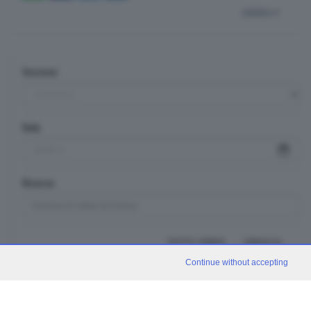
indietro
Sezione
Data
Ricerca
TUTTI I VIDEO
CERCA
Continue without accepting