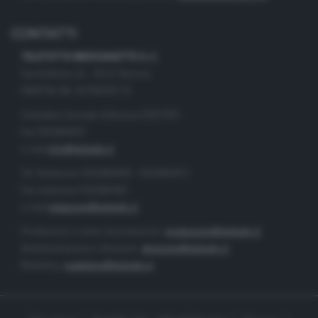
CONTATTI
TELETUTTO BRESCIASETTE S.r.l.
Via Solferino 22 - 25121 Brescia
PARTITA IVA: 00790530174
Centralino Giornale di Brescia 03037901
Fax 0302884201
e-mail
info@teletutto.it
Tel. Redazione 0302884400 - 0302884412
Fax redazione 0302884401
e-mail
redazione@teletutto.it
Produzione e centro di produzione:
produzione@teletutto.it
Amministrazione e direzione:
direzione@teletutto.it
Marketing:
marketing@teletutto.it