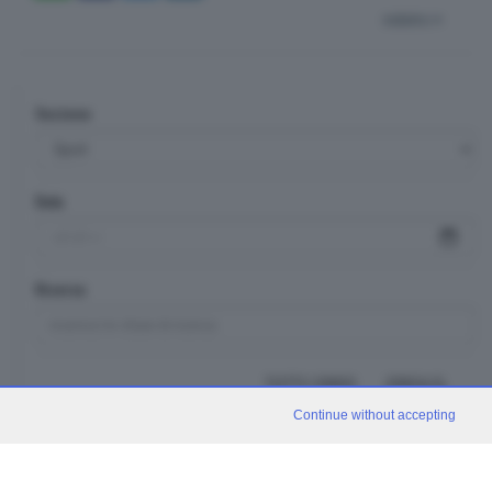
indietro
Sezione
Data
Ricerca
TUTTI I VIDEO
CERCA
Continue without accepting