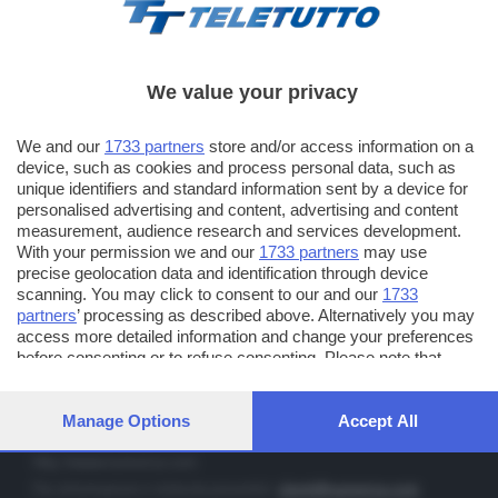
We value your privacy
TT TELETUTTO
We and our
1733 partners
store and/or access information on a
Numerazione automatica sul telecomando
16
device, such as cookies and process personal data, such as
unique identifiers and standard information sent by a device for
TT2 TELETUTTO e TT24 TELETUTTO
personalised advertising and content, advertising and content
Sul canale 16, premere il tasto rosso o il tasto FRECCIA SU sul
measurement, audience research and services development.
telecomando di smart tv dotate di Hbb TV connesse a internet
With your permission we and our
1733 partners
may use
precise geolocation data and identification through device
scanning. You may click to consent to our and our
1733
PUBBLICITÀ IN BRESCIA E PROVINCIA
partners
’ processing as described above. Alternatively you may
access more detailed information and change your preferences
NUMERICA - divisione commerciale di Editoriale Bresciana SpA
before consenting or to refuse consenting. Please note that
via Solferino, 22 - 25122 Brescia
some processing of your personal data may not require your
Tel. +39.030.37401 - Fax +39.030.3772300
consent, but you have a right to object to such processing. Your
preferences will apply to this website only. You can change your
Manage Options
Accept All
Orario nei giorni feriali: 9.00 - 12.30; 14.30 - 19.00
preferences or withdraw your consent at any time by returning
to this site and clicking the
privacy policy
button at the bottom of
http://www.numerica.com
the webpage.
Per informazioni e richiesta preventivi:
clienti@numerica.com