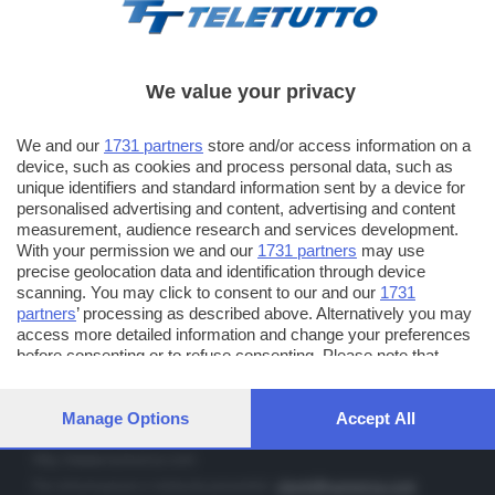
We value your privacy
TT TELETUTTO
We and our
1731 partners
store and/or access information on a
Numerazione automatica sul telecomando
16
device, such as cookies and process personal data, such as
unique identifiers and standard information sent by a device for
TT2 TELETUTTO e TT24 TELETUTTO
personalised advertising and content, advertising and content
Sul canale 16, premere il tasto rosso o il tasto FRECCIA SU sul
measurement, audience research and services development.
telecomando di smart tv dotate di Hbb TV connesse a internet
With your permission we and our
1731 partners
may use
precise geolocation data and identification through device
scanning. You may click to consent to our and our
1731
PUBBLICITÀ IN BRESCIA E PROVINCIA
partners
’ processing as described above. Alternatively you may
access more detailed information and change your preferences
NUMERICA - divisione commerciale di Editoriale Bresciana SpA
before consenting or to refuse consenting. Please note that
via Solferino, 22 - 25122 Brescia
some processing of your personal data may not require your
Tel. +39.030.37401 - Fax +39.030.3772300
consent, but you have a right to object to such processing. Your
preferences will apply to this website only. You can change your
Manage Options
Accept All
Orario nei giorni feriali: 9.00 - 12.30; 14.30 - 19.00
preferences or withdraw your consent at any time by returning
to this site and clicking the
privacy policy
button at the bottom of
http://www.numerica.com
the webpage.
Per informazioni e richiesta preventivi:
clienti@numerica.com