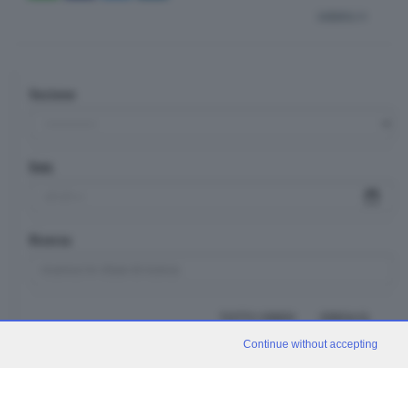
indietro
Sezione
Data
Ricerca
TUTTI I VIDEO
CERCA
Continue without accepting