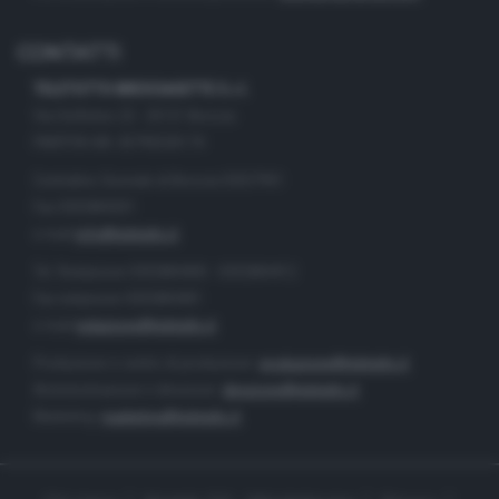
CONTATTI
TELETUTTO BRESCIASETTE S.r.l.
Via Solferino 22 - 25121 Brescia
PARTITA IVA: 00790530174
Centralino Giornale di Brescia 03037901
Fax 0302884201
e-mail
info@teletutto.it
Tel. Redazione 0302884400 - 0302884412
Fax redazione 0302884401
e-mail
redazione@teletutto.it
Produzione e centro di produzione:
produzione@teletutto.it
Amministrazione e direzione:
direzione@teletutto.it
Marketing:
marketing@teletutto.it