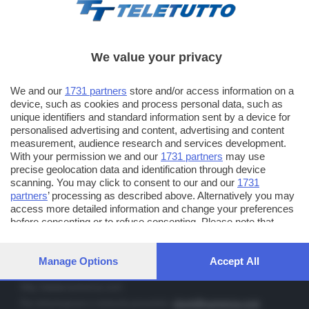
We value your privacy
TT TELETUTTO
We and our
1731 partners
store and/or access information on a
Numerazione automatica sul telecomando
16
device, such as cookies and process personal data, such as
unique identifiers and standard information sent by a device for
TT2 TELETUTTO e TT24 TELETUTTO
personalised advertising and content, advertising and content
Sul canale 16, premere il tasto rosso o il tasto FRECCIA SU sul
measurement, audience research and services development.
telecomando di smart tv dotate di Hbb TV connesse a internet
With your permission we and our
1731 partners
may use
precise geolocation data and identification through device
scanning. You may click to consent to our and our
1731
PUBBLICITÀ IN BRESCIA E PROVINCIA
partners
’ processing as described above. Alternatively you may
access more detailed information and change your preferences
NUMERICA - divisione commerciale di Editoriale Bresciana SpA
before consenting or to refuse consenting. Please note that
via Solferino, 22 - 25122 Brescia
some processing of your personal data may not require your
Tel. +39.030.37401 - Fax +39.030.3772300
consent, but you have a right to object to such processing. Your
preferences will apply to this website only. You can change your
Manage Options
Accept All
Orario nei giorni feriali: 9.00 - 12.30; 14.30 - 19.00
preferences or withdraw your consent at any time by returning
to this site and clicking the
privacy policy
button at the bottom of
http://www.numerica.com
the webpage.
Per informazioni e richiesta preventivi:
clienti@numerica.com