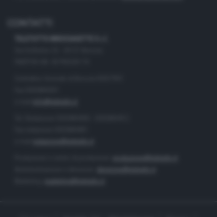
CONTATTI
TELETUTTO BRESCIASETTE S.r.l.
Via Solferino 22 - 25121 Brescia
PARTITA IVA: 00790530174
Centralino Giornale di Brescia 03037901
Fax 0302884201
e-mail
info@teletutto.it
Tel. Redazione 0302884400 - 0302884412
Fax redazione 0302884401
e-mail
redazione@teletutto.it
Produzione e centro di produzione:
produzione@teletutto.it
Amministrazione e direzione:
direzione@teletutto.it
Marketing:
marketing@teletutto.it