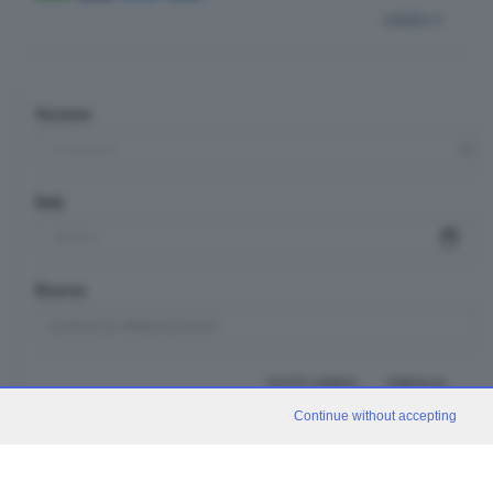
indietro
Sezione
Data
Ricerca
TUTTI I VIDEO
CERCA
Continue without accepting