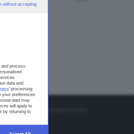
e without accepting
s and process
personalised
services
ion data and
tners
’ processing
e your preferences
ersonal data may
TO
ces will apply to
so o il tasto FRECCIA SU sul telecomando di smart tv
 by returning to
et
Accept All