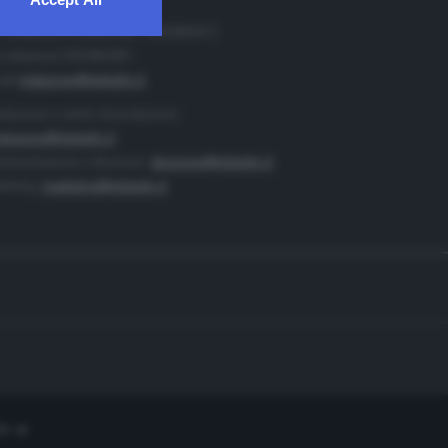
. Redazione 0302884400 - 0302884412
 redazione 0302884401
ail
redazione@teletutto.it
duzione e centro di produzione:
duzione@teletutto.it
inistrazione e direzione:
direzione@teletutto.it
keting:
marketing@teletutto.it
te