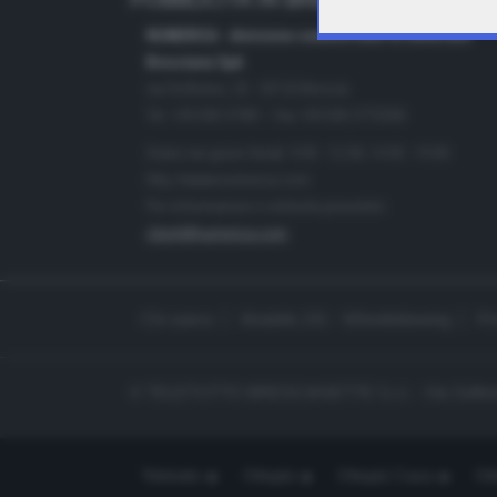
PUBBLICITÀ IN BRESCIA E PROVINC
NUMERICA - divisione commerciale di Editoriale
Bresciana SpA
via Solferino, 22 - 25122 Brescia
Tel. +39.030.37401 - Fax +39.030.3772300
Orario nei giorni feriali: 9.00 - 12.30; 14.30 - 19.00
http://www.numerica.com
Per informazioni e richiesta preventivi:
clienti@numerica.com
Chi siamo
Modello 231 - Whistleblowing
Pr
© TELETUTTO BRESCIASETTE S.r.l. - Via Solferi
Teletutto
Ottopiù
Ottopiù Casa
Ott