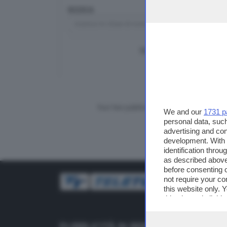
RICERCA
TUTTI I VIDEO
CERCA
Vuoi fare pubblicità su questo sito?
We and our
1731 p
personal data, such
advertising and co
development. With
identification thro
as described above
before consenting 
not require your co
this website only. 
this site and clicki