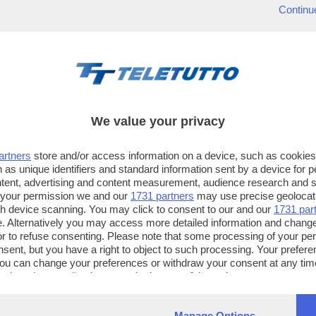
Continu
We value your privacy
artners
store and/or access information on a device, such as cookie
 as unique identifiers and standard information sent by a device for 
ntent, advertising and content measurement, audience research and 
 your permission we and our
1731 partners
may use precise geolocat
ugh device scanning. You may click to consent to our and our
1731 par
. Alternatively you may access more detailed information and chang
or to refuse consenting. Please note that some processing of your p
TT TELETUTTO
TT2 TELETUTTO e TT24 TELETUT
nsent, but you have a right to object to such processing. Your preferen
Numerazione automatica
Sul canale 16, premere il tasto ros
You can change your preferences or withdraw your consent at any time
ng the
privacy policy
button at the bottom of the webpage.
sul telecomando
16
dotate di Hbb TV connesse a intern
Manage Options