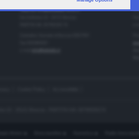
IA
CONTATTI
TELETUTTO BRESCIASETTE S.r.l.
Tel
Via Solferino 22 - 25121 Brescia
Fax
PARTITA IVA: 00790530174
e-m
Centralino Giornale di Brescia 03037901
Pro
Fax 0302884201
pro
e-mail
info@teletutto.it
Amm
Mar
ivacy
Cookie Policy
Accessibilità
no 22 - 25121 Brescia - PARTITA IVA: 00790530174
opiù Motori
Bresciaonline
Numerica
Radio bresciaset