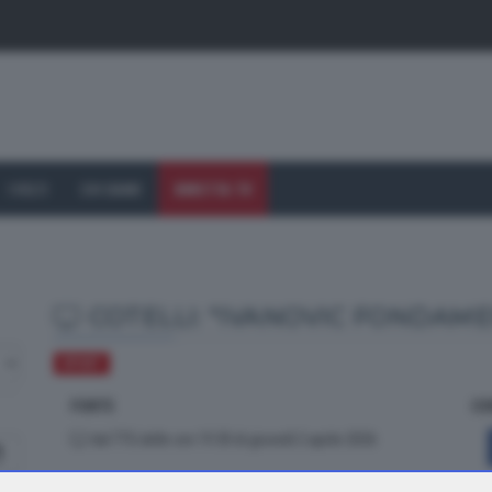
I VOLTI
CHI SIAMO
DIRETTA TV
COTELLI: "IVANOVIC FONDAME
SPORT
FONTE
CO
dal TTG delle ore 19.30 di giovedì 2 aprile 2026