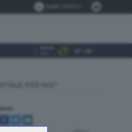
Contatti:
0302884412
Brescia
24° / 36°
OGGI
NTALE PER NOI"
NDIVIDI
indietro