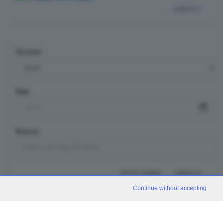
indietro
Sezione
Data
Ricerca
TUTTI I VIDEO
CERCA
Continue without accepting