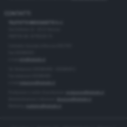
CONTATTI
TELETUTTO BRESCIASETTE S.r.l.
Via Solferino 22 - 25121 Brescia
PARTITA IVA: 00790530174
Centralino Giornale di Brescia 03037901
Fax 0302884201
e-mail
info@teletutto.it
Tel. Redazione 0302884400 - 0302884412
Fax redazione 0302884401
e-mail
redazione@teletutto.it
Produzione e centro di produzione:
produzione@teletutto.it
Amministrazione e direzione:
direzione@teletutto.it
Marketing:
marketing@teletutto.it