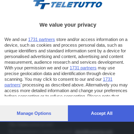
We value your privacy
TT TELETUTTO
We and our
1731 partners
store and/or access information on a
Numerazione automatica sul telecomando
16
device, such as cookies and process personal data, such as
unique identifiers and standard information sent by a device for
TT2 TELETUTTO e TT24 TELETUTTO
personalised advertising and content, advertising and content
Sul canale 16, premere il tasto rosso o il tasto FRECCIA SU sul
measurement, audience research and services development.
telecomando di smart tv dotate di Hbb TV connesse a internet
With your permission we and our
1731 partners
may use
precise geolocation data and identification through device
scanning. You may click to consent to our and our
1731
PUBBLICITÀ IN BRESCIA E PROVINCIA
partners
’ processing as described above. Alternatively you may
access more detailed information and change your preferences
NUMERICA - divisione commerciale di Editoriale Bresciana SpA
before consenting or to refuse consenting. Please note that
via Solferino, 22 - 25122 Brescia
some processing of your personal data may not require your
Tel. +39.030.37401 - Fax +39.030.3772300
consent, but you have a right to object to such processing. Your
preferences will apply to this website only. You can change your
Manage Options
Accept All
Orario nei giorni feriali: 9.00 - 12.30; 14.30 - 19.00
preferences or withdraw your consent at any time by returning
to this site and clicking the
privacy policy
button at the bottom of
http://www.numerica.com
the webpage.
Per informazioni e richiesta preventivi:
clienti@numerica.com