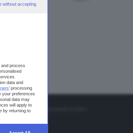
e without accepting
s and process
personalised
services
ion data and
tners
’ processing
e your preferences
ersonal data may
TO
ces will apply to
so o il tasto FRECCIA SU sul telecomando di smart tv
 by returning to
et
Accept All