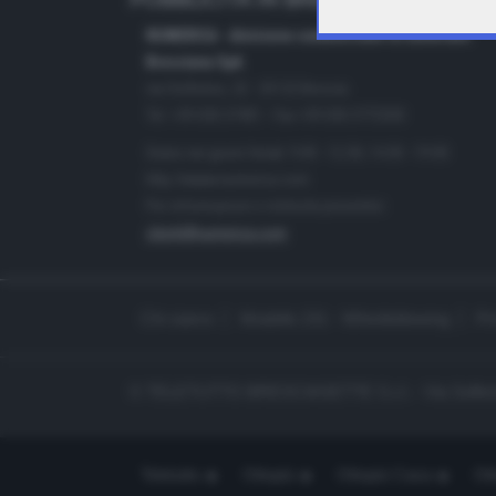
PUBBLICITÀ IN BRESCIA E PROVINC
NUMERICA - divisione commerciale di Editoriale
Bresciana SpA
via Solferino, 22 - 25122 Brescia
Tel. +39.030.37401 - Fax +39.030.3772300
Orario nei giorni feriali: 9.00 - 12.30; 14.30 - 19.00
http://www.numerica.com
Per informazioni e richiesta preventivi:
clienti@numerica.com
Chi siamo
Modello 231 - Whistleblowing
Pr
© TELETUTTO BRESCIASETTE S.r.l. - Via Solferi
Teletutto
Ottopiù
Ottopiù Casa
Ott