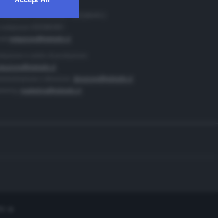
. Redazione 0302884400 - 0302884412
 redazione 0302884401
ail
redazione@teletutto.it
duzione e centro di produzione:
duzione@teletutto.it
inistrazione e direzione:
direzione@teletutto.it
keting:
marketing@teletutto.it
te