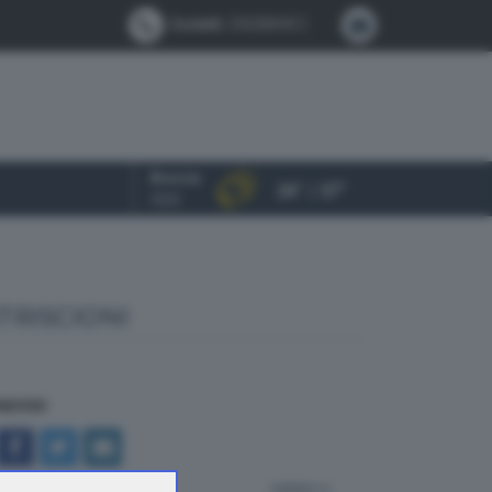
Contatti:
0302884412
Brescia
24° / 37°
OGGI
TRISCIONI
NDIVIDI
indietro