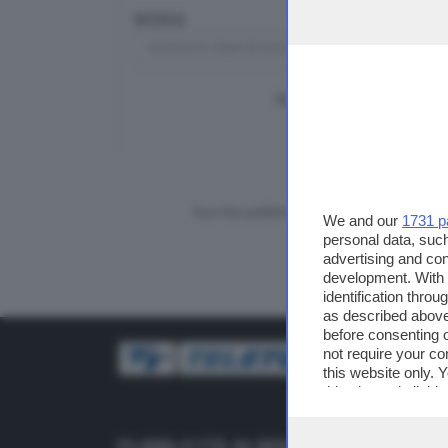
RICERCA
TUTTI I VIDEO
CERCA
Vuoi fare pubblicità su questo sito?
We and our
1731 p
personal data, such
advertising and co
development. With
identification thro
as described above
before consenting 
not require your co
this website only. 
this site and clicki