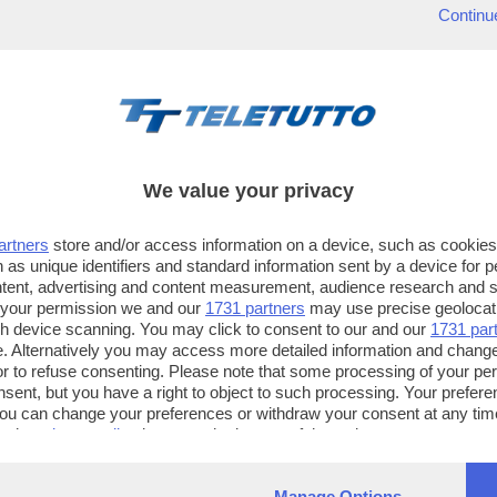
Continu
We value your privacy
artners
store and/or access information on a device, such as cookie
 as unique identifiers and standard information sent by a device for 
ntent, advertising and content measurement, audience research and 
 your permission we and our
1731 partners
may use precise geolocat
ugh device scanning. You may click to consent to our and our
1731 par
. Alternatively you may access more detailed information and chang
or to refuse consenting. Please note that some processing of your p
TT TELETUTTO
TT2 TELETUTTO e TT24 TELETUT
nsent, but you have a right to object to such processing. Your preferen
Numerazione automatica
Sul canale 16, premere il tasto ros
You can change your preferences or withdraw your consent at any time
ng the
privacy policy
button at the bottom of the webpage.
sul telecomando
16
dotate di Hbb TV connesse a intern
Manage Options