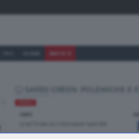
I VOLTI
CHI SIAMO
DIRETTA TV
SARES GREEN: POLEMICHE E S
CRONACA
FONTE
CO
dal TTG delle ore 12.30 di martedì 7 aprile 2026