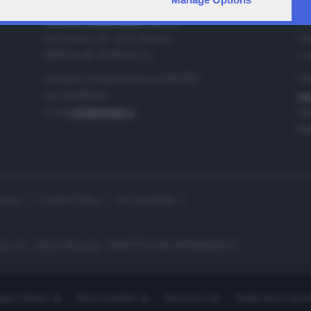
IA
CONTATTI
TELETUTTO BRESCIASETTE S.r.l.
Tel
Via Solferino 22 - 25121 Brescia
Fax
PARTITA IVA: 00790530174
e-m
Centralino Giornale di Brescia 03037901
Pro
Fax 0302884201
pro
e-mail
info@teletutto.it
Amm
Mar
ivacy
Cookie Policy
Accessibilità
no 22 - 25121 Brescia - PARTITA IVA: 00790530174
opiù Motori
Bresciaonline
Numerica
Radio bresciaset