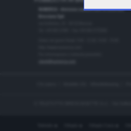
PUBBLICITÀ IN BRESCIA E PROVINC
NUMERICA - divisione commerciale di Editoriale
Bresciana SpA
via Solferino, 22 - 25122 Brescia
Tel. +39.030.37401 - Fax +39.030.3772300
Orario nei giorni feriali: 9.00 - 12.30; 14.30 - 19.00
http://www.numerica.com
Per informazioni e richiesta preventivi:
clienti@numerica.com
Chi siamo
Modello 231 - Whistleblowing
Pr
© TELETUTTO BRESCIASETTE S.r.l. - Via Solferi
Teletutto
Ottopiù
Ottopiù Casa
Ott