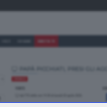
I VOLTI
CHI SIAMO
DIRETTA TV
PAPÀ PICCHIATI, PRESI GLI A
CRONACA
FONTE
CO
dal TTG delle ore 19.30 di lunedì 20 aprile 2026