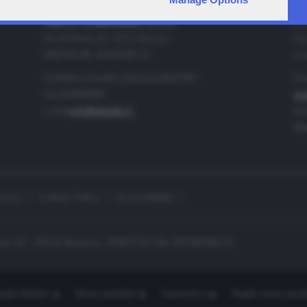
IA
CONTATTI
TELETUTTO BRESCIASETTE S.r.l.
Tel
Via Solferino 22 - 25121 Brescia
Fax
PARTITA IVA: 00790530174
e-m
Centralino Giornale di Brescia 03037901
Pro
Fax 0302884201
pro
e-mail
info@teletutto.it
Amm
Mar
ivacy
Cookie Policy
Accessibilità
no 22 - 25121 Brescia - PARTITA IVA: 00790530174
opiù Motori
Bresciaonline
Numerica
Radio bresciaset