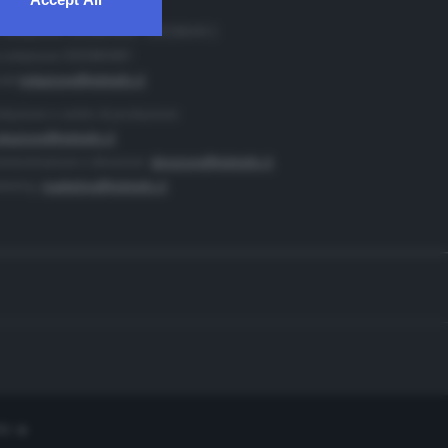
. Redazione 0302884400 - 0302884412
 redazione 0302884401
ail
redazione@teletutto.it
duzione e centro di produzione:
duzione@teletutto.it
inistrazione e direzione:
direzione@teletutto.it
keting:
marketing@teletutto.it
te