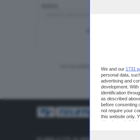
RICERCA
TUTTI I VIDEO
CERCA
Vuoi fare pubblicità su questo sito?
We and our
1731 p
personal data, such
advertising and co
development. With
identification thro
as described above
before consenting 
not require your co
this website only. 
this site and clicki