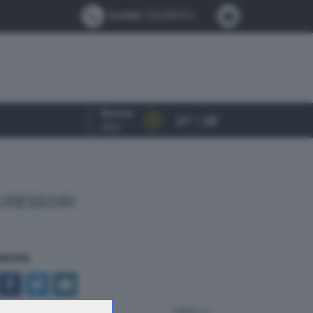
Contatti:
0302884412
Brescia
27° / 38°
OGGI
GGRESSORI
NDIVIDI
indietro