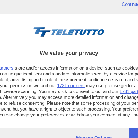
Continu
We value your privacy
artners
store and/or access information on a device, such as cookie
 as unique identifiers and standard information sent by a device for 
ntent, advertising and content measurement, audience research and 
 your permission we and our
1731 partners
may use precise geolocat
ugh device scanning. You may click to consent to our and our
1731 par
. Alternatively you may access more detailed information and chang
or to refuse consenting. Please note that some processing of your p
TT TELETUTTO
TT2 TELETUTTO e TT24 TELETUT
nsent, but you have a right to object to such processing. Your preferen
Numerazione automatica
Sul canale 16, premere il tasto ros
You can change your preferences or withdraw your consent at any time
ng the
privacy policy
button at the bottom of the webpage.
sul telecomando
16
dotate di Hbb TV connesse a intern
Manage Options