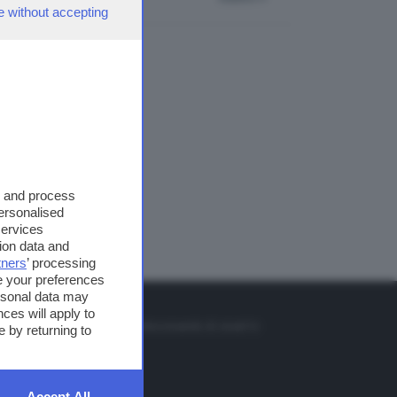
e without accepting
s and process
personalised
services
ion data and
tners
’ processing
e your preferences
ersonal data may
TO
ces will apply to
so o il tasto FRECCIA SU sul telecomando di smart tv
 by returning to
et
Accept All