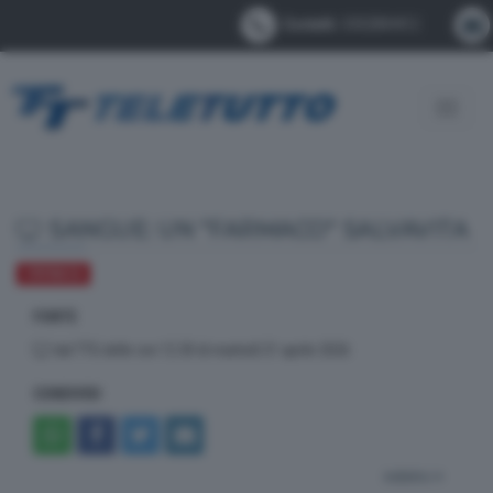
Contatti:
0302884412
Toggle
navigat
SANGUE: UN "FARMACO" SALVAVITA
CRONACA
FONTE
dal TTG delle ore 12.30 di martedì 21 aprile 2026
CONDIVIDI
indietro