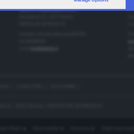
IA
CONTATTI
TELETUTTO BRESCIASETTE S.r.l.
Tel
Via Solferino 22 - 25121 Brescia
Fax
PARTITA IVA: 00790530174
e-m
Centralino Giornale di Brescia 03037901
Pro
Fax 0302884201
pro
e-mail
info@teletutto.it
Amm
Mar
ivacy
Cookie Policy
Accessibilità
no 22 - 25121 Brescia - PARTITA IVA: 00790530174
opiù Motori
Bresciaonline
Numerica
Radio bresciaset