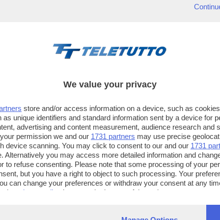
Continu
We value your privacy
artners
store and/or access information on a device, such as cookie
 as unique identifiers and standard information sent by a device for 
ntent, advertising and content measurement, audience research and 
 your permission we and our
1731 partners
may use precise geolocat
ugh device scanning. You may click to consent to our and our
1731 par
. Alternatively you may access more detailed information and chang
or to refuse consenting. Please note that some processing of your p
TT TELETUTTO
TT2 TELETUTTO e TT24 TELETUT
nsent, but you have a right to object to such processing. Your preferen
Numerazione automatica
Sul canale 16, premere il tasto ros
You can change your preferences or withdraw your consent at any time
ng the
privacy policy
button at the bottom of the webpage.
sul telecomando
16
dotate di Hbb TV connesse a intern
Manage Options