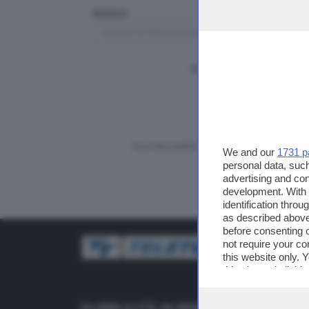
RICERCA
TUTTI I VIDEO
CERCA
Vuoi fare pubblicità su questo sito?
We and our
1731 p
personal data, such
advertising and co
development. With
identification thro
as described above
before consenting 
not require your co
this website only. 
this site and clicki