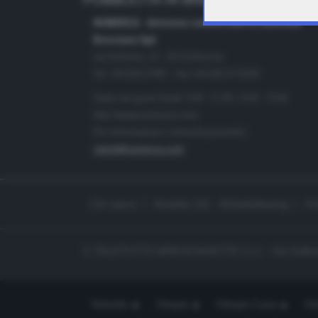
PUBBLICITÀ IN BRESCIA E PROVINC
NUMERICA - divisione commerciale di Editoriale
Bresciana SpA
via Solferino, 22 - 25122 Brescia
Tel. +39.030.37401 - Fax +39.030.3772300
Orario nei giorni feriali: 9.00 - 12.30; 14.30 - 19.00
http://www.numerica.com
Per informazioni e richiesta preventivi:
clienti@numerica.com
Chi siamo
Modello 231 - Whistleblowing
Pr
© TELETUTTO BRESCIASETTE S.r.l. - Via Solferi
Teletutto
Ottopiù
Ottopiù Casa
Ott