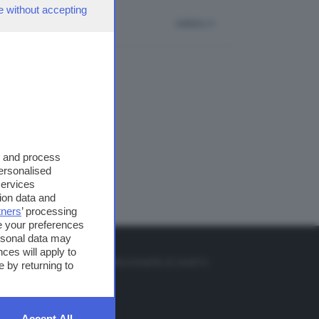
e without accepting
indietro
s and process
personalised
services
ion data and
tners
’ processing
e your preferences
ersonal data may
TO
ces will apply to
so o il tasto FRECCIA SU sul telecomando di smart tv
 by returning to
et
Accept All