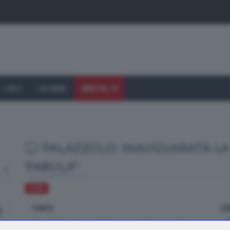
I VOLTI
CHI SIAMO
DIRETTA TV
PALAZZOLO: INAUGUARATA LA
FABULA"
VARIE
FONTE
CO
dal TTG delle ore 12.30 di mercoledì 22 aprile 2026