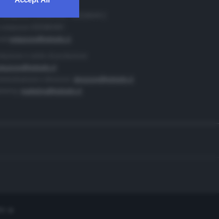
. Redazione 0302884400 - 0302884412
 redazione 0302884401
ail
redazione@teletutto.it
duzione e centro di produzione:
duzione@teletutto.it
inistrazione e direzione:
direzione@teletutto.it
keting:
marketing@teletutto.it
te