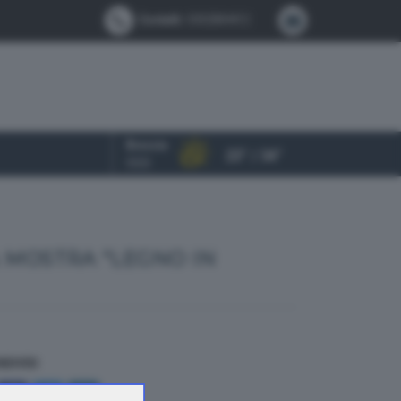
Contatti:
0302884412
Brescia
23° / 34°
OGGI
 MOSTRA "LEGNO IN
NDIVIDI