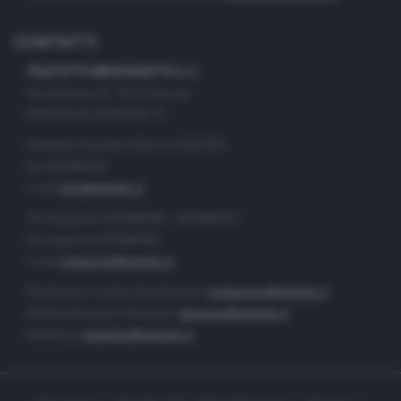
CONTATTI
TELETUTTO BRESCIASETTE S.r.l.
Via Solferino 22 - 25121 Brescia
PARTITA IVA: 00790530174
Centralino Giornale di Brescia 03037901
Fax 0302884201
e-mail
info@teletutto.it
Tel. Redazione 0302884400 - 0302884412
Fax redazione 0302884401
e-mail
redazione@teletutto.it
Produzione e centro di produzione:
produzione@teletutto.it
Amministrazione e direzione:
direzione@teletutto.it
Marketing:
marketing@teletutto.it