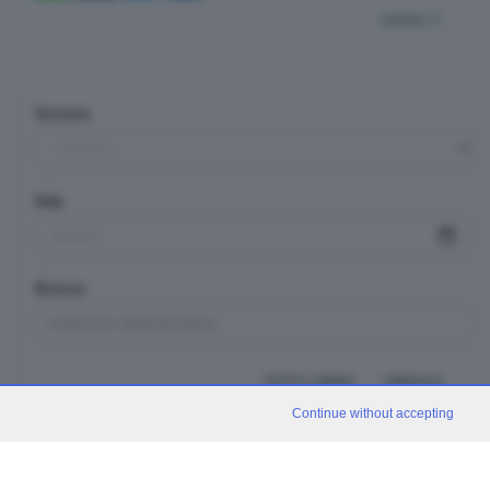
indietro
Sezione
Data
Ricerca
TUTTI I VIDEO
CERCA
Continue without accepting