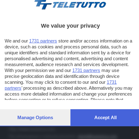
We value your privacy
TT TELETUTTO
We and our
1731 partners
store and/or access information on a
Numerazione automatica sul telecomando
16
device, such as cookies and process personal data, such as
unique identifiers and standard information sent by a device for
TT2 TELETUTTO e TT24 TELETUTTO
personalised advertising and content, advertising and content
Sul canale 16, premere il tasto rosso o il tasto FRECCIA SU sul
measurement, audience research and services development.
telecomando di smart tv dotate di Hbb TV connesse a internet
With your permission we and our
1731 partners
may use
precise geolocation data and identification through device
scanning. You may click to consent to our and our
1731
PUBBLICITÀ IN BRESCIA E PROVINCIA
partners
’ processing as described above. Alternatively you may
access more detailed information and change your preferences
NUMERICA - divisione commerciale di Editoriale Bresciana SpA
before consenting or to refuse consenting. Please note that
via Solferino, 22 - 25122 Brescia
some processing of your personal data may not require your
Tel. +39.030.37401 - Fax +39.030.3772300
consent, but you have a right to object to such processing. Your
preferences will apply to this website only. You can change your
Manage Options
Accept All
Orario nei giorni feriali: 9.00 - 12.30; 14.30 - 19.00
preferences or withdraw your consent at any time by returning
to this site and clicking the
privacy policy
button at the bottom of
http://www.numerica.com
the webpage.
Per informazioni e richiesta preventivi:
clienti@numerica.com