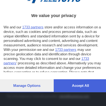
We value your privacy
TT TELETUTTO
Numerazione automatica sul telecomando
16
We and our
1733 partners
store and/or access information on a
device, such as cookies and process personal data, such as
TT2 TELETUTTO e TT24 TELETUTTO
unique identifiers and standard information sent by a device for
Sul canale 16, premere il tasto rosso o il tasto FRECCIA SU sul
personalised advertising and content, advertising and content
telecomando di smart tv dotate di Hbb TV connesse a internet
measurement, audience research and services development.
With your permission we and our
1733 partners
may use
precise geolocation data and identification through device
PUBBLICITÀ IN BRESCIA E PROVINCIA
scanning. You may click to consent to our and our
1733
partners
’ processing as described above. Alternatively you may
NUMERICA - divisione commerciale di Editoriale Bresciana SpA
access more detailed information and change your preferences
via Solferino, 22 - 25122 Brescia
before consenting or to refuse consenting. Please note that
some processing of your personal data may not require your
Tel. +39.030.37401 - Fax +39.030.3772300
consent, but you have a right to object to such processing. Your
Orario nei giorni feriali: 9.00 - 12.30; 14.30 - 19.00
preferences will apply to this website only. You can change your
Manage Options
Accept All
preferences or withdraw your consent at any time by returning
http://www.numerica.com
to this site and clicking the
privacy policy
button at the bottom of
Per informazioni e richiesta preventivi:
clienti@numerica.com
the webpage.