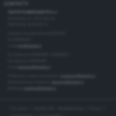
CONTATTI
TELETUTTO BRESCIASETTE S.r.l.
Via Solferino 22 - 25121 Brescia
PARTITA IVA: 00790530174
Centralino Giornale di Brescia 03037901
Fax 0302884201
e-mail
info@teletutto.it
Tel. Redazione 0302884400 - 0302884412
Fax redazione 0302884401
e-mail
redazione@teletutto.it
Produzione e centro di produzione:
produzione@teletutto.it
Amministrazione e direzione:
direzione@teletutto.it
Marketing:
marketing@teletutto.it
Chi siamo
Modello 231 - Whistleblowing
Privacy
Cookie Policy
Accessibilità