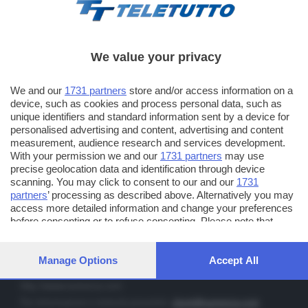
We value your privacy
TT TELETUTTO
We and our
1731 partners
store and/or access information on a
Numerazione automatica sul telecomando
16
device, such as cookies and process personal data, such as
unique identifiers and standard information sent by a device for
TT2 TELETUTTO e TT24 TELETUTTO
personalised advertising and content, advertising and content
Sul canale 16, premere il tasto rosso o il tasto FRECCIA SU sul
measurement, audience research and services development.
telecomando di smart tv dotate di Hbb TV connesse a internet
With your permission we and our
1731 partners
may use
precise geolocation data and identification through device
scanning. You may click to consent to our and our
1731
PUBBLICITÀ IN BRESCIA E PROVINCIA
partners
’ processing as described above. Alternatively you may
access more detailed information and change your preferences
NUMERICA - divisione commerciale di Editoriale Bresciana SpA
before consenting or to refuse consenting. Please note that
via Solferino, 22 - 25122 Brescia
some processing of your personal data may not require your
Tel. +39.030.37401 - Fax +39.030.3772300
consent, but you have a right to object to such processing. Your
preferences will apply to this website only. You can change your
Manage Options
Accept All
Orario nei giorni feriali: 9.00 - 12.30; 14.30 - 19.00
preferences or withdraw your consent at any time by returning
to this site and clicking the
privacy policy
button at the bottom of
http://www.numerica.com
the webpage.
Per informazioni e richiesta preventivi:
clienti@numerica.com