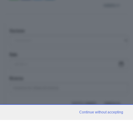
indietro
Sezione
Data
Ricerca
TUTTI I VIDEO
CERCA
Continue without accepting