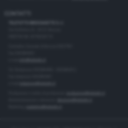
CONTATTI
TELETUTTO BRESCIASETTE S.r.l.
Via Solferino 22 - 25121 Brescia
PARTITA IVA: 00790530174
Centralino Giornale di Brescia 03037901
Fax 0302884201
e-mail
info@teletutto.it
Tel. Redazione 0302884400 - 0302884412
Fax redazione 0302884401
e-mail
redazione@teletutto.it
Produzione e centro di produzione:
produzione@teletutto.it
Amministrazione e direzione:
direzione@teletutto.it
Marketing:
marketing@teletutto.it