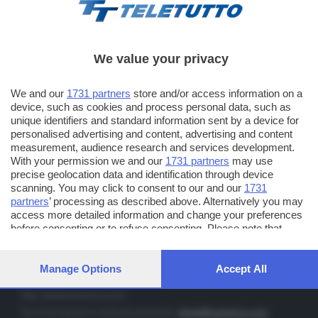
We value your privacy
TT TELETUTTO
We and our
1731 partners
store and/or access information on a
Numerazione automatica sul telecomando
16
device, such as cookies and process personal data, such as
unique identifiers and standard information sent by a device for
TT2 TELETUTTO e TT24 TELETUTTO
personalised advertising and content, advertising and content
Sul canale 16, premere il tasto rosso o il tasto FRECCIA SU sul
measurement, audience research and services development.
telecomando di smart tv dotate di Hbb TV connesse a internet
With your permission we and our
1731 partners
may use
precise geolocation data and identification through device
scanning. You may click to consent to our and our
1731
PUBBLICITÀ IN BRESCIA E PROVINCIA
partners
’ processing as described above. Alternatively you may
access more detailed information and change your preferences
NUMERICA - divisione commerciale di Editoriale Bresciana SpA
before consenting or to refuse consenting. Please note that
via Solferino, 22 - 25122 Brescia
some processing of your personal data may not require your
Tel. +39.030.37401 - Fax +39.030.3772300
consent, but you have a right to object to such processing. Your
preferences will apply to this website only. You can change your
Manage Options
Accept All
Orario nei giorni feriali: 9.00 - 12.30; 14.30 - 19.00
preferences or withdraw your consent at any time by returning
to this site and clicking the
privacy policy
button at the bottom of
http://www.numerica.com
the webpage.
Per informazioni e richiesta preventivi:
clienti@numerica.com