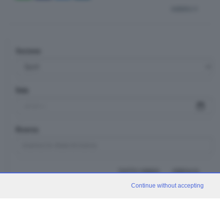
indietro
Sezione
Data
Ricerca
TUTTI I VIDEO
CERCA
Continue without accepting