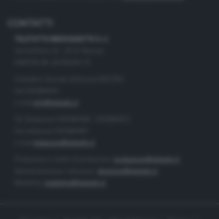
CONTATTI
TELETUTTO BRESCIASETTE S.r.l.
Via Solferino 22 - 25121 Brescia
PARTITA IVA: 00790530174
Centralino Giornale di Brescia 03037901
Fax 0302884201
e-mail
info@teletutto.it
Tel. Redazione 0302884400 - 0302884412
Fax redazione 0302884401
e-mail
redazione@teletutto.it
Produzione e centro di produzione:
produzione@teletutto.it
Amministrazione e direzione:
direzione@teletutto.it
Marketing:
marketing@teletutto.it