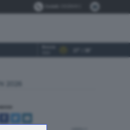
Contatti:
0302884412
Brescia
27° / 38°
OGGI
N 2026
NDIVIDI
indietro