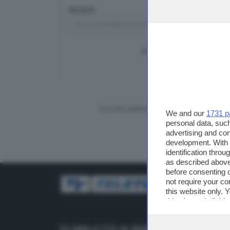
RICERCA
TUTTI I VIDEO
CERCA
Vuoi fare pubblicità su questo sito?
We and our
1731 p
personal data, such
advertising and co
development. With
identification thro
as described above
before consenting 
not require your co
this website only. 
this site and clicki