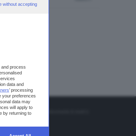
e without accepting
s and process
personalised
services
ion data and
tners
’ processing
e your preferences
ersonal data may
TO
ces will apply to
so o il tasto FRECCIA SU sul telecomando di smart tv
 by returning to
et
Accept All