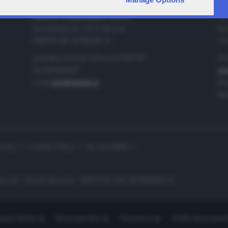
IA
CONTATTI
TELETUTTO BRESCIASETTE S.r.l.
Tel
Via Solferino 22 - 25121 Brescia
Fax
PARTITA IVA: 00790530174
e-m
Centralino Giornale di Brescia 03037901
Pro
Fax 0302884201
pro
e-mail
info@teletutto.it
Amm
Mar
ivacy
Cookie Policy
Accessibilità
no 22 - 25121 Brescia - PARTITA IVA: 00790530174
opiù Motori
Bresciaonline
Numerica
Radio bresciaset