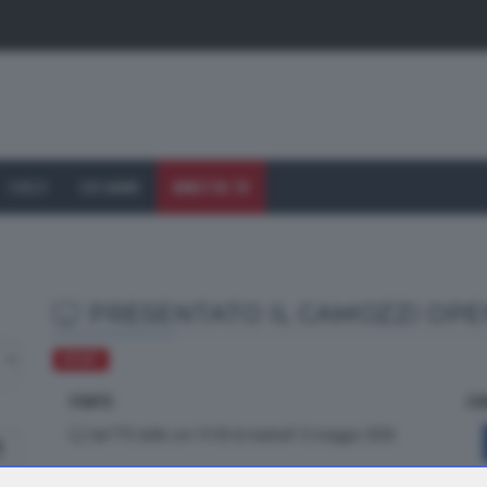
I VOLTI
CHI SIAMO
DIRETTA TV
PRESENTATO IL CAMOZZI OPE
SPORT
FONTE
CO
dal TTG delle ore 19.30 di martedì 12 maggio 2026