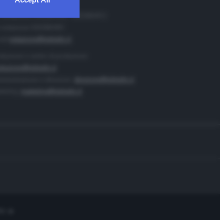
. Redazione 0302884400 - 0302884412
 redazione 0302884401
ail
redazione@teletutto.it
duzione e centro di produzione:
duzione@teletutto.it
inistrazione e direzione:
direzione@teletutto.it
keting:
marketing@teletutto.it
te