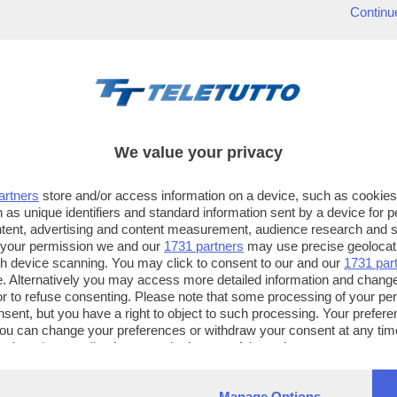
Continu
We value your privacy
artners
store and/or access information on a device, such as cookie
 as unique identifiers and standard information sent by a device for 
ntent, advertising and content measurement, audience research and 
 your permission we and our
1731 partners
may use precise geolocat
ugh device scanning. You may click to consent to our and our
1731 par
. Alternatively you may access more detailed information and chang
or to refuse consenting. Please note that some processing of your p
TT TELETUTTO
TT2 TELETUTTO e TT24 TELETUT
nsent, but you have a right to object to such processing. Your preferen
Numerazione automatica
Sul canale 16, premere il tasto ros
You can change your preferences or withdraw your consent at any time
ng the
privacy policy
button at the bottom of the webpage.
sul telecomando
16
dotate di Hbb TV connesse a intern
Manage Options