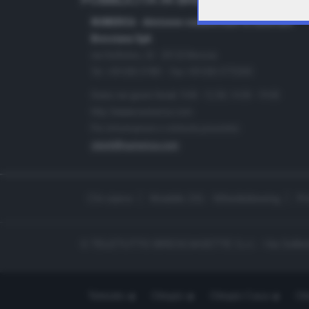
PUBBLICITÀ IN BRESCIA E PROVINC
NUMERICA - divisione commerciale di Editoriale
Bresciana SpA
via Solferino, 22 - 25122 Brescia
Tel. +39.030.37401 - Fax +39.030.3772300
Orario nei giorni feriali: 9.00 - 12.30; 14.30 - 19.00
http://www.numerica.com
Per informazioni e richiesta preventivi:
clienti@numerica.com
Chi siamo
Modello 231 - Whistleblowing
Pr
© TELETUTTO BRESCIASETTE S.r.l. - Via Solferi
Teletutto
Ottopiù
Ottopiù Casa
Ott