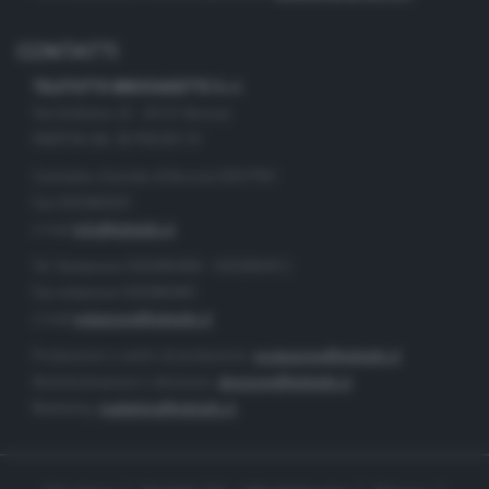
CONTATTI
TELETUTTO BRESCIASETTE S.r.l.
Via Solferino 22 - 25121 Brescia
PARTITA IVA: 00790530174
Centralino Giornale di Brescia 03037901
Fax 0302884201
e-mail
info@teletutto.it
Tel. Redazione 0302884400 - 0302884412
Fax redazione 0302884401
e-mail
redazione@teletutto.it
Produzione e centro di produzione:
produzione@teletutto.it
Amministrazione e direzione:
direzione@teletutto.it
Marketing:
marketing@teletutto.it