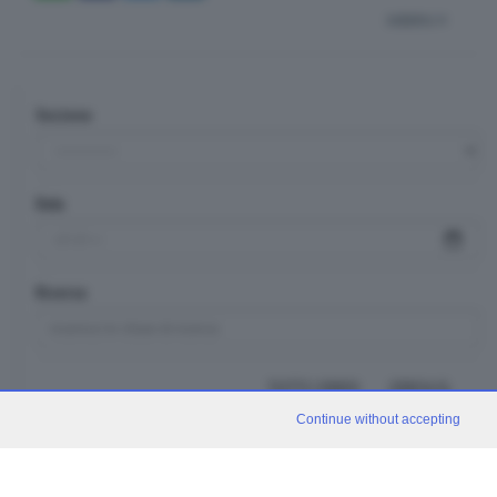
indietro
Sezione
Data
Ricerca
TUTTI I VIDEO
CERCA
Continue without accepting