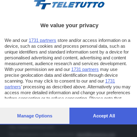
We value your privacy
TT TELETUTTO
We and our
1731 partners
store and/or access information on a
Numerazione automatica sul telecomando
16
device, such as cookies and process personal data, such as
unique identifiers and standard information sent by a device for
TT2 TELETUTTO e TT24 TELETUTTO
personalised advertising and content, advertising and content
Sul canale 16, premere il tasto rosso o il tasto FRECCIA SU sul
measurement, audience research and services development.
telecomando di smart tv dotate di Hbb TV connesse a internet
With your permission we and our
1731 partners
may use
precise geolocation data and identification through device
scanning. You may click to consent to our and our
1731
PUBBLICITÀ IN BRESCIA E PROVINCIA
partners
’ processing as described above. Alternatively you may
access more detailed information and change your preferences
NUMERICA - divisione commerciale di Editoriale Bresciana SpA
before consenting or to refuse consenting. Please note that
via Solferino, 22 - 25122 Brescia
some processing of your personal data may not require your
Tel. +39.030.37401 - Fax +39.030.3772300
consent, but you have a right to object to such processing. Your
preferences will apply to this website only. You can change your
Manage Options
Accept All
Orario nei giorni feriali: 9.00 - 12.30; 14.30 - 19.00
preferences or withdraw your consent at any time by returning
to this site and clicking the
privacy policy
button at the bottom of
http://www.numerica.com
the webpage.
Per informazioni e richiesta preventivi:
clienti@numerica.com