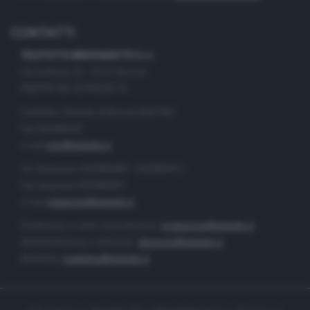
CONTATTI
TELETUTTO BRESCIASETTE S.r.l.
Via Solferino 22 - 25121 Brescia
PARTITA IVA: 00790530174
Centralino Giornale di Brescia 03037901
Fax 0302884201
e-mail
info@teletutto.it
Tel. Redazione 0302884400 - 0302884412
Fax redazione 0302884401
e-mail
redazione@teletutto.it
Produzione e centro di produzione:
produzione@teletutto.it
Amministrazione e direzione:
direzione@teletutto.it
Marketing:
marketing@teletutto.it