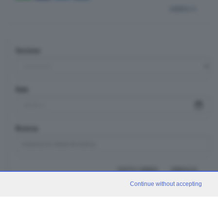
indietro
Sezione
Data
Ricerca
TUTTI I VIDEO
CERCA
Continue without accepting