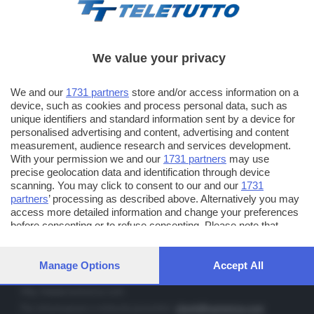
We value your privacy
TT TELETUTTO
We and our
1731 partners
store and/or access information on a
Numerazione automatica sul telecomando
16
device, such as cookies and process personal data, such as
unique identifiers and standard information sent by a device for
TT2 TELETUTTO e TT24 TELETUTTO
personalised advertising and content, advertising and content
Sul canale 16, premere il tasto rosso o il tasto FRECCIA SU sul
measurement, audience research and services development.
telecomando di smart tv dotate di Hbb TV connesse a internet
With your permission we and our
1731 partners
may use
precise geolocation data and identification through device
scanning. You may click to consent to our and our
1731
PUBBLICITÀ IN BRESCIA E PROVINCIA
partners
’ processing as described above. Alternatively you may
access more detailed information and change your preferences
NUMERICA - divisione commerciale di Editoriale Bresciana SpA
before consenting or to refuse consenting. Please note that
via Solferino, 22 - 25122 Brescia
some processing of your personal data may not require your
Tel. +39.030.37401 - Fax +39.030.3772300
consent, but you have a right to object to such processing. Your
preferences will apply to this website only. You can change your
Manage Options
Accept All
Orario nei giorni feriali: 9.00 - 12.30; 14.30 - 19.00
preferences or withdraw your consent at any time by returning
to this site and clicking the
privacy policy
button at the bottom of
http://www.numerica.com
the webpage.
Per informazioni e richiesta preventivi:
clienti@numerica.com