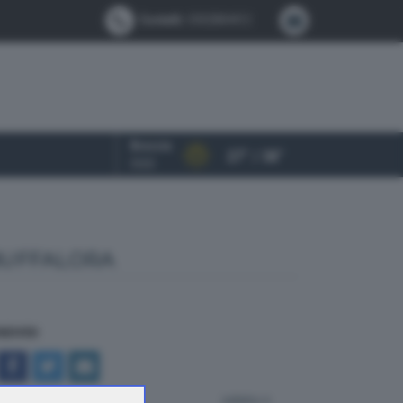
Contatti:
0302884412
Brescia
27° / 38°
OGGI
BUFFALORA
NDIVIDI
indietro