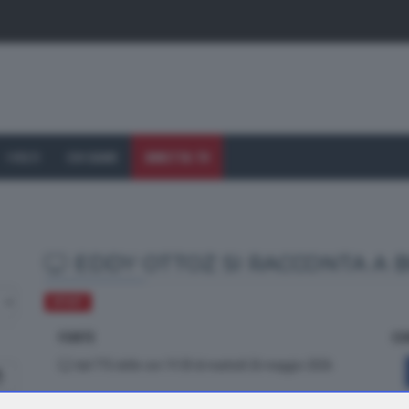
I VOLTI
CHI SIAMO
DIRETTA TV
EDDY OTTOZ SI RACCONTA A 
SPORT
FONTE
CO
dal TTG delle ore 19.30 di martedì 26 maggio 2026