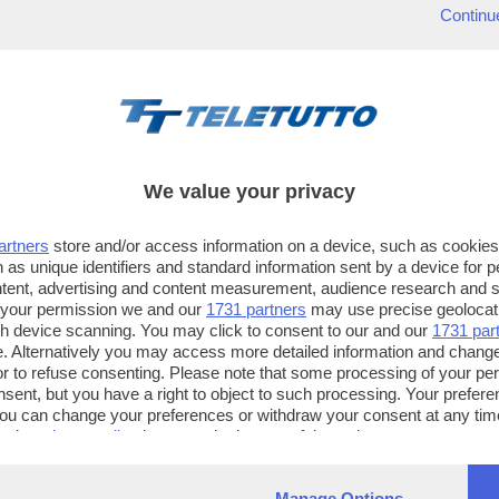
Continu
We value your privacy
artners
store and/or access information on a device, such as cookie
 as unique identifiers and standard information sent by a device for 
ntent, advertising and content measurement, audience research and 
 your permission we and our
1731 partners
may use precise geolocat
ugh device scanning. You may click to consent to our and our
1731 par
. Alternatively you may access more detailed information and chang
or to refuse consenting. Please note that some processing of your p
TT TELETUTTO
TT2 TELETUTTO e TT24 TELETUT
nsent, but you have a right to object to such processing. Your preferen
Numerazione automatica
Sul canale 16, premere il tasto ros
You can change your preferences or withdraw your consent at any time
ng the
privacy policy
button at the bottom of the webpage.
sul telecomando
16
dotate di Hbb TV connesse a intern
Manage Options