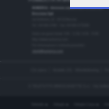
PUBBLICITÀ IN BRESCIA E PROVINC
NUMERICA - divisione commerciale di Editoriale
Bresciana SpA
via Solferino, 22 - 25122 Brescia
Tel. +39.030.37401 - Fax +39.030.3772300
Orario nei giorni feriali: 9.00 - 12.30; 14.30 - 19.00
http://www.numerica.com
Per informazioni e richiesta preventivi:
clienti@numerica.com
Chi siamo
Modello 231 - Whistleblowing
Pr
© TELETUTTO BRESCIASETTE S.r.l. - Via Solferi
Teletutto
Ottopiù
Ottopiù Casa
Ott