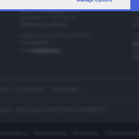
IA
CONTATTI
TELETUTTO BRESCIASETTE S.r.l.
Tel
Via Solferino 22 - 25121 Brescia
Fax
PARTITA IVA: 00790530174
e-m
Centralino Giornale di Brescia 03037901
Pro
Fax 0302884201
pro
e-mail
info@teletutto.it
Amm
Mar
ivacy
Cookie Policy
Accessibilità
no 22 - 25121 Brescia - PARTITA IVA: 00790530174
opiù Motori
Bresciaonline
Numerica
Radio bresciaset