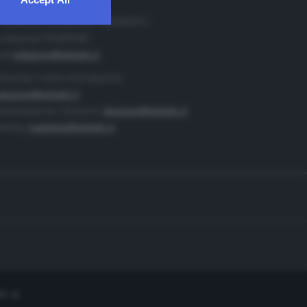
. Redazione 0302884400 - 0302884412
 redazione 0302884401
ail
redazione@teletutto.it
duzione e centro di produzione:
duzione@teletutto.it
inistrazione e direzione:
direzione@teletutto.it
keting:
marketing@teletutto.it
te