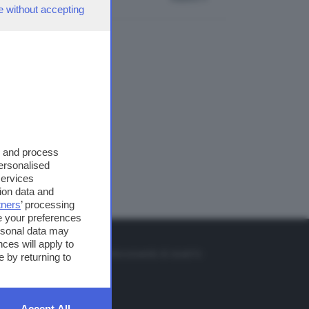
e without accepting
s and process
personalised
services
ion data and
tners
’ processing
e your preferences
ersonal data may
TO
ces will apply to
so o il tasto FRECCIA SU sul telecomando di smart tv
 by returning to
et
Accept All