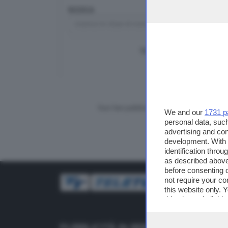
RICERCA
TUTTI I VIDEO
CERCA
Vuoi fare pubblicità su questo sito?
We and our
1731 p
personal data, such
advertising and co
development. With
identification thro
as described above
before consenting 
not require your co
this website only. 
this site and clicki