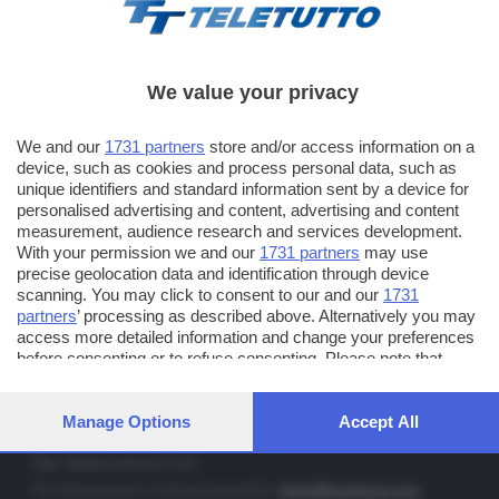
We value your privacy
TT TELETUTTO
We and our
1731 partners
store and/or access information on a
Numerazione automatica sul telecomando
16
device, such as cookies and process personal data, such as
unique identifiers and standard information sent by a device for
TT2 TELETUTTO e TT24 TELETUTTO
personalised advertising and content, advertising and content
Sul canale 16, premere il tasto rosso o il tasto FRECCIA SU sul
measurement, audience research and services development.
telecomando di smart tv dotate di Hbb TV connesse a internet
With your permission we and our
1731 partners
may use
precise geolocation data and identification through device
scanning. You may click to consent to our and our
1731
PUBBLICITÀ IN BRESCIA E PROVINCIA
partners
’ processing as described above. Alternatively you may
access more detailed information and change your preferences
NUMERICA - divisione commerciale di Editoriale Bresciana SpA
before consenting or to refuse consenting. Please note that
via Solferino, 22 - 25122 Brescia
some processing of your personal data may not require your
Tel. +39.030.37401 - Fax +39.030.3772300
consent, but you have a right to object to such processing. Your
preferences will apply to this website only. You can change your
Manage Options
Accept All
Orario nei giorni feriali: 9.00 - 12.30; 14.30 - 19.00
preferences or withdraw your consent at any time by returning
to this site and clicking the
privacy policy
button at the bottom of
http://www.numerica.com
the webpage.
Per informazioni e richiesta preventivi:
clienti@numerica.com