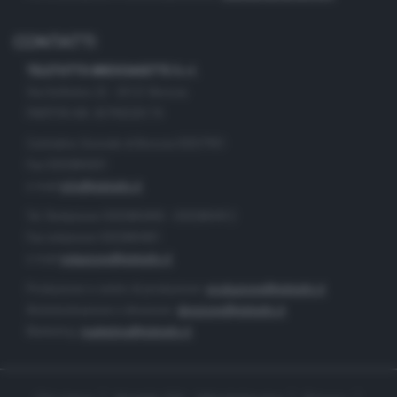
CONTATTI
TELETUTTO BRESCIASETTE S.r.l.
Via Solferino 22 - 25121 Brescia
PARTITA IVA: 00790530174
Centralino Giornale di Brescia 03037901
Fax 0302884201
e-mail
info@teletutto.it
Tel. Redazione 0302884400 - 0302884412
Fax redazione 0302884401
e-mail
redazione@teletutto.it
Produzione e centro di produzione:
produzione@teletutto.it
Amministrazione e direzione:
direzione@teletutto.it
Marketing:
marketing@teletutto.it