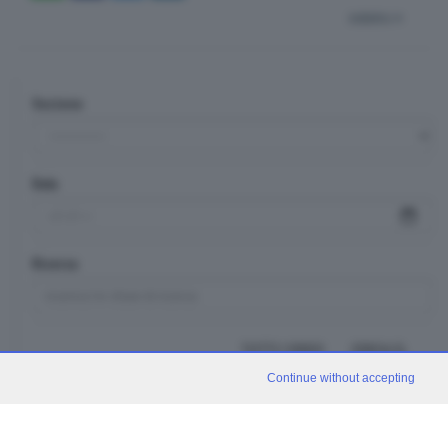
indietro
Sezione
Data
Ricerca
TUTTI I VIDEO
CERCA
Continue without accepting