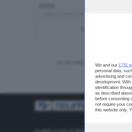
RICERCA
TUTTI I VIDEO
CERCA
Vuoi fare pubblicità su questo sito?
We and our
1731 p
personal data, such
advertising and co
development. With
identification thro
as described above
before consenting 
not require your co
this website only. 
this site and clicki