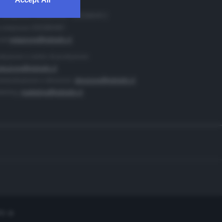
. Redazione 0302884400 - 0302884412
 redazione 0302884401
ail
redazione@teletutto.it
duzione e centro di produzione:
duzione@teletutto.it
inistrazione e direzione:
direzione@teletutto.it
keting:
marketing@teletutto.it
te