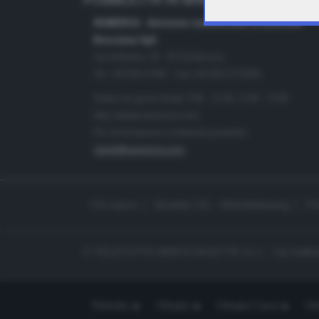
PUBBLICITÀ IN BRESCIA E PROVINC
NUMERICA - divisione commerciale di Editoriale
Bresciana SpA
via Solferino, 22 - 25122 Brescia
Tel. +39.030.37401 - Fax +39.030.3772300
Orario nei giorni feriali: 9.00 - 12.30; 14.30 - 19.00
http://www.numerica.com
Per informazioni e richiesta preventivi:
clienti@numerica.com
Chi siamo
Modello 231 - Whistleblowing
Pr
© TELETUTTO BRESCIASETTE S.r.l. - Via Solferi
Teletutto
Ottopiù
Ottopiù Casa
Ott