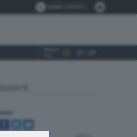
Contatti:
0302884412
Brescia
27° / 37°
OGGI
RESENTE
NDIVIDI
indietro