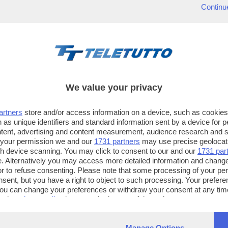
Continu
We value your privacy
artners
store and/or access information on a device, such as cookie
 as unique identifiers and standard information sent by a device for 
ntent, advertising and content measurement, audience research and 
 your permission we and our
1731 partners
may use precise geolocat
ugh device scanning. You may click to consent to our and our
1731 par
. Alternatively you may access more detailed information and chang
or to refuse consenting. Please note that some processing of your p
TT TELETUTTO
TT2 TELETUTTO e TT24 TELETUT
nsent, but you have a right to object to such processing. Your preferen
Numerazione automatica
Sul canale 16, premere il tasto ros
You can change your preferences or withdraw your consent at any time
ng the
privacy policy
button at the bottom of the webpage.
sul telecomando
16
dotate di Hbb TV connesse a intern
Manage Options