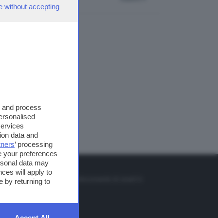
e without accepting
s and process
personalised
services
ion data and
tners
’ processing
e your preferences
ersonal data may
TO
ces will apply to
so o il tasto FRECCIA SU sul telecomando di smart tv
 by returning to
et
Accept All