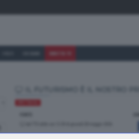
I VOLTI
CHI SIAMO
DIRETTA TV
IL FUTURISMO È IL NOSTRO P
SPETTACOLI
FONTE
CO
dal TTG delle ore 12.30 di giovedì 28 maggio 2026