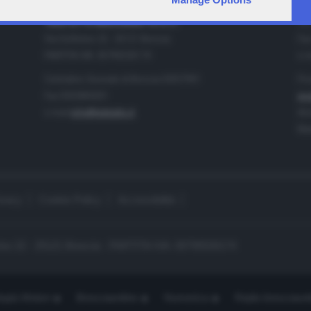
IA
CONTATTI
TELETUTTO BRESCIASETTE S.r.l.
Tel
Via Solferino 22 - 25121 Brescia
Fax
PARTITA IVA: 00790530174
e-m
Centralino Giornale di Brescia 03037901
Pro
Fax 0302884201
pro
e-mail
info@teletutto.it
Amm
Mar
ivacy
Cookie Policy
Accessibilità
no 22 - 25121 Brescia - PARTITA IVA: 00790530174
opiù Motori
Bresciaonline
Numerica
Radio bresciaset