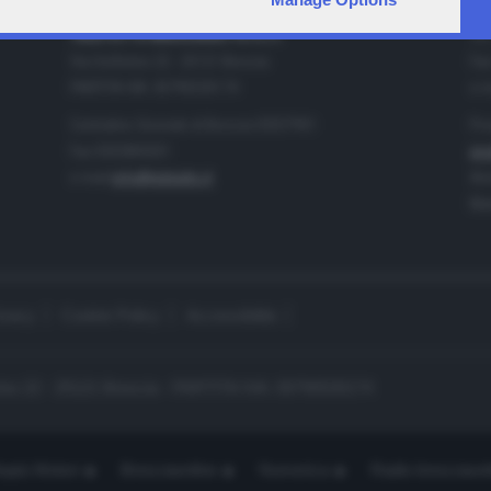
IA
CONTATTI
TELETUTTO BRESCIASETTE S.r.l.
Tel
Via Solferino 22 - 25121 Brescia
Fax
PARTITA IVA: 00790530174
e-m
Centralino Giornale di Brescia 03037901
Pro
Fax 0302884201
pro
e-mail
info@teletutto.it
Amm
Mar
ivacy
Cookie Policy
Accessibilità
no 22 - 25121 Brescia - PARTITA IVA: 00790530174
opiù Motori
Bresciaonline
Numerica
Radio bresciaset