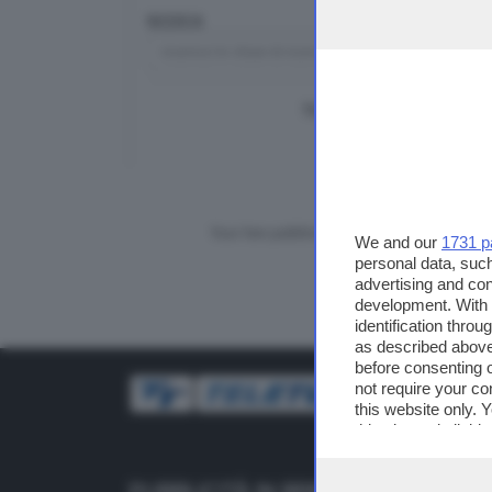
RICERCA
TUTTI I VIDEO
CERCA
Vuoi fare pubblicità su questo sito?
We and our
1731 p
personal data, such
advertising and co
development. With
identification thro
as described above
before consenting 
not require your co
this website only. 
this site and clicki