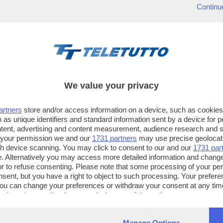
Continu
We value your privacy
artners
store and/or access information on a device, such as cookie
 as unique identifiers and standard information sent by a device for 
ntent, advertising and content measurement, audience research and 
 your permission we and our
1731 partners
may use precise geolocat
ugh device scanning. You may click to consent to our and our
1731 par
. Alternatively you may access more detailed information and chang
or to refuse consenting. Please note that some processing of your p
TT TELETUTTO
TT2 TELETUTTO e TT24 TELETUT
nsent, but you have a right to object to such processing. Your preferen
Numerazione automatica
Sul canale 16, premere il tasto ros
You can change your preferences or withdraw your consent at any time
ng the
privacy policy
button at the bottom of the webpage.
sul telecomando
16
dotate di Hbb TV connesse a intern
Manage Options