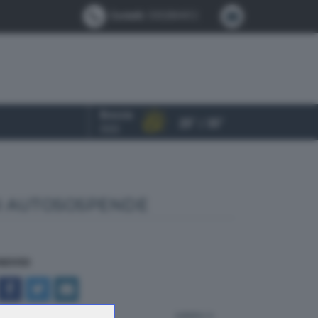
Contatti:
0302884412
Brescia
25° / 35°
OGGI
 SI AUTOSOSPENDE
NDIVIDI
indietro