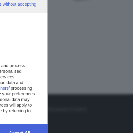
e without accepting
s and process
personalised
services
ion data and
tners
’ processing
e your preferences
ersonal data may
TO
ces will apply to
so o il tasto FRECCIA SU sul telecomando di smart tv
 by returning to
et
Accept All