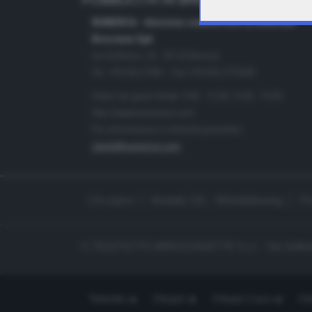
PUBBLICITÀ IN BRESCIA E PROVINC
NUMERICA - divisione commerciale di Editoriale
Bresciana SpA
via Solferino, 22 - 25122 Brescia
Tel. +39.030.37401 - Fax +39.030.3772300
Orario nei giorni feriali: 9.00 - 12.30; 14.30 - 19.00
http://www.numerica.com
Per informazioni e richiesta preventivi:
clienti@numerica.com
Chi siamo
Modello 231 - Whistleblowing
Pr
© TELETUTTO BRESCIASETTE S.r.l. - Via Solferi
Teletutto
Ottopiù
Ottopiù Casa
Ott