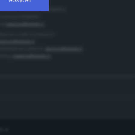
. Redazione 0302884400 - 0302884412
 redazione 0302884401
ail
redazione@teletutto.it
duzione e centro di produzione:
duzione@teletutto.it
inistrazione e direzione:
direzione@teletutto.it
keting:
marketing@teletutto.it
te