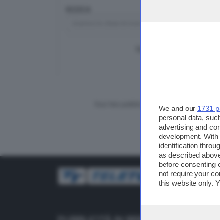
RICERCA
TUTTI I VIDEO
CERCA
Vuoi fare pubblicità su questo sito?
We and our
1731 p
personal data, such
advertising and co
development. With
identification thro
as described above
before consenting 
not require your co
this website only. 
this site and clicki