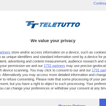
Continu
We value your privacy
artners
store and/or access information on a device, such as cookie
 as unique identifiers and standard information sent by a device for 
ntent, advertising and content measurement, audience research and 
 your permission we and our
1731 partners
may use precise geolocat
ugh device scanning. You may click to consent to our and our
1731 par
. Alternatively you may access more detailed information and chang
or to refuse consenting. Please note that some processing of your p
TT TELETUTTO
TT2 TELETUTTO e TT24 TELETUT
nsent, but you have a right to object to such processing. Your preferen
Numerazione automatica
Sul canale 16, premere il tasto ros
You can change your preferences or withdraw your consent at any time
ng the
privacy policy
button at the bottom of the webpage.
sul telecomando
16
dotate di Hbb TV connesse a intern
Manage Options