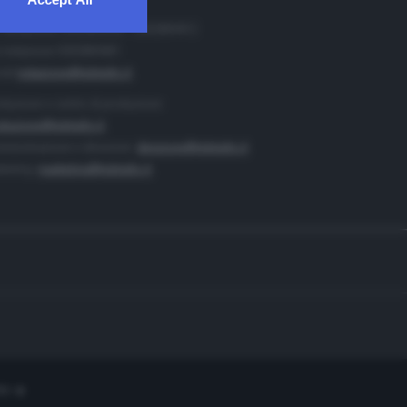
. Redazione 0302884400 - 0302884412
 redazione 0302884401
ail
redazione@teletutto.it
duzione e centro di produzione:
duzione@teletutto.it
inistrazione e direzione:
direzione@teletutto.it
keting:
marketing@teletutto.it
te