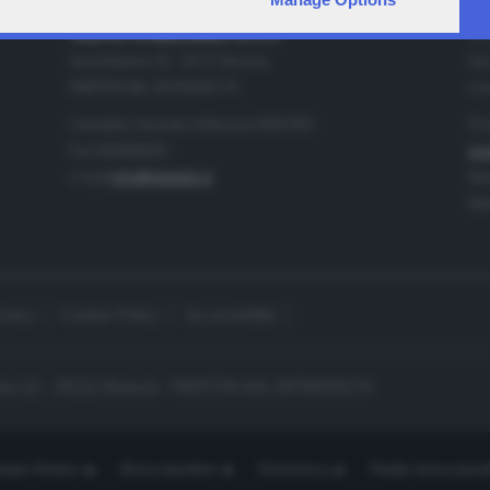
IA
CONTATTI
TELETUTTO BRESCIASETTE S.r.l.
Tel
Via Solferino 22 - 25121 Brescia
Fax
PARTITA IVA: 00790530174
e-m
Centralino Giornale di Brescia 03037901
Pro
Fax 0302884201
pro
e-mail
info@teletutto.it
Amm
Mar
ivacy
Cookie Policy
Accessibilità
no 22 - 25121 Brescia - PARTITA IVA: 00790530174
opiù Motori
Bresciaonline
Numerica
Radio bresciaset