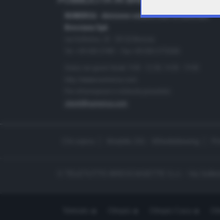
PUBBLICITÀ IN BRESCIA E PROVINC
NUMERICA - divisione commerciale di Editoriale
Bresciana SpA
via Solferino, 22 - 25122 Brescia
Tel. +39.030.37401 - Fax +39.030.3772300
Orario nei giorni feriali: 9.00 - 12.30; 14.30 - 19.00
http://www.numerica.com
Per informazioni e richiesta preventivi:
clienti@numerica.com
Chi siamo
Modello 231 - Whistleblowing
Pr
© TELETUTTO BRESCIASETTE S.r.l. - Via Solferi
Teletutto
Ottopiù
Ottopiù Casa
Ott