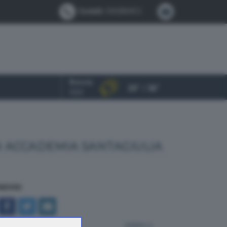
Contatti:
0302884412
Brescia
24° / 36°
OGGI
N ACCADEMIA SANTAGIULIA
NDIVIDI
indietro