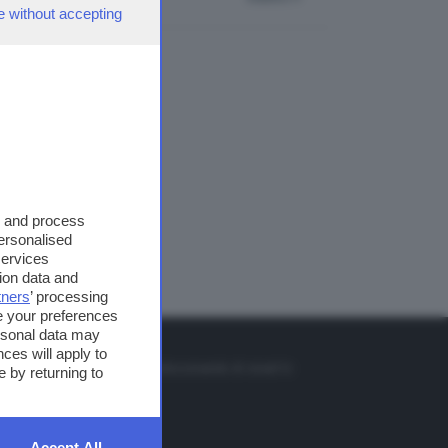
e without accepting
s and process
personalised
services
ion data and
tners
’ processing
e your preferences
ersonal data may
TO
ces will apply to
so o il tasto FRECCIA SU sul telecomando di smart tv
 by returning to
et
Accept All