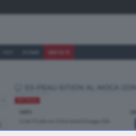
I VOLTI
CHI SIAMO
DIRETTA TV
EX-PEAU-SITION AL MOCA CO
SPETTACOLI
FONTE
CO
dal TTG delle ore 19.30 di venerdì 29 maggio 2026