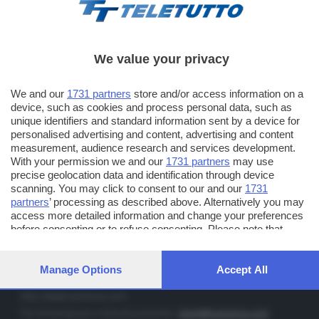
We value your privacy
TT TELETUTTO
We and our
1731 partners
store and/or access information on a
Numerazione automatica sul telecomando
16
device, such as cookies and process personal data, such as
unique identifiers and standard information sent by a device for
TT2 TELETUTTO e TT24 TELETUTTO
personalised advertising and content, advertising and content
Sul canale 16, premere il tasto rosso o il tasto FRECCIA SU sul
measurement, audience research and services development.
telecomando di smart tv dotate di Hbb TV connesse a internet
With your permission we and our
1731 partners
may use
precise geolocation data and identification through device
scanning. You may click to consent to our and our
1731
PUBBLICITÀ IN BRESCIA E PROVINCIA
partners
’ processing as described above. Alternatively you may
access more detailed information and change your preferences
NUMERICA - divisione commerciale di Editoriale Bresciana SpA
before consenting or to refuse consenting. Please note that
via Solferino, 22 - 25122 Brescia
some processing of your personal data may not require your
Tel. +39.030.37401 - Fax +39.030.3772300
consent, but you have a right to object to such processing. Your
preferences will apply to this website only. You can change your
Manage Options
Accept All
Orario nei giorni feriali: 9.00 - 12.30; 14.30 - 19.00
preferences or withdraw your consent at any time by returning
to this site and clicking the
privacy policy
button at the bottom of
http://www.numerica.com
the webpage.
Per informazioni e richiesta preventivi:
clienti@numerica.com