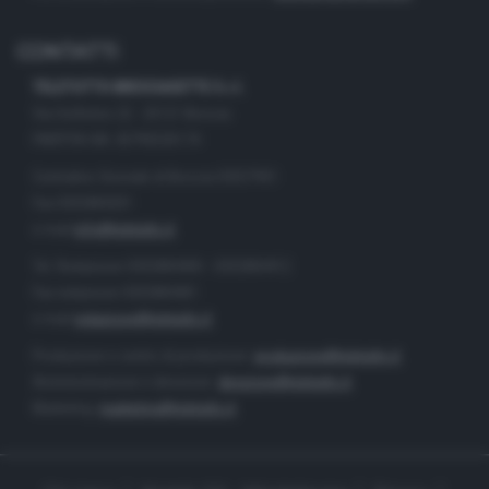
CONTATTI
TELETUTTO BRESCIASETTE S.r.l.
Via Solferino 22 - 25121 Brescia
PARTITA IVA: 00790530174
Centralino Giornale di Brescia 03037901
Fax 0302884201
e-mail
info@teletutto.it
Tel. Redazione 0302884400 - 0302884412
Fax redazione 0302884401
e-mail
redazione@teletutto.it
Produzione e centro di produzione:
produzione@teletutto.it
Amministrazione e direzione:
direzione@teletutto.it
Marketing:
marketing@teletutto.it