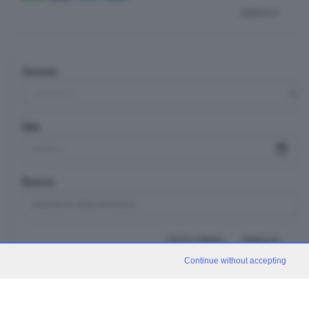
indietro
Sezione
Data
Ricerca
TUTTI I VIDEO
CERCA
Continue without accepting