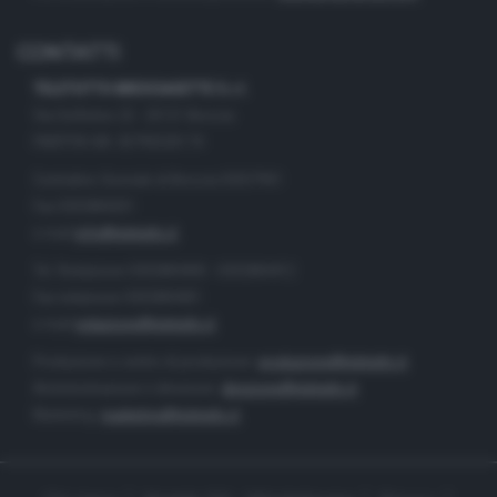
CONTATTI
TELETUTTO BRESCIASETTE S.r.l.
Via Solferino 22 - 25121 Brescia
PARTITA IVA: 00790530174
Centralino Giornale di Brescia 03037901
Fax 0302884201
e-mail
info@teletutto.it
Tel. Redazione 0302884400 - 0302884412
Fax redazione 0302884401
e-mail
redazione@teletutto.it
Produzione e centro di produzione:
produzione@teletutto.it
Amministrazione e direzione:
direzione@teletutto.it
Marketing:
marketing@teletutto.it