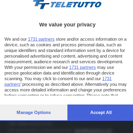
We value your privacy
TT TELETUTTO
We and our
1731 partners
store and/or access information on a
Numerazione automatica sul telecomando
16
device, such as cookies and process personal data, such as
unique identifiers and standard information sent by a device for
TT2 TELETUTTO e TT24 TELETUTTO
personalised advertising and content, advertising and content
Sul canale 16, premere il tasto rosso o il tasto FRECCIA SU sul
measurement, audience research and services development.
telecomando di smart tv dotate di Hbb TV connesse a internet
With your permission we and our
1731 partners
may use
precise geolocation data and identification through device
scanning. You may click to consent to our and our
1731
PUBBLICITÀ IN BRESCIA E PROVINCIA
partners
’ processing as described above. Alternatively you may
access more detailed information and change your preferences
NUMERICA - divisione commerciale di Editoriale Bresciana SpA
before consenting or to refuse consenting. Please note that
via Solferino, 22 - 25122 Brescia
some processing of your personal data may not require your
Tel. +39.030.37401 - Fax +39.030.3772300
consent, but you have a right to object to such processing. Your
preferences will apply to this website only. You can change your
Manage Options
Accept All
Orario nei giorni feriali: 9.00 - 12.30; 14.30 - 19.00
preferences or withdraw your consent at any time by returning
to this site and clicking the
privacy policy
button at the bottom of
http://www.numerica.com
the webpage.
Per informazioni e richiesta preventivi:
clienti@numerica.com