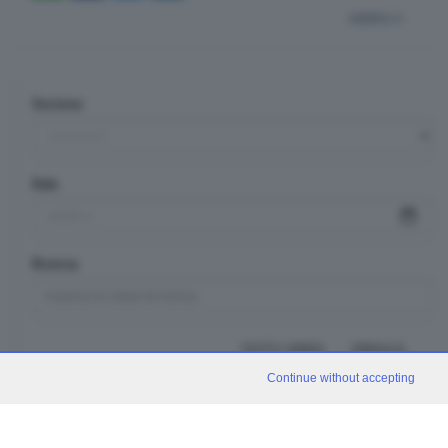
indietro
Sezione
Data
Ricerca
TUTTI I VIDEO
CERCA
Continue without accepting